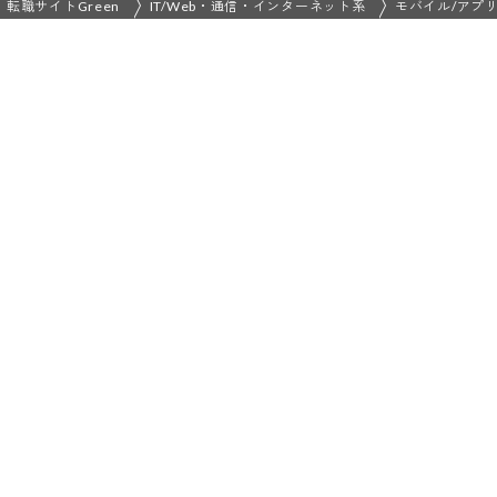
転職サイトGreen
IT/Web・通信・インターネット系
モバイル/アプ