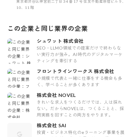
東京都渋谷区神宮前二丁目 34 番 17 号 住友不動産原宿ビル９、
10、11 階
この企業と同じ業界の企業
シュワット 株式会社
SEO・LLMO領域での提案だけで終わらな
い実行力が強み。AI時代のデジタルマーケ
ティングを牽引する
フロントラインワークス 株式会社
小規模で代表と一緒に仕事をする機会も多
く、学べることが多くあります
株式会社 NOVEL
きれいな求人をつくるだけでは、人は採れ
ない。だからNOVELは、つくることと、採
用実務を回すことの両方をやります。
株式会社 SAI
投資・ビジネス特化のeラーニング事業を展