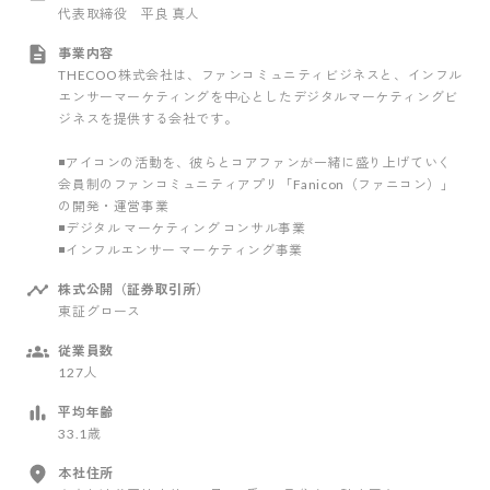
代表取締役 平良 真人
事業内容
THECOO株式会社は、ファンコミュニティビジネスと、インフル
エンサーマーケティングを中心としたデジタルマーケティングビ
ジネスを提供する会社です。
◾️アイコンの活動を、彼らとコアファンが一緒に盛り上げていく
会員制のファンコミュニティアプリ「Fanicon（ファニコン）」
の開発・運営事業
◾️デジタル マーケティング コンサル事業
◾️インフルエンサー マーケティング事業
株式公開（証券取引所）
東証グロース
従業員数
127人
平均年齢
33.1歳
本社住所