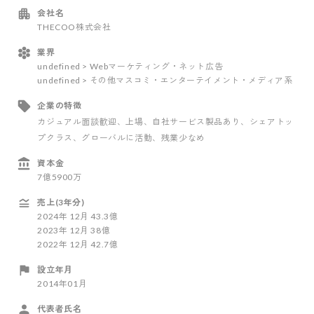
会社名
THECOO株式会社
業界
undefined > Webマーケティング・ネット広告
undefined > その他マスコミ・エンターテイメント・メディア系
企業の特徴
カジュアル面談歓迎
、上場
、自社サービス製品あり
、シェアトッ
プクラス
、グローバルに活動
、残業少なめ
資本金
7億5900万
売上(3年分)
2024
年
12
月
43.3億
2023
年
12
月
38億
2022
年
12
月
42.7億
設立年月
2014年01月
代表者氏名