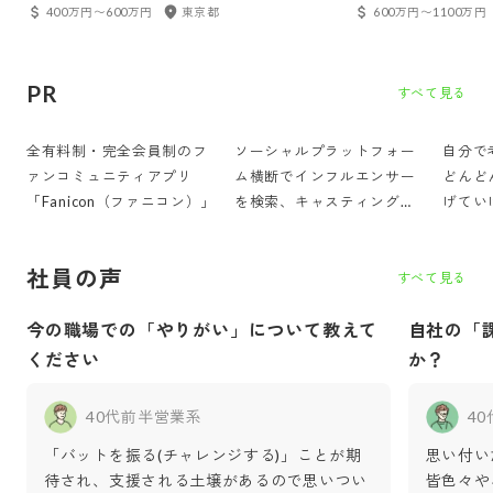
ネージャー／マネージャー候補
400万円〜600万円
東京都
600万円〜1100万円
PR
すべて見る
全有料制・完全会員制のフ
ソーシャルプラットフォー
自分で
ァンコミュニティアプリ
ム横断でインフルエンサー
どんど
「Fanicon（ファニコン）」
を検索、キャスティングす
げてい
る「iCON Suite（アイコン
スイート）」
社員の声
すべて見る
今の職場での「やりがい」について教えて
自社の「
ください
か？
40代前半
営業系
4
「バットを振る(チャレンジする)」ことが期
思い付い
待され、支援される土壌があるので思いつい
皆色々や