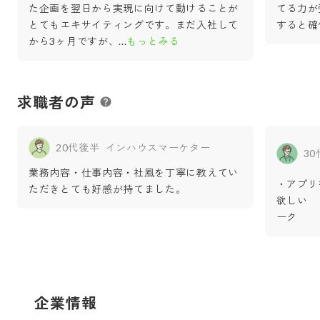
た企画を翌日から実現に向けて動けることが
てる力が
とてもエキサイティングです。まだ入社して
すると確
から3ヶ月ですが、
...
もっとみる
求職者の声
20代後半
インハウスマーケター
3
業務内容・仕事内容・社風を丁寧に教えてい
・アプリ
ただきとても好感が持てました。
欲しい　
ーク
企業情報