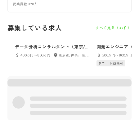
従業員数
398
人
募集している求人
すべて見る（
37
件）
データ分析コンサルタント（東京/大
開発エンジニア（SE
阪/京都）
リーダー候補
400万円〜800万円
東京都, 神奈川県, 大阪府, 京都府
500万円〜800万円
リモート勤務可