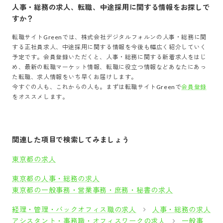
人事・総務
の求人、転職、中途採用に関する情報をお探しで
すか？
転職サイトGreenでは、
株式会社デジタルフォルン
の
人事・総務
に関
する正社員求人、中途採用に関する情報を今後も幅広く紹介していく
予定です。会員登録いただくと、
人事・総務
に関する新着求人をはじ
め、最新の転職マーケット情報、転職に役立つ情報などあなたにあっ
た転職、求人情報をいち早くお届けします。
今すぐの人も、これからの人も。まずは転職サイトGreenで
会員登録
をオススメします。
関連した項目で検索してみましょう
東京都の求人
東京都の人事・総務の求人
東京都の一般事務・営業事務・庶務・秘書の求人
経理・管理・バックオフィス職の求人
人事・総務の求人
アシスタント・事務職・オフィスワークの求人
一般事