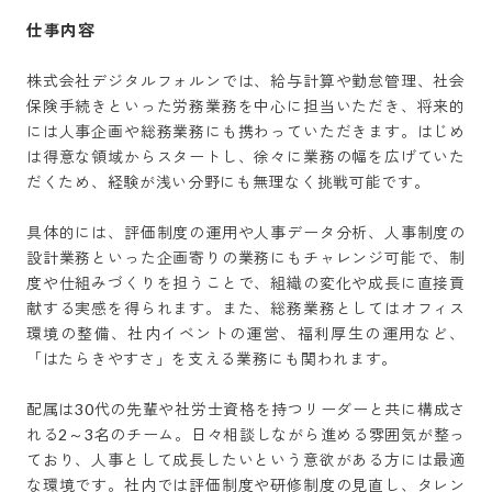
仕事内容
株式会社デジタルフォルンでは、給与計算や勤怠管理、社会
保険手続きといった労務業務を中心に担当いただき、将来的
には人事企画や総務業務にも携わっていただきます。はじめ
は得意な領域からスタートし、徐々に業務の幅を広げていた
だくため、経験が浅い分野にも無理なく挑戦可能です。

具体的には、評価制度の運用や人事データ分析、人事制度の
設計業務といった企画寄りの業務にもチャレンジ可能で、制
度や仕組みづくりを担うことで、組織の変化や成長に直接貢
献する実感を得られます。また、総務業務としてはオフィス
環境の整備、社内イベントの運営、福利厚生の運用など、
「はたらきやすさ」を支える業務にも関われます。

配属は30代の先輩や社労士資格を持つリーダーと共に構成さ
れる2～3名のチーム。日々相談しながら進める雰囲気が整っ
ており、人事として成長したいという意欲がある方には最適
な環境です。社内では評価制度や研修制度の見直し、タレン