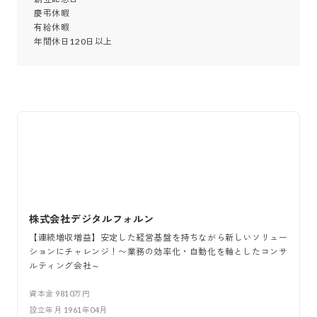
慶弔休暇

有給休暇

年間休日120日以上
株式会社デジタルフォルン
【連続増収増益】安定した経営基盤を持ちながら新しいソリュー
ションにチャレンジ！〜業務の効率化・自動化を軸としたコンサ
ルティング会社～
資本金
9810万円
設立年月
1961年04月