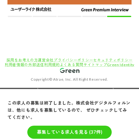
採用をお考えの方
運営会社
プライバシーポリシー
セキュリティポリシー
利用者情報の外部送信
利用規約
よくある質問
サイトマップ
Green Identity
Copyright© Atrae, Inc. All Right Reserved.
転職サイトGreen
経理・管理・バックオフィス職の求人
人事・総務
【人事総務】フレックス・リモート相談可／完全週休2日制（土日）・祝日／月残業20時
この求人の募集は終了しました。
株式会社デジタルフォルン
間以内／年間休日120日以上／IPO準備中★人事労務の専門性を活かしながら企画領域に
は、他にも求人を募集しているので、 ぜひチェックしてみ
も挑戦できる環境
てください。
募集している求人を見る (
37
件)