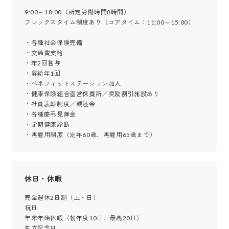
9:00～18:00（所定労働時間8時間）

フレックスタイム制度あり（コアタイム：11:00～15:00）

・各種社会保険完備

・交通費支給

・年2回賞与

・昇給年1回

・ベネフィットステーション加入

・健康保険組合直営保養所／奨励割引施設あり

・社員表彰制度／親睦会

・各種慶弔見舞金

・定期健康診断

・再雇用制度（定年60歳、再雇用65歳まで）
休日・休暇
完全週休2日制（土・日）

祝日

年末年始休暇（初年度10日、最高20日）

創立記念日
