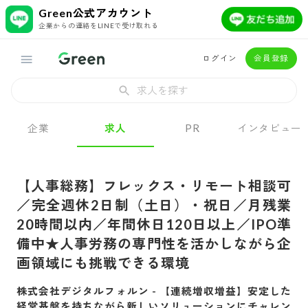
Green公式アカウント
企業からの連絡をLINEで受け取れる
ログイン
会員登録
求人を探す
企業
求人
PR
インタビュー
【人事総務】フレックス・リモート相談可
／完全週休2日制（土日）・祝日／月残業
20時間以内／年間休日120日以上／IPO準
備中★人事労務の専門性を活かしながら企
画領域にも挑戦できる環境
株式会社デジタルフォルン
-
【連続増収増益】安定した
経営基盤を持ちながら新しいソリューションにチャレン