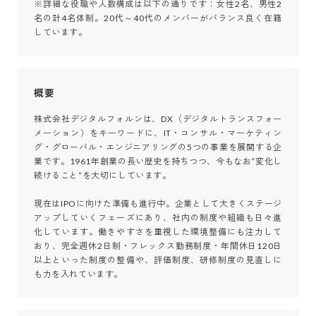
※詳細な役職や人数構成は以下の通りです：女性2名、男性2
名の計4名体制。20代～40代のメンバーがバランス良く在籍
しています。
概要
株式会社デジタルフォルンは、DX（デジタルトランスフォー
メーション）をキーワードに、IT・コンサル・マーケティン
グ・グローバル・エンジニアリングの5つの事業を展開する企
業です。1961年創業の長い歴史を持ちつつ、今もなお“変化し
続けること”を大切にしています。

現在はIPOに向けた準備も進行中。企業として大きくステージ
アップしていくフェーズにあり、社内の制度や組織も日々進
化しています。働きやすさを重視した環境整備にも注力して
おり、完全週休2日制・フレックス勤務制度・年間休日120日
以上といった制度の整備や、評価制度、研修制度の見直しに
も力を入れています。