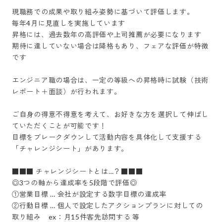
現職務での成果や取り組み姿勢に基づいて評価します。

毎年4月に見直しを実施しています

昇格には、過去数年の高評価や上司推薦が必要になります

期待に達していない場合は降格もあり、フェアな評価が特徴
です

エンジニア職の場合は、一定の等級への昇格時に試験（技術
レポート＋面談）が行われます。

ご自身の得意不得意を考えて、お好きな方を選択して伸ばし
ていただくことが可能です！

目標をブレークダウンして活動内容を具体化して支援する
「チャレンジシート」があります。

■■■ チャレンジシートとは…？■■■

◎3つの軸から達成率を5段階で評価◎

①営業目標 … 会社が設定する数字目標の達成率

②行動目標 … 個人で設定したアクションプランに対しての
取り組み　ex：月15件客先訪問する 等
