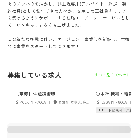
そのノウハウを活かし、非正規雇用(アルバイト・派遣・契
約社員)として働いてきた方々が、安定した正社員キャリア
を築けるようにサポートする転職エージェントサービスとし
て「ピタキャリ」を立ち上げました。

この新たな挑戦に伴い、エージェント事業部を新設し、本格
的に事業をスタートしております！
募集している求人
すべて見る（
22
件）
【東海】生産技術職
◎本社 機械・電気
400万円〜700万円
愛知県, 岐阜県, 静岡県, 三重県
350万円〜800万円
リモート勤務可
未経験