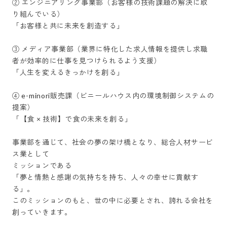
② エンジニアリング事業部（お客様の技術課題の解決に取
り組んでいる）

「お客様と共に未来を創造する」

③ メディア事業部（業界に特化した求人情報を提供し求職
者が効率的に仕事を見つけられるよう支援）

「人生を変えるきっかけを創る」

④ e-minori販売課（ビニールハウス内の環境制御システムの
提案）

「【食 × 技術】で食の未来を創る」

事業部を通じて、社会の夢の架け橋となり、総合人材サービ
ス業として

ミッションである

「夢と情熱と感謝の気持ちを持ち、人々の幸せに貢献す
る」。

このミッションのもと、世の中に必要とされ、誇れる会社を
創っていきます。
