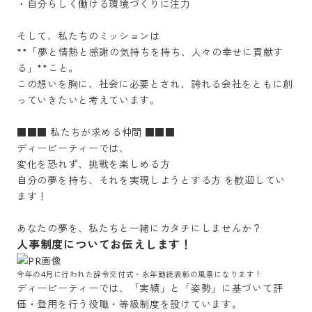
・自分らしく働ける環境づくりに注力

そして、私たちのミッションは

**「夢と情熱と感謝の気持ちを持ち、人々の幸せに貢献す
る」**こと。

この想いを胸に、社会に必要とされ、誇れる会社をともに創
っていきたいと考えています。

■■■ 私たちが求める仲間 ■■■ 

ディーピーティーでは、

変化を恐れず、挑戦を楽しめる方

自分の夢を持ち、それを実現しようとする方 を歓迎してい
ます！

あなたの夢を、私たちと一緒にカタチにしませんか？
人事制度についてお伝えします！
今年の4月に行われた辞令交付式・永年勤続表彰の風景になります！
ディーピーティーでは、「実績」と「姿勢」に基づいて評
価・登用を行う役職・等級制度を設けています。
