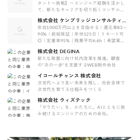
タントへ挑戦】〜エンジニア経験を活かし
て、新たなキャリアを切り拓くコンサルテ
ィング会社〜
株式会社 ケンブリッジコンサルティン
グ
年収1000万円以上を目指せる｜還元率83～
90%｜前給保証｜年休125日｜リモート可
◎｜定着率95%｜残業平均6.6h｜希望案件
率100%
株式会社 DEGINA
新たな発展に向け社内改革を推進。顧客
の“次の一歩”を支援するWEB制作会社
イコールチャンス 株式会社
次世代へより良い未来を残し、社会全体で
次世代を育てる仕組みをつくる
株式会社 ウィズテック
「やりたい」を、かたちに。AIとともに挑
み続けるエンジニアのための会社。