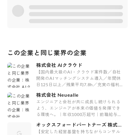
この企業と同じ業界の企業
株式会社 AIクラウド
【国内最大級のAI・クラウド案件数／自社
開発のAIマッチングシステム導入／年間休
日125日以上／残業平均7.8h／充実の福利
厚生29制度／平均案件紹介数61件】
株式会社 Neuealle
エンジニアと会社が共に成長し続けられる
よう、エンジニアが本来の価値を発揮でき
る環境へ。｜年収1000万超可｜前職給与保
証｜最上流案件｜裁量大
オックスフォードパートナーズ 株式会
社
【安定した経営基盤を持ちながらコンサル