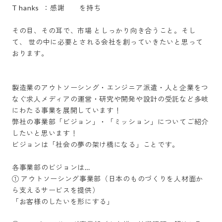
T hanks  ：感謝　　を持ち

その目、その耳で、市場 としっかり向き合うこと。そし
て、 世の中に必要とされる会社を創っていきたいと思って
おります。

製造業のアウトソーシング・エンジニア派遣・人と企業をつ
なぐ求人メディアの運営・研究や開発や設計の受託など多岐
にわたる事業を展開しています！

弊社の事業部「ビジョン」・「ミッション」についてご紹介
したいと思います！

ビジョンは「社会の夢の架け橋になる」ことです。

各事業部のビジョンは…

① アウトソーシング事業部（日本のものづくりを人材面か
ら支えるサービスを提供）

「お客様のしたいを形にする」
