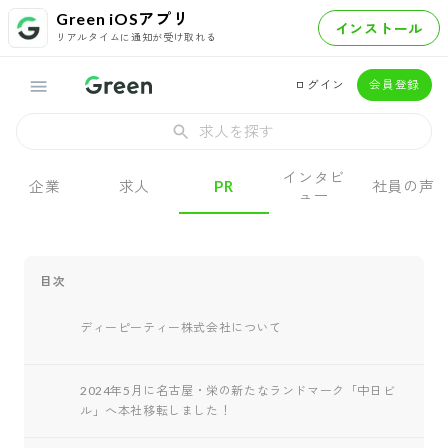
Green iOSアプリ
インストール
リアルタイムに通知が受け取れる
ログイン
会員登録
求人を探す
インタビ
企業
求人
PR
社員の声
ュー
目次
ディーピーティー株式会社について
2024年5月に名古屋・栄の新たなランドマーク「中日ビ
ル」へ本社移転しました！