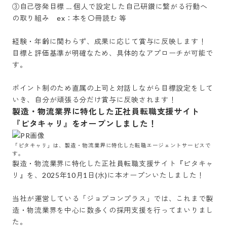
③自己啓発目標 … 個人で設定した自己研鑽に繋がる行動へ
の取り組み　ex：本を〇冊読む 等

経験・年齢に関わらず、成果に応じて賞与に反映します！

目標と評価基準が明確なため、具体的なアプローチが可能で
す。

ポイント制のため直属の上司と対話しながら目標設定をして
いき、自分が頑張る分だけ賞与に反映されます！
製造・物流業界に特化した正社員転職支援サイト
『ピタキャリ』をオープンしました！
「ピタキャリ」は、製造・物流業界に特化した転職エージェントサービスで
す。
製造・物流業界に特化した正社員転職支援サイト『ピタキャ
リ』を、2025年10月1日(水)に本オープンいたしました！

当社が運営している「ジョブコンプラス」では、これまで製
造・物流業界を中心に数多くの採用支援を行ってまいりまし
た。
