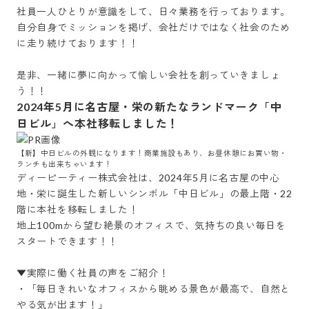
社員一人ひとりが意識をして、日々業務を行っております。

自分自身でミッションを掲げ、会社だけではなく社会のため
に走り続けております！！

是非、一緒に夢に向かって愉しい会社を創っていきましょ
う！！
2024年5月に名古屋・栄の新たなランドマーク「中
日ビル」へ本社移転しました！
【新】中日ビルの外観になります！商業施設もあり、お昼休憩にお買い物・
ランチも出来ちゃいます！
ディーピーティー株式会社は、2024年5月に名古屋の中心
地・栄に誕生した新しいシンボル「中日ビル」の最上階・22
階に本社を移転しました！

地上100mから望む絶景のオフィスで、気持ちの良い毎日を
スタートできます！！

▼実際に働く社員の声をご紹介！

・「毎日きれいなオフィスから眺める景色が最高で、自然と
やる気が出ます！」
