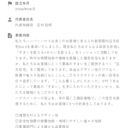
設立年月
2006年08月
代表者氏名
代表取締役 石村 良明
事業内容
私たちハーバーハウスは多くのお客様に支えられ新潟県内注文住
宅No.1を達成いたしました。現在私たちはさらなる成長を目指し
「すまいを変える×みらいを変える」をミッションに活動してお
ります。昨今は時間効率や価格を意識した建売住宅もあります
が、私たちはお客様にとって最高のすまいをご提供するべく「注
文住宅」をご提供しております。自由なデザイン性だけでなく、
耐震や省エネ性能にもとことんこだわりクオリティの高い住宅を
日々追求しています。「こんな暮らしがしたかった」が叶うあな
たにとって最高の「すまい」を手に入れていただきたいから、私
たちは価格にもこだわります。
ハウスメーカーの安心を、手の届く工務店価格で。この信念を実
現するために、私たちはお客様に5つの約束をしております。
①理想を叶えるデザイン性
②安全性抜群の耐震性能・地球にやさしい省エネ性能
③専属部門による確かな品質保証