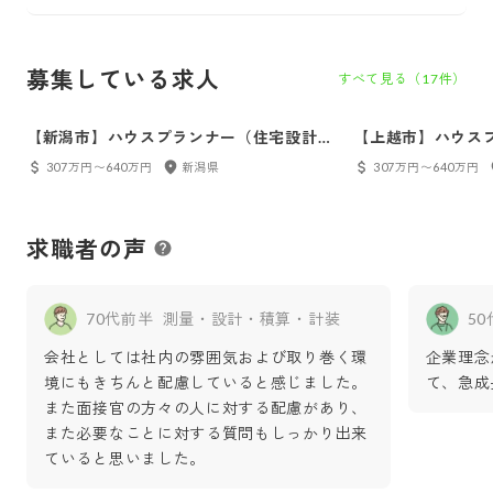
募集している求人
すべて見る（
17
件）
【新潟市】ハウスプランナー（住宅設計・
【上越市】ハウス
営業）
営業）
307万円〜640万円
新潟県
307万円〜640万円
求職者の声
70代前半
測量・設計・積算・計装
5
会社としては社内の雰囲気および取り巻く環
企業理念
境にもきちんと配慮していると感じました。
て、急成
また面接官の方々の人に対する配慮があり、
また必要なことに対する質問もしっかり出来
ていると思いました。