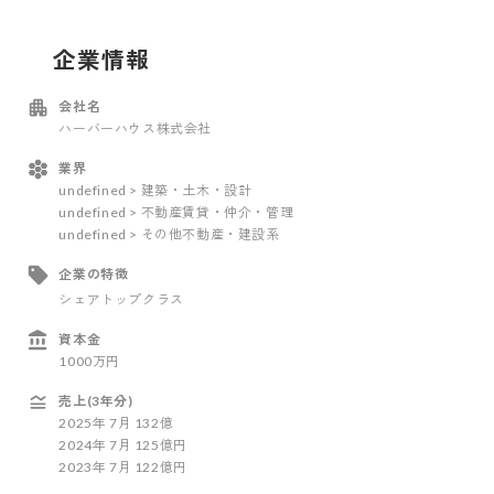
企業情報
会社名
ハーバーハウス株式会社
業界
undefined > 建築・土木・設計
undefined > 不動産賃貸・仲介・管理
undefined > その他不動産・建設系
企業の特徴
シェアトップクラス
資本金
1000万円
売上(3年分)
2025
年
7
月
132億
2024
年
7
月
125億円
2023
年
7
月
122億円