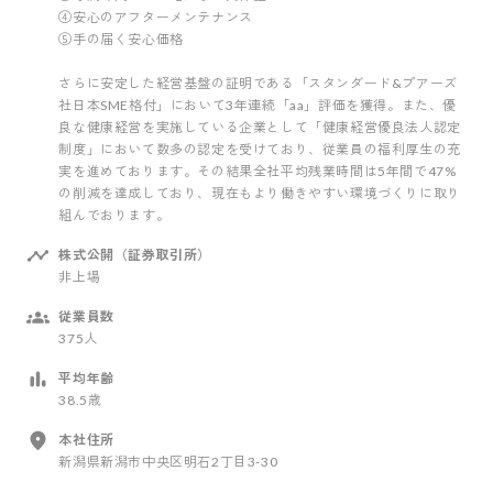
④安心のアフターメンテナンス
⑤手の届く安心価格
さらに安定した経営基盤の証明である「スタンダード&プアーズ
社日本SME格付」において3年連続「aa」評価を獲得。また、優
良な健康経営を実施している企業として「健康経営優良法人認定
制度」において数多の認定を受けており、従業員の福利厚生の充
実を進めております。その結果全社平均残業時間は5年間で47%
の削減を達成しており、現在もより働きやすい環境づくりに取り
組んでおります。
株式公開（証券取引所）
非上場
従業員数
375人
平均年齢
38.5歳
本社住所
新潟県新潟市中央区明石2丁目3-30