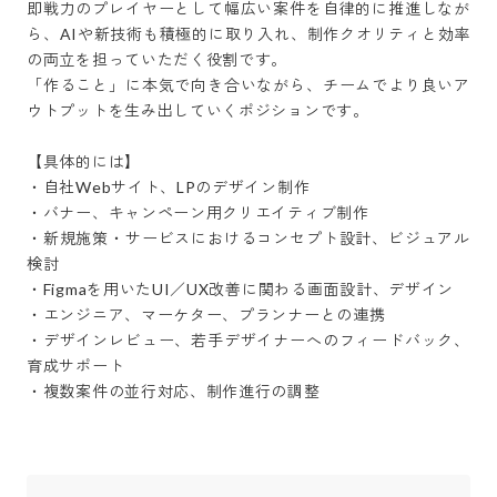
即戦力のプレイヤーとして幅広い案件を自律的に推進しなが
ら、AIや新技術も積極的に取り入れ、制作クオリティと効率
の両立を担っていただく役割です。

「作ること」に本気で向き合いながら、チームでより良いア
ウトプットを生み出していくポジションです。

【具体的には】

・自社Webサイト、LPのデザイン制作

・バナー、キャンペーン用クリエイティブ制作

・新規施策・サービスにおけるコンセプト設計、ビジュアル
検討

・Figmaを用いたUI／UX改善に関わる画面設計、デザイン

・エンジニア、マーケター、プランナーとの連携

・デザインレビュー、若手デザイナーへのフィードバック、
育成サポート

・複数案件の並行対応、制作進行の調整