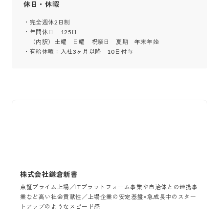
休日・休暇
・完全週休2日制

・年間休日　125日

　（内訳）土曜　日曜　祝祭日　夏期　年末年始

・有給休暇：入社3ヶ月以降　10日付与
株式会社鎌倉新書
東証プライム上場／ITプラットフォーム事業や自治体との連携事
業など高い社会貢献性／上場企業の安定基盤×急成長中のスター
トアップのようなスピード感