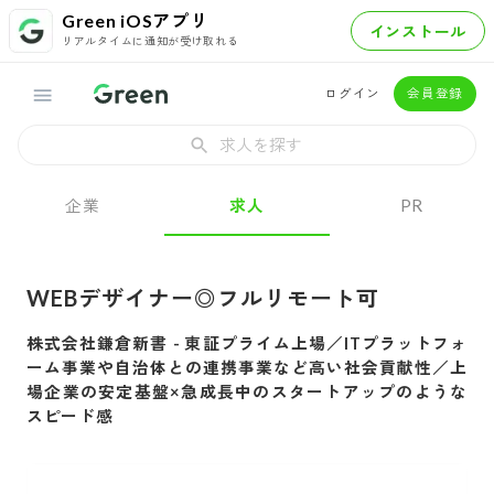
Green iOSアプリ
インストール
リアルタイムに通知が受け取れる
ログイン
会員登録
求人を探す
企業
求人
PR
WEBデザイナー◎フルリモート可
株式会社鎌倉新書
-
東証プライム上場／ITプラットフォ
ーム事業や自治体との連携事業など高い社会貢献性／上
場企業の安定基盤×急成長中のスタートアップのような
スピード感