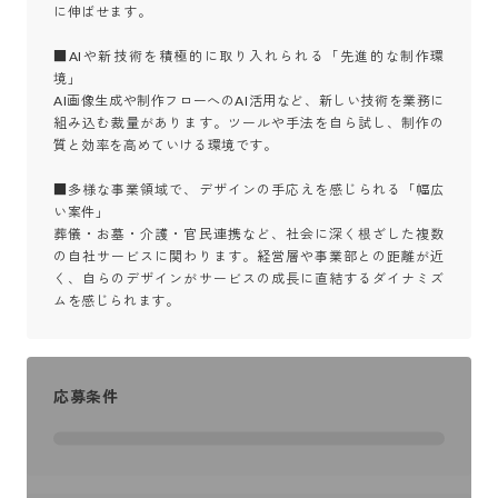
に伸ばせます。

■AIや新技術を積極的に取り入れられる「先進的な制作環
境」

AI画像生成や制作フローへのAI活用など、新しい技術を業務に
組み込む裁量があります。ツールや手法を自ら試し、制作の
質と効率を高めていける環境です。

■多様な事業領域で、デザインの手応えを感じられる「幅広
い案件」

葬儀・お墓・介護・官民連携など、社会に深く根ざした複数
の自社サービスに関わります。経営層や事業部との距離が近
く、自らのデザインがサービスの成長に直結するダイナミズ
ムを感じられます。
応募条件