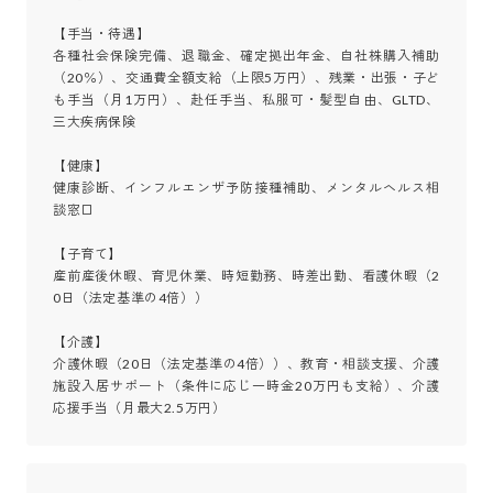
【手当・待遇】

各種社会保険完備、退職金、確定拠出年金、自社株購入補助
（20％）、交通費全額支給（上限5万円）、残業・出張・子ど
も手当（月1万円）、赴任手当、私服可・髪型自由、GLTD、
三大疾病保険

【健康】

健康診断、インフルエンザ予防接種補助、メンタルヘルス相
談窓口

【子育て】

産前産後休暇、育児休業、時短勤務、時差出勤、看護休暇（2
0日（法定基準の4倍））

【介護】

介護休暇（20日（法定基準の4倍））、教育・相談支援、介護
施設入居サポート（条件に応じ一時金20万円も支給）、介護
応援手当（月最大2.5万円）