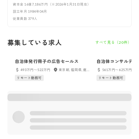
資本金
16億7,186万円（※2026年1月31日現在）
設立年月
1984年04月
従業員数
379
人
募集している求人
すべて見る（
20
件）
自治体発行冊子の広告セールス
自治体コンサルティ
京）
493万円〜522万円
東京都, 福岡県, 鹿児島県
561万円〜625万円
リモート勤務可
リモート勤務可