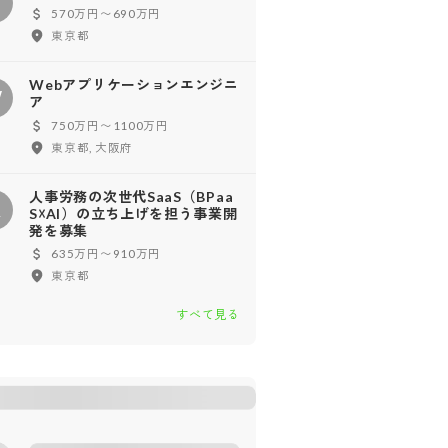
イ
570万円〜690万円
東京都
Webアプリケーションエンジニ
W
ア
750万円〜1100万円
東京都, 大阪府
人事労務の次世代SaaS（BPaa
人
S☓AI）の立ち上げを担う事業開
発を募集
635万円〜910万円
東京都
すべて見る