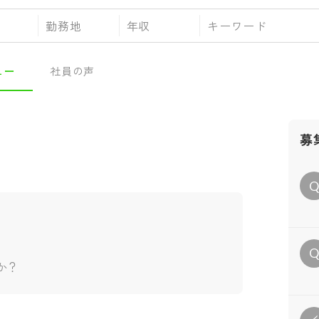
勤務地
年収
ュー
社員の声
募
か？