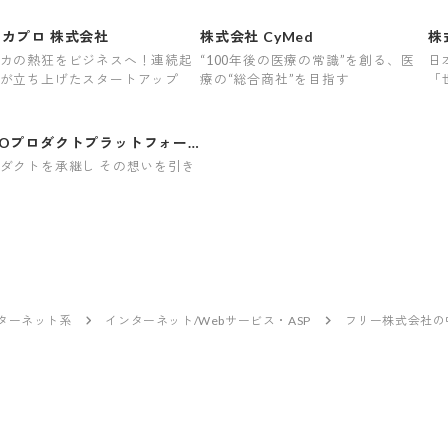
カプロ 株式会社
株式会社 CyMed
株
カの熱狂をビジネスへ！連続起
“100年後の医療の常識”を創る、医
日
が立ち上げたスタートアップ
療の“総合商社”を目指す
「
MOプロダクトプラットフォー
株式会社
ダクトを承継し その想いを引き
ンターネット系
インターネット/Webサービス・ASP
フリー株式会社の