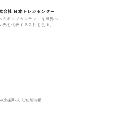
式会社 日本トレカセンター
本のポップカルチャーを世界へ |
世界を代表する会社を創る」
中途採用/求人/転職情報