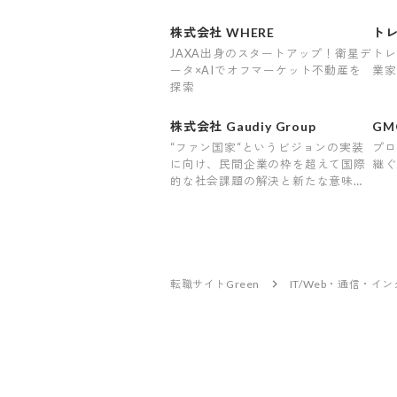
株式会社 WHERE
トレ
JAXA出身のスタートアップ！衛星デ
トレ
ータ×AIでオフマーケット不動産を
業家
探索
株式会社 Gaudiy Group
G
ム 
“ファン国家“というビジョンの実装
プロ
に向け、民間企業の枠を超えて国際
継ぐ
的な社会課題の解決と新たな意味と
価値の創造に挑む会社です。
転職サイトGreen
IT/Web・通信・イ