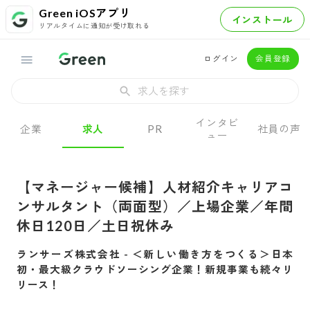
Green iOSアプリ
インストール
リアルタイムに通知が受け取れる
ログイン
会員登録
求人を探す
インタビ
企業
求人
PR
社員の声
ュー
【マネージャー候補】人材紹介キャリアコ
ンサルタント（両面型）／上場企業／年間
休日120日／土日祝休み
ランサーズ株式会社
-
＜新しい働き方をつくる＞日本
初・最大級クラウドソーシング企業！新規事業も続々リ
リース！