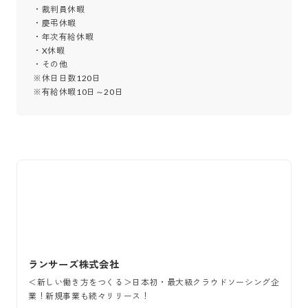
・裁判員休暇

・慶弔休暇

・年次有給休暇

・X休暇

・その他

※休日日数120日

※有給休暇10日～20日
ランサーズ株式会社
＜新しい働き方をつくる＞日本初・最大級クラウドソーシング企
業！新規事業も続々リリース！