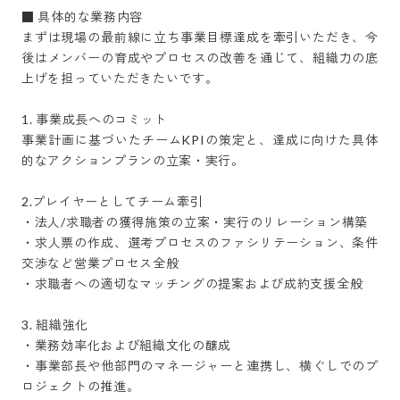
■ 具体的な業務内容

まずは現場の最前線に立ち事業目標達成を牽引いただき、今
後はメンバーの育成やプロセスの改善を通じて、組織力の底
上げを担っていただきたいです。

1. 事業成長へのコミット

事業計画に基づいたチームKPIの策定と、達成に向けた具体
的なアクションプランの立案・実行。

2.プレイヤーとしてチーム牽引

・法人/求職者の獲得施策の立案・実行のリレーション構築

・求人票の作成、選考プロセスのファシリテーション、条件
交渉など営業プロセス全般

・求職者への適切なマッチングの提案および成約支援全般

3. 組織強化

・業務効率化および組織文化の醸成

・事業部長や他部門のマネージャーと連携し、横ぐしでのプ
ロジェクトの推進。
