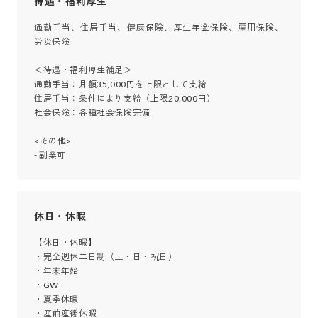
待遇・福利厚生
通勤手当、住居手当、健康保険、厚生年金保険、雇用保険、
労災保険

＜待遇・福利厚生補足＞

通勤手当：月額35,000円を上限として支給

住居手当：条件により支給（上限20,000円）

社会保険：各種社会保険完備

<その他>

- 副業可
休日・休暇
【休日・休暇】

・完全週休二日制（土・日・祝日）

・年末年始

・GW

・夏季休暇

・産前産後休暇
