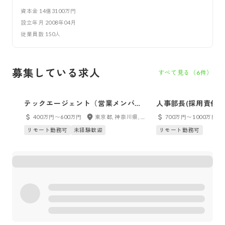
資本金
14億3100万円
設立年月
2008年04月
従業員数
150
人
募集している求人
すべて見る（
6
件）
テックエージェント（営業メンバ
人事部長(採用責任者
ー）
400万円〜600万円
東京都, 神奈川県, 千葉県, 埼玉県
700万円〜1000万円
リモート勤務可
未経験歓迎
リモート勤務可