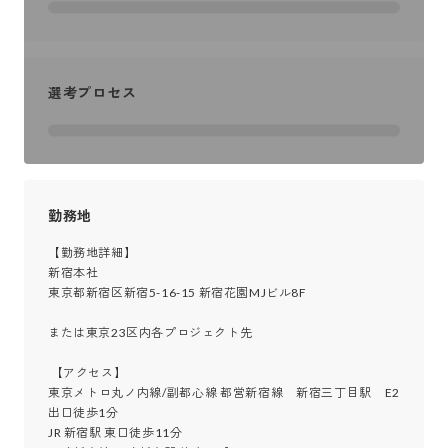
選考プロセス
勤務地
【勤務地詳細】

新宿本社

東京都新宿区新宿5-16-15 新宿花園MJビル8F

または東京23区内各プロジェクト先

 【アクセス】

東京メトロ丸ノ内線/副都心線 都営新宿線　新宿三丁目駅　E2
出口徒歩1分

JR 新宿駅 東口徒歩11分
