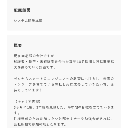
配属部署
システム開発本部
概要
現在30名程の会社ですが

経験者・新卒・未経験者を合わせ毎年10名採用し常に事業拡
大を進めていく計画です。

ゼロからスタートのエンジニアへの教育にも注力し、未来の
エンジニアを育てている弊社と共に成長していきたい方、お
待ちしています！

【キャリア面談】

3ヶ月に1度、3年後を見越した、半年間の目標を立てていきま
す。

目標達成のため参加したい外部セミナーや勉強会があれば、
会社負担で参加可能となります。
