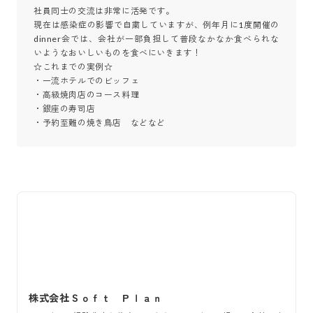
社員同士の交流は非常に活発です。

現在は感染症の影響で自粛していますが、例年月に1度開催の
dinner会では、会社が一部負担して普段なかなか食べられな
いようなおいしいものを食べにいきます！

☆これまでの実例☆

・一流ホテルでのビッフェ

・高級焼肉店のコース料理

・銀座の寿司店

・予約至難の焼き鳥店　などなど
株式会社Ｓｏｆｔ Ｐｌａｎ