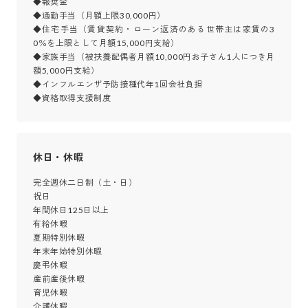
◆報奨金

◆通勤手当（月額上限30,000円）

◆住宅手当（賃貸契約・ローン返済のある世帯主は家賃の3
0％を上限として月額15,000円支給）

◆家族手当（被扶養配偶者月額10,000円お子さん1人につき月
額5,000円支給）

◆インフルエンザ予防接種代年1回会社負担

◆資格取得支援制度
休日・休暇
完全週休二日制（土・日）

祝日

年間休日125日以上

有給休暇

夏期特別休暇

年末年始特別休暇

慶弔休暇

産前産後休暇

育児休暇

介護休暇