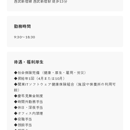
西武新宿線 西武新宿駅 徒歩13分
勤務時間
9:30〜18:30
待遇・福利厚生
◆社会保険完備 （健康・厚生・雇用・労災）

◆昇給年1回（4月または10月）

◆関東ITソフトウェア健康保険組合（施設や保養所の利用可
能）

◆慶弔見舞金制度

◆時間外勤務手当

◆休日・深夜手当

◆オフィス内禁煙

◆役職手当

◆技能手当
