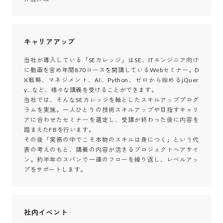
キャリアアップ
当社が導入している「SEカレッジ」はSE、ITエンジニア向け
に動画を含め年間870コースを開講しているWebセミナー。D
X戦略、マネジメント、AI、Python、ゼロから始めるjQuer
y…など、様々な講義を受けることができます。

当社では、そんなSEカレッジを軸としたスキルアッププログ
ラムを実施。一人ひとりの技術スキルアップや目指すキャリ
アに合わせたセミナーを選定し、受講が終わった後に内容を
踏まえたFBを行います。

その後「実務の中でこそ本物のスキルは身につく」という代
表の考えのもと、講義の内容が活きるプロジェクトへアサイ
ン。約半年のスパンで一連のフローを繰り返し、レベルアッ
プをサポートします。
社内イベント