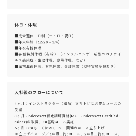
休日・休暇
■完全週休二日制（土・日・祝日）

■年末年始（12/29～1/4）

■年次有給休暇

■各種特別休暇（有給）（インフルエンザ・新型コロナウイ
ルス感染症・生理休暇、慶弔休暇、など）

■産前産後休暇、育児休業、介護休業（取得実績多数あり）
入社後のフローについて
1ヶ月：インストラクター（講師）立ち上げに必要なコースの
受講

3ヶ月：Microsoft認定講師資格(MCT：Microsoft Certified T
rainer)の取得、C#基礎コース実施

6ヶ月：C#もしくはVB、.NET関連のコース立ち上げ

＊立上げイメージ／1年目…約5コース、2年目…約13コース、