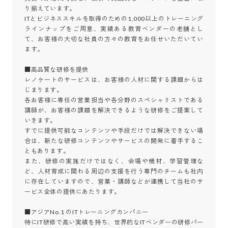
り揃えています。

ITとビジネススキルを取得のための1,000以上のトレーニング
ラインナップをご用意、実績ある教育ベンダーの老舗とし
て、お客様の大切な社員の方々の教育をお任せいただいてい
ます。

■高品質な研修を提供

レノケートのサービスは、お客様の人材に関する課題からは
じまります。

各お客様に専任の営業担当や各分野のスペシャリストである
講師が、お客様の課題を解決できるような研修をご提案して
いきます。

すでに提供可能なコンテンツや手段だけでは解決できない場
合は、新たな研修コンテンツやサービスの開発に着手するこ
ともあります。

また、研修の実施だけではなく、会場や機材、学習管理な
ど、人材育成に関わる周辺の支援を行う専門のチームも社内
に存在していますので、営業・講師などが連携して当社のサ
ービス全体の提供にあたります。

■アジアNo.1 のITトレーニングカンパニー

特にIT研修で高い実績を持ち、世界的なITベンダーの研修パー