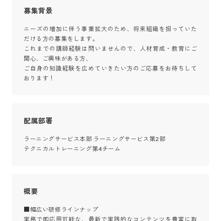
募集背景
ニーズの増加に伴う事業拡大のため、将来組織を担っていた
だける方の募集をします。

これまでの講師経験は問いませんので、人材育成・教育にご
関心、ご興味がある方、

ご自身の知識経験を広めていきたい方のご応募をお待ちして
おります！
配属部署
ラーニングサービス本部 ラーニングサービス第2部

テクニカルトレーニング第4チーム
概要
■幅広い研修ラインナップ

実務で即応用可能な、最新で実践的なコンテンツを豊富に取