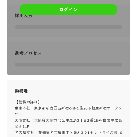
ログイン
採用人数
選考プロセス
勤務地
【勤務地詳細】

東京本社：東京都新宿区西新宿6-8-1 住友不動産新宿オークタ
ワー

大阪支社：大阪府大阪市北区中之島3丁目2番18号 住友中之島
ビル11F

名古屋支社：愛知県名古屋市中区栄3-3-21 セントライズ栄10