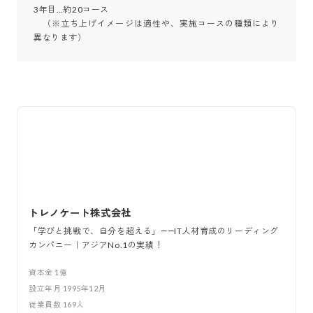
3年目…約20コース

　（※立ち上げイメージは適性や、実施コースの種類により
異なります）
トレノケート株式会社
「学びと挑戦で、自分を超える」――IT人材育成のリーディング
カンパニー｜アジアNo.1の実績！
資本金
1億
設立年月
1995年12月
従業員数
169
人