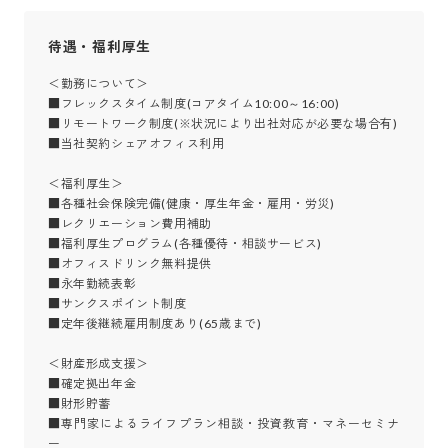
待遇・福利厚生
＜勤務について＞

■フレックスタイム制度(コアタイム10:00～16:00)

■リモートワーク制度(※状況により出社対応が必要な場合有)

■当社契約シェアオフィス利用

＜福利厚生＞

■各種社会保険完備(健康・厚生年金・雇用・労災)

■レクリエーション費用補助

■福利厚生プログラム(各種優待・相談サービス)

■オフィスドリンク無料提供

■永年勤続表彰

■サンクスポイント制度

■定年後継続雇用制度あり(65歳まで)

＜財産形成支援＞

■確定拠出年金

■財形貯蓄

■専門家によるライフプラン相談・投資教育・マネーセミナ
ー