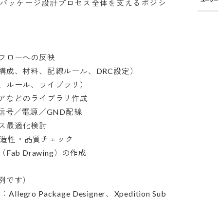
／パッケージ設計プロセス全体を支えるポジシ
ローへの反映

成、材料、配線ルール、DRC設定）

ルール、ライブラリ）

などのライブラリ作成

号／電源／GND配線

最適化検討

造性・品質チェック

Drawing）の作成

です）

o Package Designer、Xpedition Sub