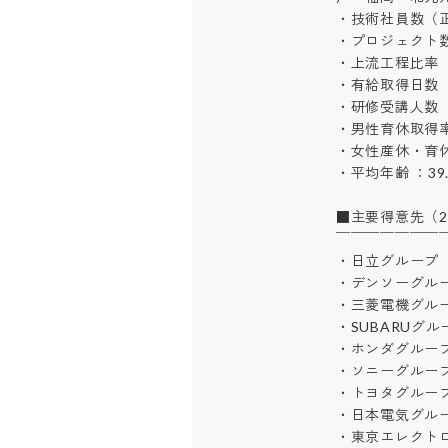
・技術社員数（正社
・プロジェクト数 
・上流工程比率 ：7
・有給取得日数 ：1
・研修受講人数 ：14
・男性育休取得率 
・女性産休・育休取
・平均年齢 ：39.1歳
■主要得意先（20
￣￣￣￣￣￣￣￣
・日立グループ

・デンソーグループ
・三菱電機グループ
・SUBARUグルー
・ホンダグループ
・ソニーグループ
・トヨタグループ
・日本電気グループ
・東京エレクトロ