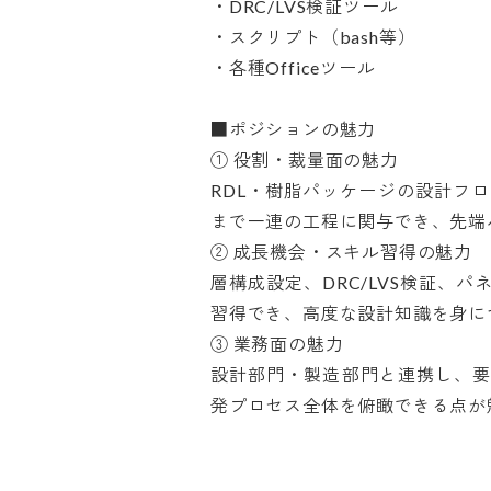
・DRC/LVS検証ツール

・スクリプト（bash等）

・各種Officeツール

■ポジションの魅力

① 役割・裁量面の魅力

RDL・樹脂パッケージの設計フ
まで一連の工程に関与でき、先端パ
② 成長機会・スキル習得の魅力

層構成設定、DRC/LVS検証、
習得でき、高度な設計知識を身につ
③ 業務面の魅力

設計部門・製造部門と連携し、要
発プロセス全体を俯瞰できる点が