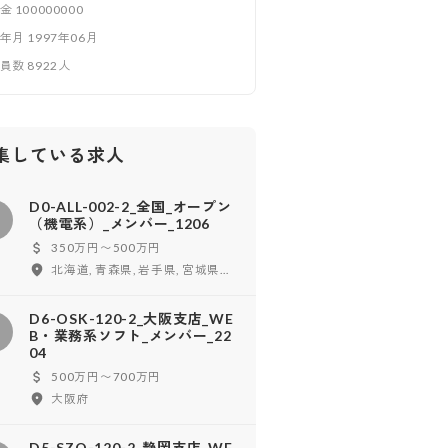
本金
100000000
立年月
1997年06月
業員数
8922
人
集している求人
D0-ALL-002-2_全国_オープン
D
（機電系）_メンバー_1206
350万円〜500万円
北海道, 青森県, 岩手県, 宮城県, 秋田県, 山形県, 福島県, 東京都, 神奈川県, 千葉県, 埼玉県, 茨城県, 栃木県, 群馬県, 新潟県, 富山県, 石川県, 福井県, 山梨県, 長野県, 愛知県, 岐阜県, 静岡県, 三重県, 大阪府, 兵庫県, 京都府, 滋賀県, 奈良県, 和歌山県, 鳥取県, 島根県, 岡山県, 広島県, 山口県, 徳島県, 香川県, 愛媛県, 高知県, 福岡県, 長崎県, 熊本県, 大分県, 宮崎県, 鹿児島県
D6-OSK-120-2_大阪支店_WE
D
B・業務系ソフト_メンバー_22
04
500万円〜700万円
大阪府
D5-SZO-120-2_静岡支店_WE