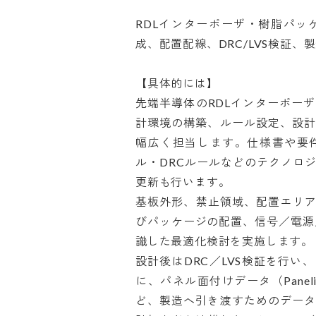
RDLインターポーザ・樹脂パッ
成、配置配線、DRC/LVS検証、
【具体的には】

先端半導体のRDLインターポー
計環境の構築、ルール設定、設計
幅広く担当します。仕様書や要
ル・DRCルールなどのテクノロ
更新も行います。

基板外形、禁止領域、配置エリア
びパッケージの配置、信号／電源
識した最適化検討を実施します。

設計後はDRC／LVS検証を行
に、パネル面付けデータ（Paneliz
ど、製造へ引き渡すためのデータ