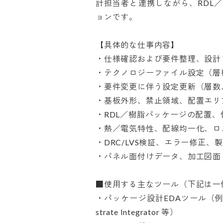
計担当者と連携しながら、RDL
ョンです。

【具体的な仕事内容】

・仕様確認および要件整理、設計フ
・テクノロジーファイル設定（層構
・要件変更に伴う設定更新（層数、
・基板外形、禁止領域、配置エリア
・RDL／樹脂パッケージの配置、信
・熱／電気特性、配線均一化、ロス
・DRC/LVS検証、エラー修正、製
・パネル面付けデータ、加工図面（Fab 
■使用する主なツール（下記は一例
・パッケージ設計EDAツール（例：Allegr
strate Integrator 等）
