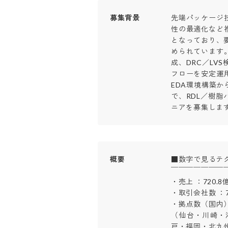
募集背景
先端パッケージ
性の最適化など
となっており、
められています
成、DRC／LV
フローを安定運
EDA環境構築
で、RDL／樹
ニアを募集しま
概要
■数字で見るテク
￣￣￣￣￣￣￣￣
・売上 ：720.8億円
・取引会社数 ：79
・拠点数（国内）
（仙台・川崎・
戸・福岡・北九州）