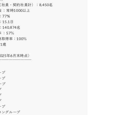
員・契約社員計）：8,450名

：常時1000以上

7%

5.1日

0,874名

：57％

得率：100％



25年6月末時点）

￣￣￣￣￣￣￣￣





プ









ングループ
