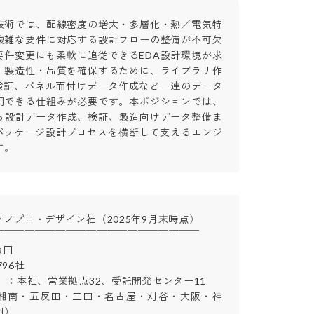
技術では、配線密度の増大・多層化・熱／電気特
複雑な要件に対応する設計フローの整備が不可欠
要件変更にも柔軟に追従できるEDA設計環境が求
。製造性・品質を確保するために、ライブラリ作
S検証、パネル面付けデータ作成など一連のデータ
用できる仕組みが必要です。本ポジションでは、
から設計データ作成、検証、製造向けデータ整備ま
脂パッケージ設計プロセスを横断して支えるエンジ
す。
ノプロ・デザイン社（2025年9月末時点）

￣￣￣￣￣￣￣￣￣￣￣￣￣￣￣￣￣￣￣



6社

 ：本社、営業拠点32、受託開発センター11

湘南・五反田・三田・名古屋・刈谷・大阪・神

