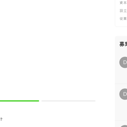
資
設
従
募
計