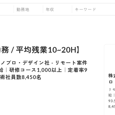
勤務地
年収
務 / 平均残業10~20H】
クノプロ・デザイン社
-
リモート案件
｜研修コース1,000以上｜定着率9
株
技術社員数8,450名
ロ
リ
給｜
93
8,