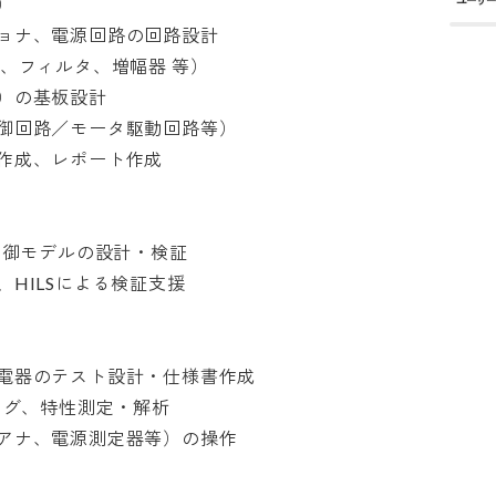


ナ、電源回路の回路設計

フィルタ、増幅器 等）

の基板設計

回路／モータ駆動回路等）

、レポート作成

た制御モデルの設計・検証

LSによる検証支援

器のテスト設計・仕様書作成

グ、特性測定・解析

ナ、電源測定器等）の操作
