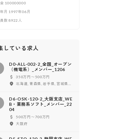
本金
100000000
立年月
1997年06月
業員数
8922
人
集している求人
D0-ALL-002-2_全国_オープン
D
（機電系）_メンバー_1206
350万円〜500万円
北海道, 青森県, 岩手県, 宮城県, 秋田県, 山形県, 福島県, 東京都, 神奈川県, 千葉県, 埼玉県, 茨城県, 栃木県, 群馬県, 新潟県, 富山県, 石川県, 福井県, 山梨県, 長野県, 愛知県, 岐阜県, 静岡県, 三重県, 大阪府, 兵庫県, 京都府, 滋賀県, 奈良県, 和歌山県, 鳥取県, 島根県, 岡山県, 広島県, 山口県, 徳島県, 香川県, 愛媛県, 高知県, 福岡県, 長崎県, 熊本県, 大分県, 宮崎県, 鹿児島県
D6-OSK-120-2_大阪支店_WE
D
B・業務系ソフト_メンバー_22
04
500万円〜700万円
大阪府
D5-SZO-120-2_静岡支店_WE