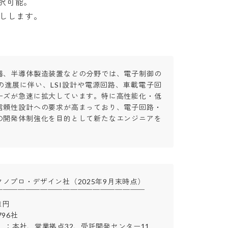
可能。

押しします。
器、半導体製造装置などの分野では、電子制御の
の進展に伴い、LSI設計や電源回路、車載電子回
ーズが急速に拡大しています。特に高性能化・低
信頼性設計への要求が高まっており、電子回路・
の開発体制強化を目的として新たなエンジニアを
ノプロ・デザイン社（2025年9月末時点）

￣￣￣￣￣￣￣￣￣￣￣￣￣￣￣￣￣￣￣



6社

 ：本社、営業拠点32、受託開発センター11
