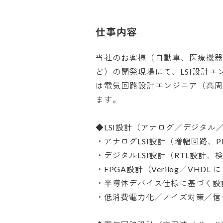
仕事内容
当社のお客様（自動車、医療機器
ど）の開発現場にて、LSI設計エ
は電気回路設計エンジニア（高周
ます。

◆LSI設計（アナログ／デジタル／FP
・アナログLSI設計（増幅回路、PLL
・デジタルLSI設計（RTL設計、
・FPGA設計（Verilog／VHDL 
・半導体デバイス仕様に基づく設計
・低消費電力化／ノイズ対策／信号