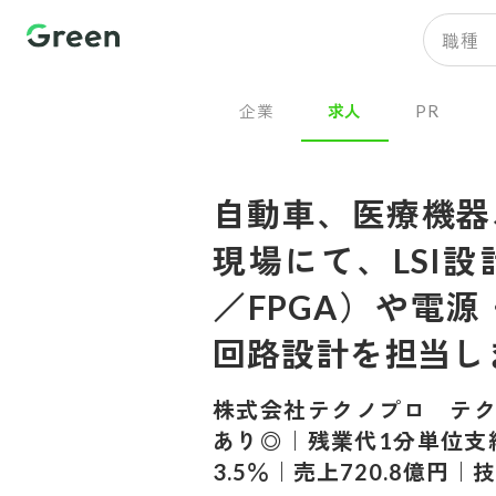
職種
企業
求人
PR
自動車、医療機器
現場にて、LSI
／FPGA）や電
回路設計を担当し
株式会社テクノプロ テ
あり◎｜残業代1分単位支給
3.5％｜売上720.8億円｜