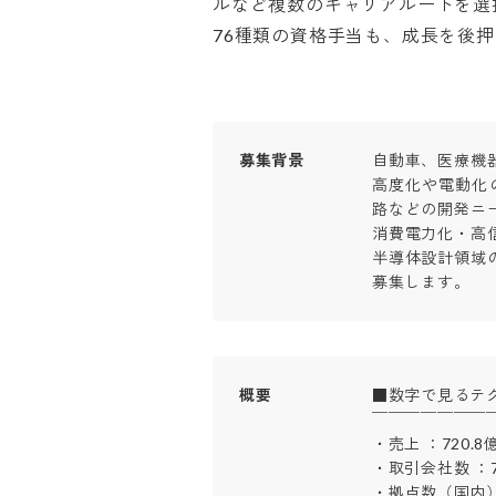
ルなど複数のキャリアルートを選択
76種類の資格手当も、成長を後
募集背景
自動車、医療機
高度化や電動化
路などの開発ニ
消費電力化・高
半導体設計領域
募集します。
概要
■数字で見るテク
￣￣￣￣￣￣￣￣
・売上 ：720.8億円
・取引会社数 ：79
・拠点数（国内）