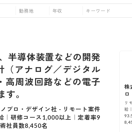
勤務地
年収
、半導体装置などの開発
設計（アナログ／デジタル
源・高周波回路などの電子
株
ます。
ロ
リ
クノプロ・デザイン社
-
リモート案件
給｜
93
｜研修コース1,000以上｜定着率9
8,
技術社員数8,450名