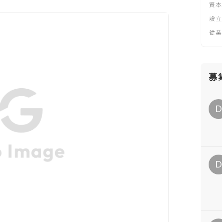
資
設
従
募