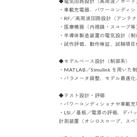
◆電気回路設計（高周波／ボード）
・車載充電器、パワーコンディショ
・RF／高周波回路設計（アンテナ、
・医療機器（内視鏡・スコープ等）
・半導体製造装置の電気設計（制御
・試作評価、動作検証、試験項目作成
◆モデルベース設計（制御系）

・MATLAB／Simulink を用い
・パラメータ調整、モデル最適化、HI
◆テスト設計・評価

・パワーコンディショナや車載充電
・LSI／基板／電源の評価、デバッ
計測装置（オシロスコープ、スペア