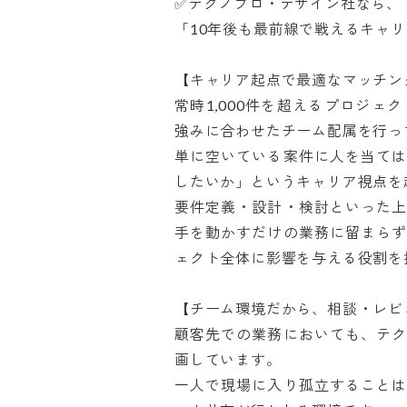
✅テクノプロ・デザイン社なら、

「10年後も最前線で戦えるキャリア
【キャリア起点で最適なマッチング】
常時1,000件を超えるプロジ
強みに合わせたチーム配属を行って
単に空いている案件に人を当ては
したいか」というキャリア視点を起
要件定義・設計・検討といった上
手を動かすだけの業務に留まらず
ェクト全体に影響を与える役割を担い
【チーム環境だから、相談・レビュ
顧客先での業務においても、テク
画しています。

一人で現場に入り孤立することは