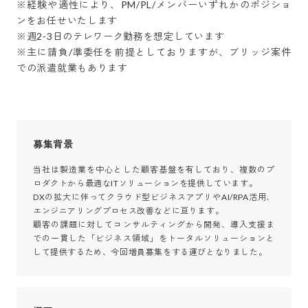
※経験や適性により、PM/PL/メンバーいずれかのポジショ
ンをお任せいたします

※週2-3日のテレワーク勤務を想定しています

※主に請負/準委任を前提としておりますが、ブリッジ案件
での派遣就業もあります
募集背景
当社は製造業を中心とした顧客基盤を有しており、複数のプ
ロダクトから最適なITソリューションを提供しています。

DXの拡大に伴ってクラウド型ビジネスアプリやAI/RPA活用、
エンジニアリングプロセス改善などに亘ります。

顧客の課題に対してコンサルティングから開発、導入支援ま
での一貫した「ビジネス領域」をトータルソリューションと
して提供するため、今回増員募集をする運びとなりました。