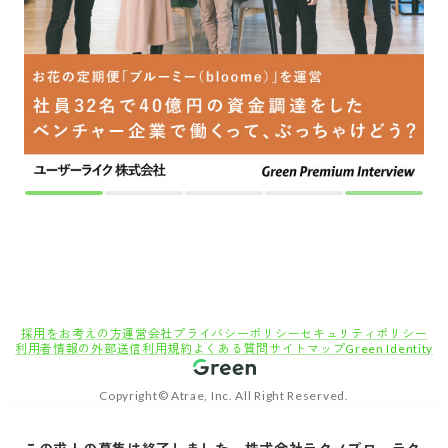
Copyright© Atrae, Inc. All Right Reserved.
転職サイトGreen
エンジニア・技術職（電気/電子/機械/半導体）の求人
【愛知】電気自動車インバータ（電源回路・モーター制御）/電池ECU開発_最先端電動化
技術に携わる