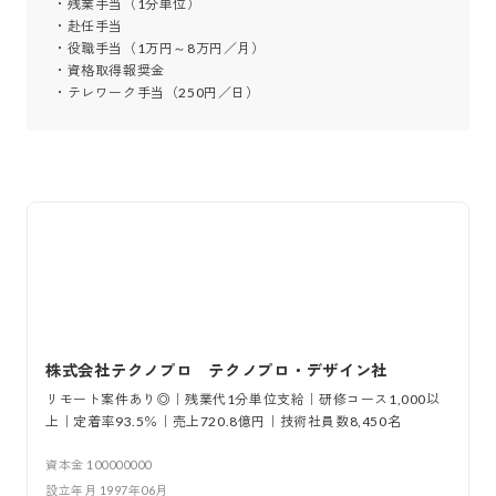
・残業手当（1分単位）

・赴任手当

・役職手当（1万円～8万円／月）

・資格取得報奨金

・テレワーク手当（250円／日）
株式会社テクノプロ テクノプロ・デザイン社
リモート案件あり◎｜残業代1分単位支給｜研修コース1,000以
上｜定着率93.5％｜売上720.8億円｜技術社員数8,450名
資本金
100000000
設立年月
1997年06月