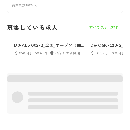
従業員数
8922
人
募集している求人
すべて見る（
77
件）
D0-ALL-002-2_全国_オープン（機電
D6-OSK-120-2
系）_メンバー_1206
務系ソフト_メンバー_
350万円〜500万円
北海道, 青森県, 岩手県, 宮城県, 秋田県, 山形県, 福島県, 東京都, 神奈川県, 千葉県, 埼玉県, 茨城県, 栃木県, 群馬県, 新潟県, 富山県, 石川県, 福井県, 山梨県, 長野県, 愛知県, 岐阜県, 静岡県, 三重県, 大阪府, 兵庫県, 京都府, 滋賀県, 奈良県, 和歌山県, 鳥取県, 島根県, 岡山県, 広島県, 山口県, 徳島県, 香川県, 愛媛県, 高知県, 福岡県, 長崎県, 熊本県, 大分県, 宮崎県, 鹿児島県
500万円〜700万円