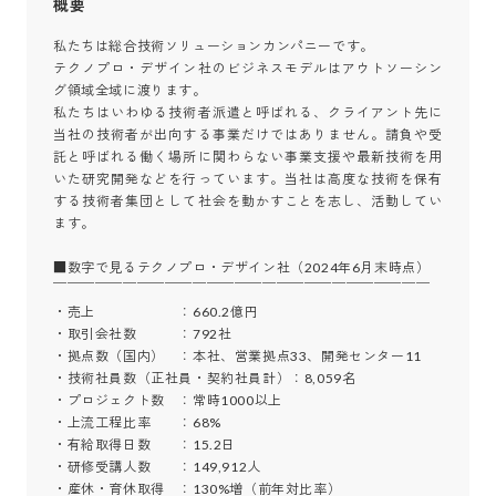
概要
私たちは総合技術ソリューションカンパニーです。

テクノプロ・デザイン社のビジネスモデルはアウトソーシン
グ領域全域に渡ります。

私たちはいわゆる技術者派遣と呼ばれる、クライアント先に
当社の技術者が出向する事業だけではありません。請負や受
託と呼ばれる働く場所に関わらない事業支援や最新技術を用
いた研究開発などを行っています。当社は高度な技術を保有
する技術者集団として社会を動かすことを志し、活動してい
ます。

■数字で見るテクノプロ・デザイン社（2024年6月末時点）

￣￣￣￣￣￣￣￣￣￣￣￣￣￣￣￣￣￣￣￣￣￣￣￣￣￣￣

・売上　　　　　　：660.2億円

・取引会社数　　　：792社

・拠点数（国内）　：本社、営業拠点33、開発センター11

・技術社員数（正社員・契約社員計）：8,059名

・プロジェクト数　：常時1000以上

・上流工程比率　　：68%

・有給取得日数　　：15.2日

・研修受講人数　　：149,912人

・産休・育休取得　：130%増（前年対比率）
