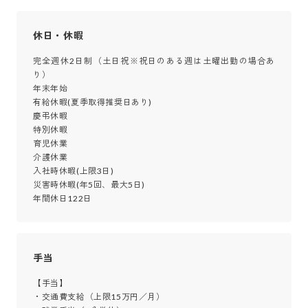
休日・休暇
完全週休2日制（土日祝※祝日のある週は土曜出勤の場合あ
り）

年末年始

有給休暇(夏季取得推奨日あり)

慶弔休暇

特別休暇

育児休業

介護休業

入社時休暇(上限3日)

災害時休暇(年5回、最大5日)

年間休日122日
手当
【手当】

・交通費支給（上限15万円／月）
