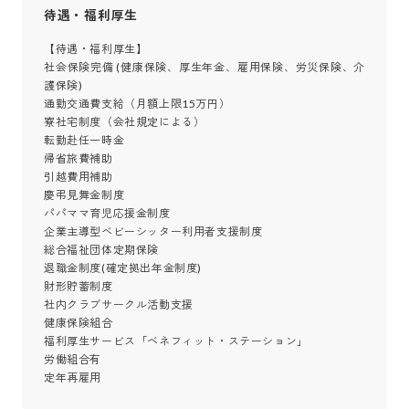
待遇・福利厚生
【待遇・福利厚生】

社会保険完備 (健康保険、厚生年金、雇用保険、労災保険、介
護保険)

通勤交通費支給（月額上限15万円）

寮社宅制度（会社規定による）

転勤赴任一時金

帰省旅費補助

引越費用補助

慶弔見舞金制度

パパママ育児応援金制度

企業主導型ベビーシッター利用者支援制度

総合福祉団体定期保険

退職金制度(確定拠出年金制度)

財形貯蓄制度

社内クラブサークル活動支援

健康保険組合

福利厚生サービス「ベネフィット・ステーション」

労働組合有

定年再雇用