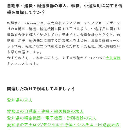
自動車・建機・輸送機器
の求人、転職、中途採用に関する情
報をお探しですか？
転職サイトGreenでは、
株式会社テクノプロ テクノプロ・デザイン
社
の
自動車・建機・輸送機器
に関する正社員求人、中途採用に関する
情報を今後も幅広く紹介していく予定です。会員登録いただくと、
自
動車・建機・輸送機器
に関する新着求人をはじめ、最新の転職マーケ
ット情報、転職に役立つ情報などあなたにあった転職、求人情報をい
ち早くお届けします。
今すぐの人も、これからの人も。まずは転職サイトGreenで
会員登録
をオススメします。
関連した項目で検索してみましょう
愛知県の求人
愛知県の自動車・建機・輸送機器の求人
愛知県の精密機器・電子機器・計測機器の求人
愛知県のアナログ/デジタル半導体・システム・回路設計の