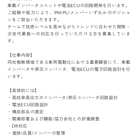
車載インバータユニットや電池ECUの回路開発を行います。

ご経験や能力により、PM/PL/メンバーいずれかのポジショ
ンをご担当いただきます。

チームで技術レベルを高めながらトレンドに合わせた開発・
次世代業務への対応を行っていただける方を募集していま
す。

【仕事内容】

同社戦略領域である車両電動化における重要顧客にて、車載
インバータや昇圧コンバータ、電池ECUの電子回路設計を行
います。

【具体的には】

・高効率高出力のインバータ/昇圧コンバータ回路設計

・電池ECU回路設計

・構成部品の選定

・関連部署および顧客/協力会社との折衝調整

・DR対応

・進捗/品質/メンバーの管理
