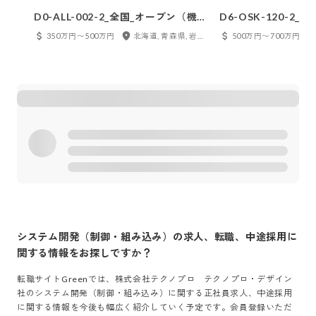
D0-ALL-002-2_全国_オープン（機電
D6-OSK-120-2
系）_メンバー_1206
務系ソフト_メンバー_
350万円〜500万円
北海道, 青森県, 岩手県, 宮城県, 秋田県, 山形県, 福島県, 東京都, 神奈川県, 千葉県, 埼玉県, 茨城県, 栃木県, 群馬県, 新潟県, 富山県, 石川県, 福井県, 山梨県, 長野県, 愛知県, 岐阜県, 静岡県, 三重県, 大阪府, 兵庫県, 京都府, 滋賀県, 奈良県, 和歌山県, 鳥取県, 島根県, 岡山県, 広島県, 山口県, 徳島県, 香川県, 愛媛県, 高知県, 福岡県, 長崎県, 熊本県, 大分県, 宮崎県, 鹿児島県
500万円〜700万円
システム開発（制御・組み込み）
の求人、転職、中途採用に
関する情報をお探しですか？
転職サイトGreenでは、
株式会社テクノプロ テクノプロ・デザイン
社
の
システム開発（制御・組み込み）
に関する正社員求人、中途採用
に関する情報を今後も幅広く紹介していく予定です。会員登録いただ