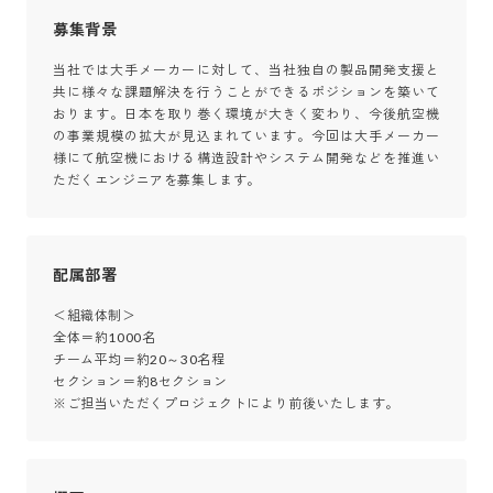
募集背景
当社では大手メーカーに対して、当社独自の製品開発支援と
共に様々な課題解決を行うことができるポジションを築いて
おります。日本を取り巻く環境が大きく変わり、今後航空機
の事業規模の拡大が見込まれています。今回は大手メーカー
様にて航空機における構造設計やシステム開発などを推進い
ただくエンジニアを募集します。
配属部署
＜組織体制＞

全体＝約1000名

チーム平均＝約20～30名程

セクション＝約8セクション

※ご担当いただくプロジェクトにより前後いたします。