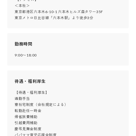
＜本社＞

東京都港区六本木6-10-1 六本木ヒルズ森タワー35F

東京メトロ日比谷線「六本木駅」より徒歩3分
勤務時間
9:00〜18:00
待遇・福利厚生
【待遇・福利厚生】

通勤手当

寮社宅制度（会社規定による）

転勤赴任一時金

帰省旅費補助

引越費用補助

慶弔見舞金制度

パパママ育児応援金制度
