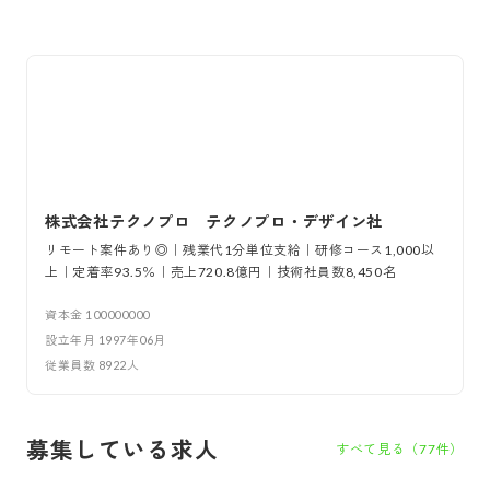
株式会社テクノプロ テクノプロ・デザイン社
リモート案件あり◎｜残業代1分単位支給｜研修コース1,000以
上｜定着率93.5％｜売上720.8億円｜技術社員数8,450名
資本金
100000000
設立年月
1997年06月
従業員数
8922
人
募集している求人
すべて見る（
77
件）