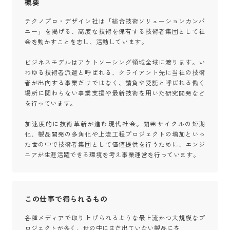
概要
テクノプロ・デザイン社は「総合技術ソリューションカンパ
ニー」を掲げる、高度な技術を保有する技術者集団として社
会を動かすことを志し、活動しています。

ビジネスモデルはアウトソーシング領域全域に渡ります。い
わゆる技術者派遣と呼ばれる、クライアント先に当社の技術
者が出向する事業だけではなく、請負や受託と呼ばれる働く
場所に関わらない事業支援や最新技術を用いた研究開発など
を行っています。

加速度的に技術革新が進む現代社会。開発サイクルの短期
化、製品開発の多角化や上流工程プロジェクトの増加といっ
た世の中で技術者集団として価値提供を行うために、エンジ
ニアが生涯活躍できる環境を考え事業運営を行っています。
この仕事で得られるもの
各種メディアで取り上げられるような最上流かつ大規模なプ
ロジェクトが多く、世の中にまだ出ていない製品にを
