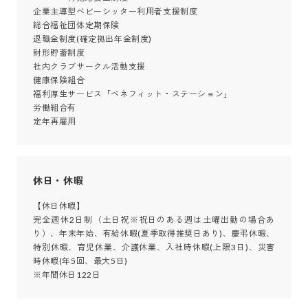
企業主導型ベビーシッター利用者支援制度

総合福祉団体定期保険

退職金制度(確定拠出年金制度)

財形貯蓄制度

社内クラブサークル活動支援

健康保険組合

福利厚生サービス「ベネフィット・ステーション」

労働組合有

定年再雇用
休日・休暇
【休日休暇】

完全週休2日制（土日祝※祝日のある週は土曜出勤の場合あ
り）、年末年始、有給休暇(夏季取得推奨日あり)、慶弔休暇、
特別休暇、育児休業、介護休業、入社時休暇(上限3日)、災害
時休暇(年5回、最大5日)

※年間休日122日