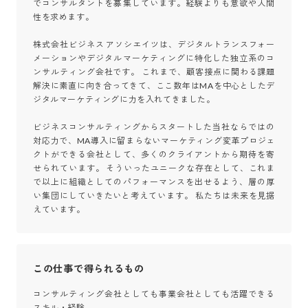
でコンサルタントを募集しています。経験よりも意欲や人間
性を求めます。

株式会社ビジネス アソシエイツは、デジタルトランスフォー
メーションやデジタルマーケティングに特化した独立系のコ
ンサルティング会社です。 これまで、顧客接点に関わる課題
解決に素直に向き合ってきて、ここ数年はMAを中心としたデ
ジタルマーケティングに力を入れてきました。

ビジネスコンサルティングからスタートした当社ならではの
対応力で、MA導入に留まらないマーケティング変革プロジェ
クトができる会社として、多くのクライアントから期待を寄
せられています。 そういったユニークな存在として、これま
で以上に組織としてのパフォーマンスを出せるよう、層の厚
い集団にしていきたいと考えています。 私たちは未来を見据
えています。
この仕事で得られるもの
コンサルティング会社としても事業会社としても活躍できる
スキル・経験
