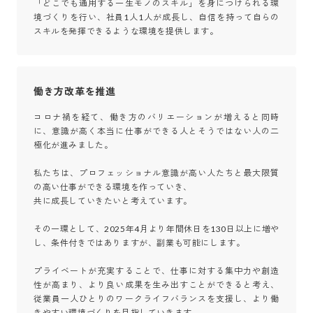
「どこでも通用する一生モノのスキル」を身につけられる環
境づくりを行い、社員1人1人が成長し、自信を持って自らの
スキルを発揮できるような環境を提供します。
働き方改革を推進
コロナ禍を経て、働き方のバリエーションが増えると同時
に、意識が高く本当に仕事ができる人とそうではない人の二
極化が進みました。

私たちは、プロフェッショナル意識が高い人たちと最大限質
の高い仕事ができる環境を作っていき、

共に成長していきたいと考えています。

その一環として、2025年4月より年間休日を130日以上に増や
し、条件付きではありますが、副業も可能にします。

プライベートが充実することで、仕事に対する集中力や創造
性が高まり、より良い成果を生み出すことができると考え、
従業員一人ひとりのワークライフバランスを支援し、より働
きやすい環境づくりを目指していきます。