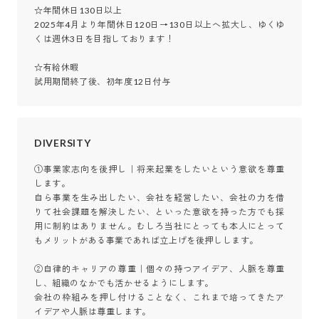
☆年間休日130日以上

2025年4月より年間休日120日→130日以上へ拡大し、ゆくゆ
くは週休3日を目指しております！

☆有給休暇

試用期間終了後、初年度12日付与
DIVERSITY
①事業家志向を後押し｜将来起業をしたいという意欲を尊重
します。

自ら事業を生み出したい、会社を経営したい、会社の力を借
りて社会課題を解決したい、といった意欲を持った方でも採
用に制約はありません。むしろ当社にとっても本人にとって
もメリットがある事業であれば立上げを後押しします。

②自律的キャリアの尊重｜個々の持つアイデア、人脈を尊重
し、組織のなかでも活かせるようにします。

会社の枠組みを押し付けることなく、これまで培ってきたア
イデアや人脈は尊重します。
