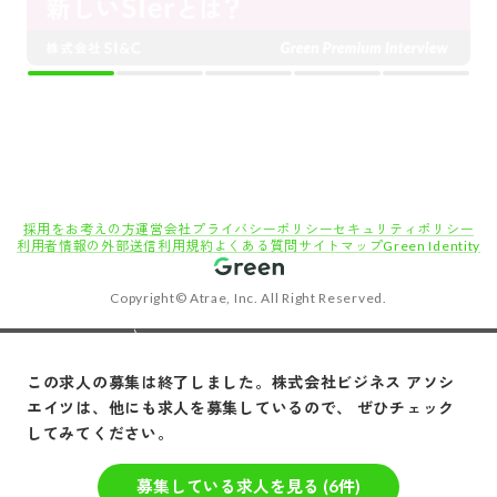
採用をお考えの方
運営会社
プライバシーポリシー
セキュリティポリシー
利用者情報の外部送信
利用規約
よくある質問
サイトマップ
Green Identity
Copyright© Atrae, Inc. All Right Reserved.
転職サイトGreen
エンジニア・技術職（システム/ネットワーク）の求人
【新規事業立ち上げコアメンバー募集！/ECコンサルタント】年間休日130日以上＆副業
この求人の募集は終了しました。
株式会社ビジネス アソシ
OK（条件付き）/共に成長し、社会に貢献できるコンサルタントへ / 一生モノのコンサル
エイツ
は、他にも求人を募集しているので、 ぜひチェック
タント力を身につけませんか？
してみてください。
募集している求人を見る (
6
件)