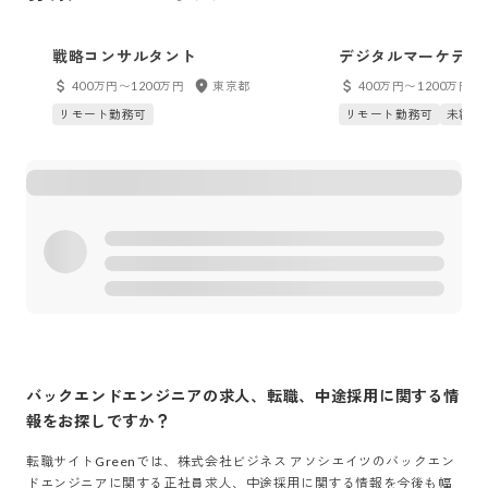
戦略コンサルタント
デジタルマーケティ
ント
400万円〜1200万円
東京都
400万円〜1200万円
リモート勤務可
リモート勤務可
未経験
バックエンドエンジニア
の求人、転職、中途採用に関する情
報をお探しですか？
転職サイトGreenでは、
株式会社ビジネス アソシエイツ
の
バックエン
ドエンジニア
に関する正社員求人、中途採用に関する情報を今後も幅