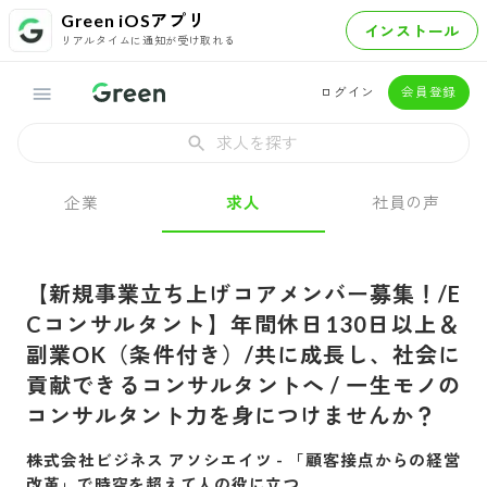
Green iOSアプリ
インストール
リアルタイムに通知が受け取れる
ログイン
会員登録
求人を探す
企業
求人
社員の声
【新規事業立ち上げコアメンバー募集！/E
Cコンサルタント】年間休日130日以上＆
副業OK（条件付き）/共に成長し、社会に
貢献できるコンサルタントへ / 一生モノの
コンサルタント力を身につけませんか？
株式会社ビジネス アソシエイツ
-
「顧客接点からの経営
改革」で時空を超えて人の役に立つ