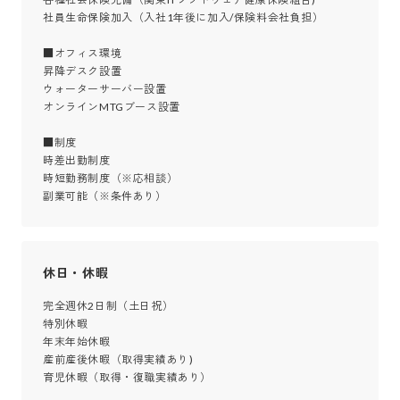
社員生命保険加入（入社1年後に加入/保険料会社負担）

■オフィス環境

昇降デスク設置

ウォーターサーバー設置

オンラインMTGブース設置

■制度

時差出勤制度

時短勤務制度（※応相談）

副業可能（※条件あり）
休日・休暇
完全週休2日制（土日祝）

特別休暇

年末年始休暇

産前産後休暇（取得実績あり)

育児休暇（取得・復職実績あり）
