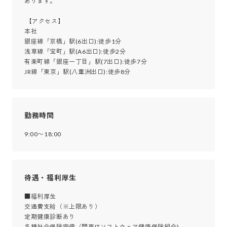
あります。

 【アクセス】

本社

銀座線「京橋」駅(6出口):徒歩1分

浅草線「宝町」駅(A6出口):徒歩2分

有楽町線「銀座一丁目」駅(7出口):徒歩7分

JR線「東京」駅(八重洲出口):徒歩8分
勤務時間
9:00〜18:00
待遇・福利厚生
■福利厚生

交通費支給（※上限あり） 

定期健康診断あり

各種社会保険完備（関東ITソフトウェア健康保険組合)
