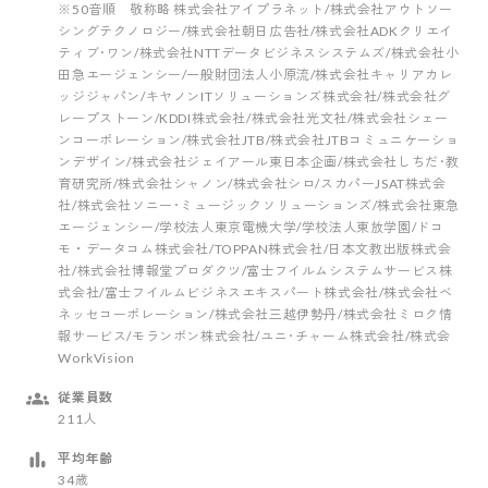
※50音順 敬称略 株式会社アイプラネット/株式会社アウトソー
シングテクノロジー/株式会社朝日広告社/株式会社ADKクリエイ
ティブ･ワン/株式会社NTTデータビジネスシステムズ/株式会社小
田急エージェンシー/一般財団法人小原流/株式会社キャリアカレ
ッジジャパン/キヤノンITソリューションズ株式会社/株式会社グ
レープストーン/KDDI株式会社/株式会社光文社/株式会社シェー
ンコーポレーション/株式会社JTB/株式会社JTBコミュニケーショ
ンデザイン/株式会社ジェイアール東日本企画/株式会社しちだ･教
育研究所/株式会社シャノン/株式会社シロ/スカパーJSAT株式会
社/株式会社ソニー･ミュージックソリューションズ/株式会社東急
エージェンシー/学校法人東京電機大学/学校法人東放学園/ドコ
モ・データコム株式会社/TOPPAN株式会社/日本文教出版株式会
社/株式会社博報堂プロダクツ/富士フイルムシステムサービス株
式会社/富士フイルムビジネスエキスパート株式会社/株式会社ベ
ネッセコーポレーション/株式会社三越伊勢丹/株式会社ミロク情
報サービス/モランボン株式会社/ユニ･チャーム株式会社/株式会
WorkVision
従業員数
211人
平均年齢
34歳