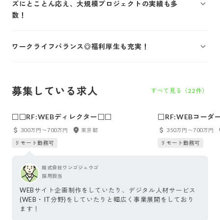
ズにとことん応え、大規模プロジェクトの実績も多
数！
ワークライフバランス◎福利厚生も充実！
募集している求人
すべて見る（
22
件）
□□RF:WEBディレクター□□
□RF:WEBコーダ
300万円〜700万円
東京都
350万円〜700万円
リモート勤務可
リモート勤務可
株式会社ワンゴジュウゴ
採用担当
WEBサイト企画制作をしていたり、デジタル人材サービス
(WEB・IT分野)をしていたりと幅広く事業展開をしており
ます！