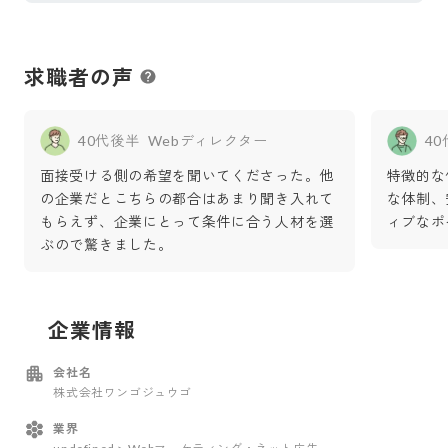
求職者の声
40代後半
Webディレクター
4
面接受ける側の希望を聞いてくださった。他
特徴的な
の企業だとこちらの都合はあまり聞き入れて
な体制、
もらえず、企業にとって条件に合う人材を選
ィブなポ
ぶので驚きました。
企業情報
会社名
株式会社ワンゴジュウゴ
業界