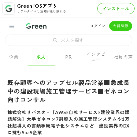
Green iOSアプリ
インストール
リアルタイムに通知が受け取れる
ログイン
会員登録
求人を探す
インタビ
企業
求人
PR
社員の声
ュー
既存顧客へのアップセル製品営業■急成長
中の建設現場施工管理サービス■ゼネコン
向けコンサル
株式会社リバスタ
-
【AWS×自社サービス×建設業界の課
題解決】大手ゼネコン7割導入の施工管理システムや1万
社超導入の書類手続電子化システムなど 建設業界のDX
に挑むSaaS企業