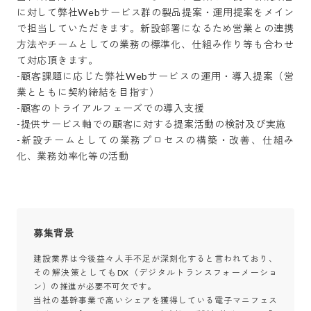
に対して弊社Webサービス群の製品提案・運用提案をメイン
で担当していただきます。新設部署になるため営業との連携
方法やチームとしての業務の標準化、仕組み作り等も合わせ
て対応頂きます。

-顧客課題に応じた弊社Webサービスの運用・導入提案（営
業とともに契約締結を目指す）

-顧客のトライアルフェーズでの導入支援

-提供サービス軸での顧客に対する提案活動の検討及び実施

-新設チームとしての業務プロセスの構築・改善、仕組み
化、業務効率化等の活動
募集背景
建設業界は今後益々人手不足が深刻化すると言われており、
その解決策としてもDX（デジタルトランスフォーメーショ
ン）の推進が必要不可欠です。

当社の基幹事業で高いシェアを獲得している電子マニフェス