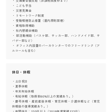
・ 交通費全額支給（非課税限度枠まで）

・ こども手当

・ 災害見舞金

・ リモートワーク制度

・ 受動喫煙防止措置（屋内原則禁煙）

・ 資格取得補助

・ 社内懇親会補助

・ 部活動補助（バスケ部、サッカー部、ハンドメイド部、サ
バゲー部など）

・ オフィス内設置のバーカウンターでのフリードリンク（ア
ルコールも含む）
休日・休暇
・土日祝日

・夏季休暇

・年末年始休暇

・有給休暇（取得率80%以上の実績あり。）

・慶弔休暇・産前産後休暇・育児休暇・介護休暇など（育児
休暇後の復帰実績あり。）

・年間休日：120日以上（2018年度実績125日）