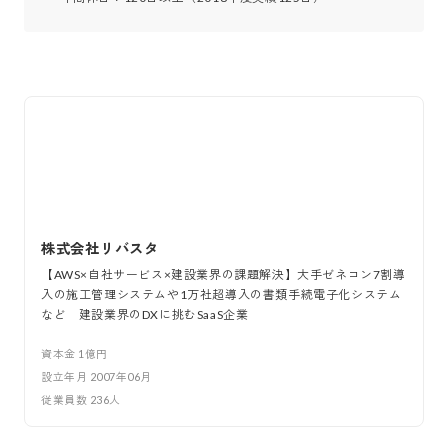
株式会社リバスタ
【AWS×自社サービス×建設業界の課題解決】大手ゼネコン7割導
入の施工管理システムや1万社超導入の書類手続電子化システム
など 建設業界のDXに挑むSaaS企業
資本金
1億円
設立年月
2007年06月
従業員数
236
人