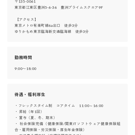
〒135-0061

東京都江東区豊洲5-6-36　豊洲プライムスクエア9F

 【アクセス】

東京メトロ有楽町線6a出口　徒歩3分

ゆりかもめ東京臨海新交通臨海線　徒歩3分
勤務時間
9:00〜18:00
待遇・福利厚生
・フレックスタイム制　コアタイム　11:00～16:00

・ 昇給（年1回）

・ 賞与（夏、冬、期末）

・ 社会保険完備（健康保険/関東ITソフトウェア健康保険組
合・雇用保険・労災保険・厚生年金保険）
