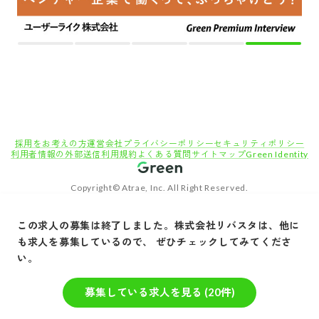
採用をお考えの方
運営会社
プライバシーポリシー
セキュリティポリシー
利用者情報の外部送信
利用規約
よくある質問
サイトマップ
Green Identity
Copyright© Atrae, Inc. All Right Reserved.
転職サイトGreen
営業職の求人
カスタマーサクセスの求人
株式
この求人の募集は終了しました。
株式会社リバスタ
は、他に
既存顧客へのアップセル製品営業■急成長中の建設現場施工管理サービス■ゼネコン向け
も求人を募集しているので、 ぜひチェックしてみてくださ
コンサル
い。
募集している求人を見る (
20
件)