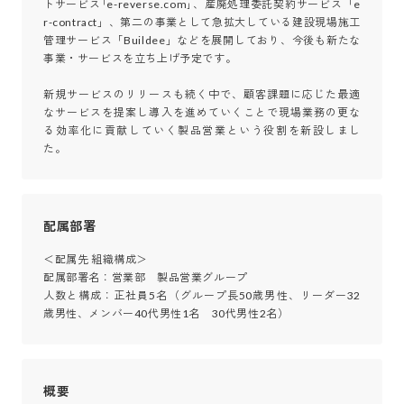
トサービス｢e-reverse.com｣、産廃処理委託契約サービス「e
r-contract」、第二の事業として急拡大している建設現場施工
管理サービス「Buildee」などを展開しており、今後も新たな
事業・サービスを立ち上げ予定です。 

新規サービスのリリースも続く中で、顧客課題に応じた最適
なサービスを提案し導入を進めていくことで現場業務の更な
る効率化に貢献していく製品営業という役割を新設しまし
た。
配属部署
＜配属先 組織構成＞

配属部署名：営業部　製品営業グループ 

人数と構成：正社員5名（グループ長50歳男性、リーダー32
歳男性、メンバー40代男性1名　30代男性2名）
概要