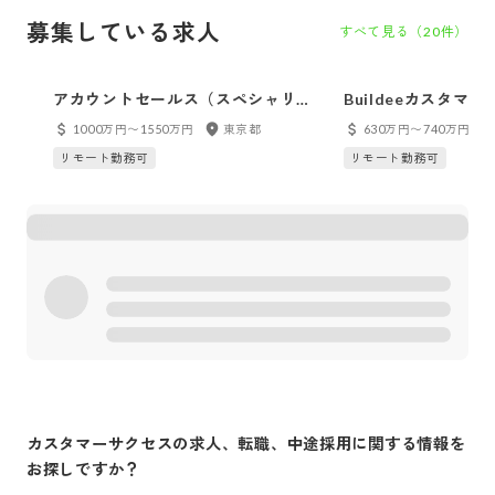
募集している求人
すべて見る（
20
件）
アカウントセールス（スペシャリス
Buildeeカスタマ
ト）
ジャー候補）
1000万円〜1550万円
東京都
630万円〜740万円
リモート勤務可
リモート勤務可
カスタマーサクセス
の求人、転職、中途採用に関する情報を
お探しですか？