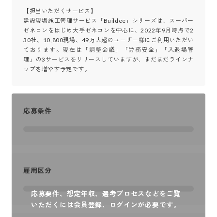
【担当いただくサービス】

建設現場施工管理サービス「Buildee」シリーズは、スーパー
ゼネコンをはじめ大手ゼネコンを中心に、2022年9月時点で2
30社、10,800現場、49万人超のユーザー様にご利用いただい
ております。現在は「調整会議」「労務安全」「入退場管
理」の3サービスをリリースしていますが、まだまだラインナ
ップを増やす予定です。
応募条件
雇用区分
応募要件、想定年収、選考プロセスなどをご覧
いただくには会員登録、ログインが必要です。