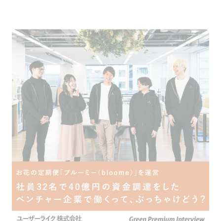
採用をお考えの方
運営会社
プライバシーポリシー
セキュリティポリシー
利用者情報の外部送信
利用規約
よくある質問
サイトマップ
Green Identity
Copyright© Atrae, Inc. All Right Reserved.
転職サイトGreen
営業職の求人
セールスエンジニア・技術営業（FA
【医療×SaaS】歯科診療所の業務支援システム「DENTIS」のフィールドエンジニア(導入
SE)を募集