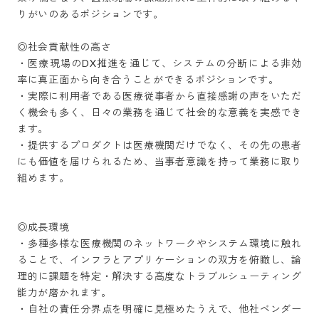
りがいのあるポジションです。

◎社会貢献性の高さ

・医療現場のDX推進を通じて、システムの分断による非効
率に真正面から向き合うことができるポジションです。

・実際に利用者である医療従事者から直接感謝の声をいただ
く機会も多く、日々の業務を通じて社会的な意義を実感でき
ます。

・提供するプロダクトは医療機関だけでなく、その先の患者
にも価値を届けられるため、当事者意識を持って業務に取り
組めます。

◎成長環境

・多種多様な医療機関のネットワークやシステム環境に触れ
ることで、インフラとアプリケーションの双方を俯瞰し、論
理的に課題を特定・解決する高度なトラブルシューティング
能力が磨かれます。

・自社の責任分界点を明確に見極めたうえで、他社ベンダー