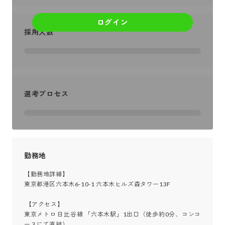
ログイン
採用人数
選考プロセス
勤務地
【勤務地詳細】

東京都港区六本木6-10-1 六本木ヒルズ森タワー13F

 【アクセス】

東京メトロ 日比谷線 「六本木駅」1出口（徒歩約0分、コンコ
ースにて直結）
