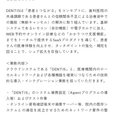
DENTISは「患者とつながる」をコンセプトに、歯科医院の
共通課題である患者さんとの信頼関係不足による治療途中で
の離脱（無断キャンセル）の解決に取り組んでいます。基幹
システムであるレセコン（会計機能）や電子カルテに加え、
WEB予約やオンライン診療などの「かかりつけ支援機能」
までをトータルで提供するSaaSプロダクトを通じて、患者
さんの医療体験を向上させ、タッチポイントの強化・補完を
図ることで、シェア拡大を目指しています。

＜業務内容＞

クラウドシステムである「DENTIS」と、医療機関内のロー
カルネットワークおよび各種機器を確実につなぐための技術
的な導入・インテグレーション業務を担っていただきます。

・「DENTIS」のシステム連携設定（Agentプログラムの導
入等）およびテスト作業

・オンライン資格確認端末や画像サーバー等、院内の既存シ
ステムとの通信を成立させるためのネットワーク要件の整