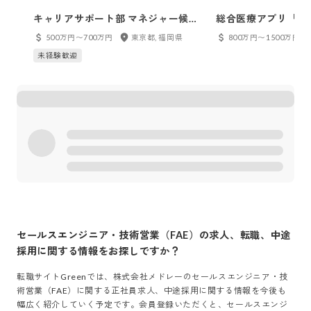
キャリアサポート部 マネジャー候補
総合医療アプリ「me
／ジョブメドレー
トマネージャー
500万円〜700万円
東京都, 福岡県
800万円〜1500万円
未経験歓迎
セールスエンジニア・技術営業（FAE）
の求人、転職、中途
採用に関する情報をお探しですか？
転職サイトGreenでは、
株式会社メドレー
の
セールスエンジニア・技
術営業（FAE）
に関する正社員求人、中途採用に関する情報を今後も
幅広く紹介していく予定です。会員登録いただくと、
セールスエンジ