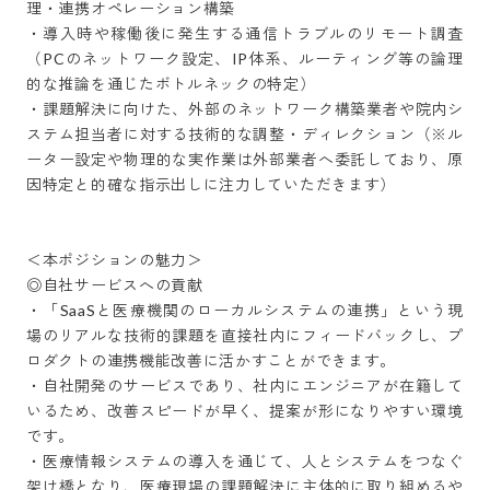
理・連携オペレーション構築

・導入時や稼働後に発生する通信トラブルのリモート調査
（PCのネットワーク設定、IP体系、ルーティング等の論理
的な推論を通じたボトルネックの特定）

・課題解決に向けた、外部のネットワーク構築業者や院内シ
ステム担当者に対する技術的な調整・ディレクション（※ル
ーター設定や物理的な実作業は外部業者へ委託しており、原
因特定と的確な指示出しに注力していただきます）

＜本ポジションの魅力＞

◎自社サービスへの貢献

・「SaaSと医療機関のローカルシステムの連携」という現
場のリアルな技術的課題を直接社内にフィードバックし、プ
ロダクトの連携機能改善に活かすことができます。

・自社開発のサービスであり、社内にエンジニアが在籍して
いるため、改善スピードが早く、提案が形になりやすい環境
です。

・医療情報システムの導入を通じて、人とシステムをつなぐ
架け橋となり、医療現場の課題解決に主体的に取り組めるや