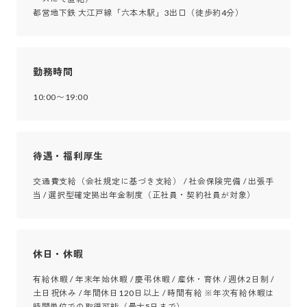
都営地下鉄 大江戸線「六本木駅」3出口（徒歩約4分）
勤務時間
10:00〜19:00
待遇・福利厚生
交通費支給（会社規定に基づき支給） / 社会保険完備 / 出張手
当 / 選択型確定拠出年金制度（正社員・契約社員が対象）
休日・休暇
有給休暇 / 年末年始休暇 / 慶弔休暇 / 産休・育休 / 週休2日制 / 
土日祝休み / 年間休日120日以上 / 時間有給 ※年次有給休暇は
時間単位での取得可能（最大5日まで）