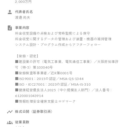
2,000万円
代表者氏名
渡邊 尚夫
事業内容
料金収受設備の点検および常時監視による保守
料金収受に関するデータの管理および装置・機器の維持管理
システム設計・プログラム作成からアフターフォロー
【登録・認定】
■建設業の許可（電気工事業、電気通信工事業）／大阪府知事許
可（特-5）第103040号
■登録検査等事業者／近R第0001号
■ISO9001：2015の認証／MSA-QS-1344
■ISO・IEC27001：2023の認証／MSA-IS-310
■健康経営優良法人2025（中小規模法人部門）／法人番号：
6120001043914
■情報処理安全確保支援士ロゴマーク
株式公開（証券取引所）
従業員数