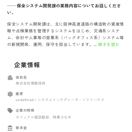
──
保全システム開発課の業務内容についてお話しくださ
い。
保全システム開発課は、主に阪神高速道路の構造物の資産情
報や点検業務を管理するシステムをはじめ、交通系システ
ム、会計や人事等の営業系（バックオフィス系）システム等
の新規開発、運用、保守を担当しています。...
続きを読む
企業情報
会社名
株式会社情報技術
業界
undefined > システムインテグレータ・ソフトハウス
企業の特徴
カジュアル面談歓迎
、残業少なめ
資本金