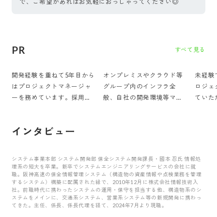
で、ご希望があればお気軽におっしゃってください◎
PR
すべて見る
開発経験を重ねて5年目から
オンプレミスやクラウド等
未経験
はプロジェクトマネージャ
グループ内のインフラ全
ロジェ
ーを務めています。採用面
般、自社の開発環境等マル
ていた
接、後輩の育成等、幅広い
チに担当しています。やり
意味で
経験をさせていただいてい
たいことができて楽しいで
動ける
インタビュー
ます。
す。
す。
システム事業本部 システム開発部 保全システム開発課長・國本 忍氏 情報処
理系の短大を卒業。新卒でシステムエンジニアリングサービスの会社に就
職。阪神高速の保全情報管理システム（構造物の資産情報や点検業務を管理
するシステム）構築に配属された縁で、2010年12月に株式会社情報技術入
社。前職時代に携わったシステムの運用・保守を担当する他、構造物系のシ
ステムをメインに、交通系システム、営業系システム等の新規開発に携わっ
てきた。主任、係長、係長代理を経て、2024年7月より現職。