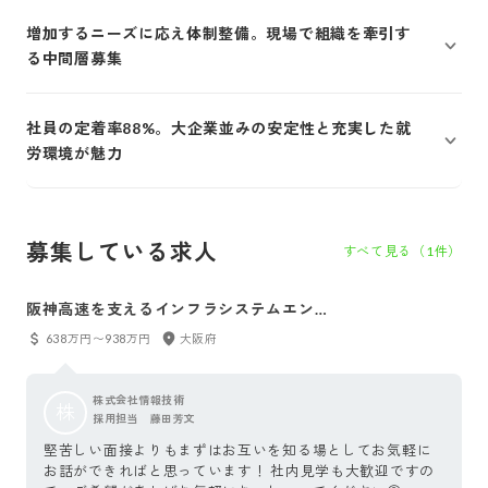
増加するニーズに応え体制整備。現場で組織を牽引す
る中間層募集
社員の定着率88%。大企業並みの安定性と充実した就
労環境が魅力
募集している求人
すべて見る（
1
件）
阪神高速を支えるインフラシステムエンジ
ニア（PM候補採用）
638万円〜938万円
大阪府
株式会社情報技術
株
採用担当 藤田芳文
堅苦しい面接よりもまずはお互いを知る場としてお気軽に
お話ができればと思っています！ 社内見学も大歓迎ですの