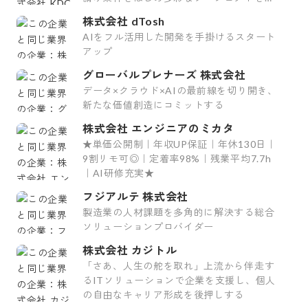
掛けています。
株式会社 dTosh
AIをフル活用した開発を手掛けるスタート
アップ
グローバルプレナーズ 株式会社
データ×クラウド×AIの最前線を切り開き、
新たな価値創造にコミットする
株式会社 エンジニアのミカタ
★単価公開制｜年収UP保証｜年休130日｜
9割リモ可◎｜定着率98%｜残業平均7.7h
｜AI研修充実★
フジアルテ 株式会社
製造業の人材課題を多角的に解決する総合
ソリューションプロバイダー
株式会社 カジトル
「さあ、人生の舵を取れ」上流から伴走す
るITソリューションで企業を支援し、個人
の自由なキャリア形成を後押しする