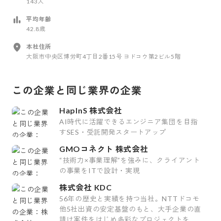
143人
平均年齢
42.8歳
本社住所
大阪市中央区博労町4丁目2番15号 ヨドコウ第2ビル5階
この企業と同じ業界の企業
HapInS 株式会社
AI時代に活躍できるエンジニア集団を目指
すSES・受託開発スタートアップ
GMOコネクト 株式会社
“技術力×事業理解”を強みに、クライアント
の事業をITで設計・実現
株式会社 KDC
56年の歴史と実績を持つ当社。NTTドコモ
他5社出資の安定基盤のもと、大手企業の直
請け案件をはじめ多彩なプロジェクトを手