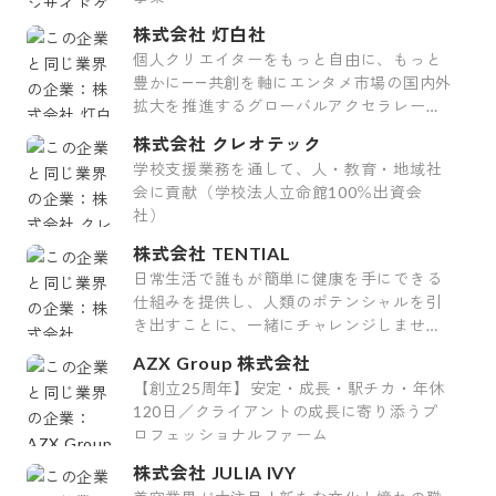
株式会社 灯白社
個人クリエイターをもっと自由に、もっと
豊かに――共創を軸にエンタメ市場の国内外
拡大を推進するグローバルアクセラレータ
ー
株式会社 クレオテック
学校支援業務を通して、人・教育・地域社
会に貢献（学校法人立命館100％出資会
社）
株式会社 TENTIAL
日常生活で誰もが簡単に健康を手にできる
仕組みを提供し、人類のポテンシャルを引
き出すことに、一緒にチャレンジしません
か？
AZX Group 株式会社
【創立25周年】安定・成長・駅チカ・年休
120日／クライアントの成長に寄り添うプ
ロフェッショナルファーム
株式会社 JULIA IVY