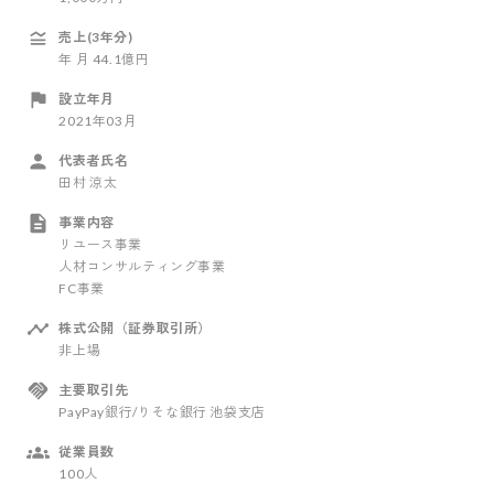
売上(3年分)
年
月
44.1億円
設立年月
2021年03月
代表者氏名
田村 涼太
事業内容
リユース事業
人材コンサルティング事業
FC事業
株式公開（証券取引所）
非上場
主要取引先
PayPay銀行/りそな銀行 池袋支店
従業員数
100人