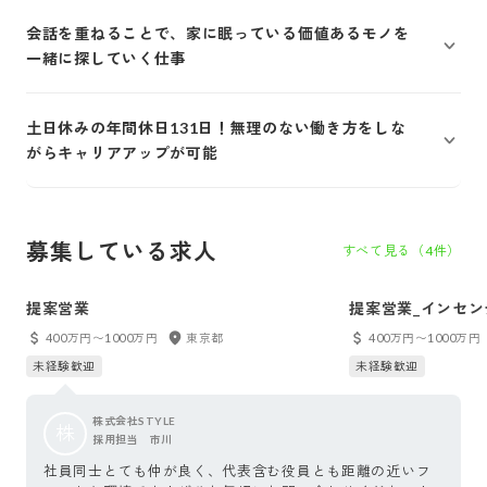
会話を重ねることで、家に眠っている価値あるモノを
一緒に探していく仕事
土日休みの年間休日131日！無理のない働き方をしな
がらキャリアアップが可能
募集している求人
すべて見る（
4
件）
提案営業
提案営業_インセン
400万円〜1000万円
東京都
400万円〜1000万円
未経験歓迎
未経験歓迎
株式会社STYLE
株
採用担当 市川
社員同士とても仲が良く、代表含む役員とも距離の近いフ