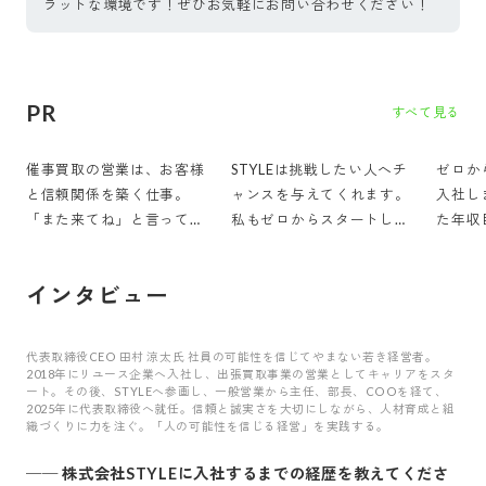
ラットな環境です！ぜひお気軽にお問い合わせください！
PR
すべて見る
催事買取の営業は、お客様
STYLEは挑戦したい人へチ
ゼロか
と信頼関係を築く仕事。
ャンスを与えてくれます。
入社し
「また来てね」と言っても
私もゼロからスタートし、1
た年収
らったり、差し入れを頂い
年で課長へ昇格しました。
に、一
たりすることもあります。
重ねて
インタビュー
代表取締役CEO 田村 涼太氏 社員の可能性を信じてやまない若き経営者。
2018年にリユース企業へ入社し、出張買取事業の営業としてキャリアをスタ
ート。その後、STYLEへ参画し、一般営業から主任、部長、COOを経て、
2025年に代表取締役へ就任。信頼と誠実さを大切にしながら、人材育成と組
織づくりに力を注ぐ。「人の可能性を信じる経営」を実践する。
──
株式会社STYLEに入社するまでの経歴を教えてくださ