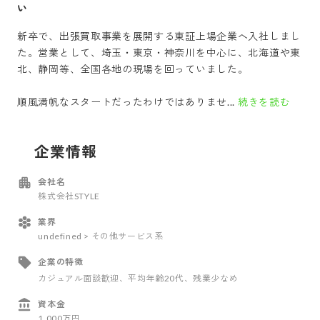
い
新卒で、出張買取事業を展開する東証上場企業へ入社しまし
た。営業として、埼玉・東京・神奈川を中心に、北海道や東
北、静岡等、全国各地の現場を回っていました。
順風満帆なスタートだったわけではありませ...
続きを読む
企業情報
会社名
株式会社STYLE
業界
undefined > その他サービス系
企業の特徴
カジュアル面談歓迎
、平均年齢20代
、残業少なめ
資本金
1,000万円