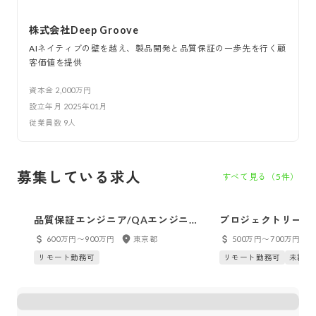
株式会社Deep Groove
AIネイティブの壁を越え、製品開発と品質保証の一歩先を行く顧
客価値を提供
資本金
2,000万円
設立年月
2025年01月
従業員数
9
人
募集している求人
すべて見る（
5
件）
品質保証エンジニア/QAエンジニ
プロジェクトリーダ
ア/QAリーダー/QAマネージャー
ニア
600万円〜900万円
東京都
500万円〜700万円
リモート勤務可
リモート勤務可
未経験