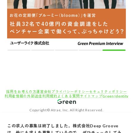
採用をお考えの方
運営会社
プライバシーポリシー
セキュリティポリシー
利用者情報の外部送信
利用規約
よくある質問
サイトマップ
Green Identity
Copyright© Atrae, Inc. All Right Reserved.
転職サイトGreen
エンジニア・技術職（システム/ネットワーク）の求人
この求人の募集は終了しました。
株式会社Deep Groove
【リモート可】QAからエンジニアへのキャリアアップ、ClaudeCodeで実現する自動化エ
は、他にも求人を募集しているので、 ぜひチェックしてみ