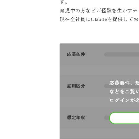
す。

育児中の方などご経験を生かすチャ
現在全社員にClaudeを提供し
応募条件
応募要件、
雇用区分
などをご覧
ログインが
想定年収