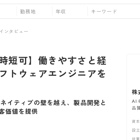
勤務地
年収
インタビュー
時短可】働きやすさと経
フトウェアエンジニアを
株
A
Iネイティブの壁を越え、製品開発と
品
客価値を提供
資
設
従