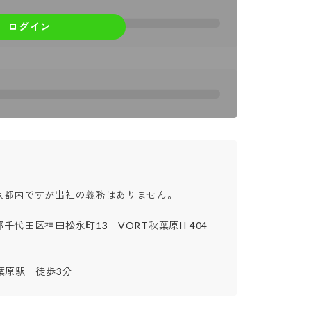
ログイン


都内ですが出社の義務はありません。

代田区神田松永町13　VORT秋葉原II 404

葉原駅　徒歩3分