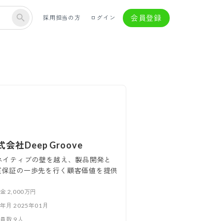
会員登録
採用担当の方
ログイン
式会社Deep Groove
Iネイティブの壁を越え、製品開発と
質保証の一歩先を行く顧客価値を提供
本金
2,000万円
立年月
2025年01月
業員数
9
人