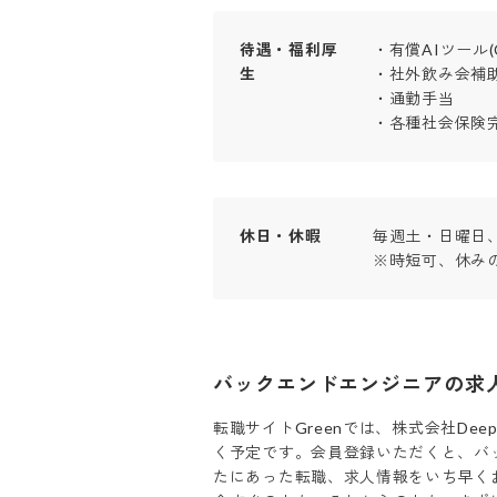
待遇・福利厚
・有償AIツール(Cl
生
・社外飲み会補助
・通勤手当

・各種社会保険
休日・休暇
毎週土・日曜日、
※時短可、休み
バックエンドエンジニア
の求
転職サイトGreenでは、
株式会社Deep 
く予定です。会員登録いただくと、
バ
たにあった転職、求人情報をいち早く