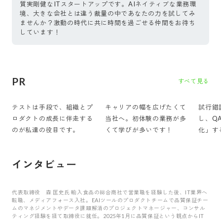
質実剛健なITスタートアップです。AIネイティブな業務環
境、大きな会社とは違う裁量の中であなたの力を試してみ
ませんか？激動の時代に共に時間を過ごせる仲間をお待ち
しています！
PR
すべて見る
テストは手段で、組織とプ
キャリアの幅を広げたくて
試行錯
ロダクトの成長に伴走する
当社へ。初体験の業務が多
し、Q
のが私達の役目です。
くて学びが多いです！
化」す
す。
インタビュー
代表取締役 森 匡史氏 輸入食品の総合商社で営業職を経験した後、IT業界へ
転職、メディアフォース入社。EAIツールのプロダクトチームで品質保証チー
ムのマネジメントやデータ課題解消のプロジェクトマネージャー、コンサル
ティング経験を経て取締役に就任。2025年1月に品質保証という観点からIT