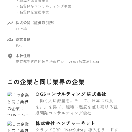
・製品開発支援事業
・品質保証コンサルティング事業
・品質保証支援事業
株式公開（証券取引所）
非上場
従業員数
9人
本社住所
東京都千代田区神田松永町13 VORT秋葉原Ⅱ 404
この企業と同じ業界の企業
OGSコンサルティング 株式会社
「働く人に熱量を。そして、日本に成長
を。」を掲げ、組織に温度を点し続ける組
織開発コンサルティング会社
株式会社 ベンチャーネット
クラウドERP『NetSuite』導入をリードす