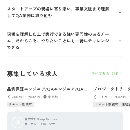
スタートアップの現場に寄り添い、事業文脈まで理解
してQA業務に取り組む
現場を理解した上で実行できる強い専門性のあるチー
ム、だからこそ、やりたいことにも一緒にチャレンジ
できる
募集している求人
すべて見る（
5
件）
品質保証エンジニア/QAエンジニア/QAリ
プロジェクトリー
ーダー/QAマネージャー
600万円〜900万円
東京都
500万円〜700万円
リモート勤務可
リモート勤務可
未経
株式会社Deep Groove
株
コーポレート部 今井