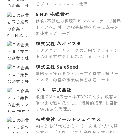
るプロフェッショナル集団
S.H.N 株式会社
飲食×不動産の循環型ビジネスモデルで業界
トップへ。独自の収益基盤を強みに成長を
加速するグループ
株式会社 ネオビスタ
テクノロジーとデータの活用でクライアン
トの企業変革を共に起こしましょう！
株式会社 SaleSeed
戦略から実行までカバーする営業支援サー
ビスで、顧客の事業成長を加速させる！
ソルー 株式会社
最速でMeta広告日本TOP20入り。顧客が
勝つまで戦い尽くし、“爆発的成果”を目指
すWeb広告代理店
株式会社 ワールドフェイマス
AIが進む時代だからこそ、あえて“人”で勝
負する。「人を通じて社会を良くする挑