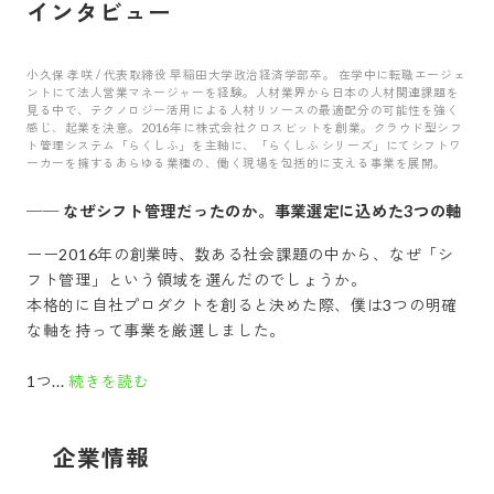
インタビュー
小久保 孝咲 / 代表取締役 早稲田大学政治経済学部卒。 在学中に転職エージェ
ントにて法人営業マネージャーを経験。人材業界から日本の人材関連課題を
見る中で、テクノロジー活用による人材リソースの最適配分の可能性を強く
感じ、起業を決意。2016年に株式会社クロスビットを創業。クラウド型シフ
ト管理システム「らくしふ」を主軸に、「らくしふ シリーズ」にてシフトワ
ーカーを擁するあらゆる業種の、働く現場を包括的に支える事業を展開。
──
なぜシフト管理だったのか。事業選定に込めた3つの軸
ーー2016年の創業時、数ある社会課題の中から、なぜ「シ
フト管理」という領域を選んだのでしょうか。
本格的に自社プロダクトを創ると決めた際、僕は3つの明確
な軸を持って事業を厳選しました。
1つ...
続きを読む
企業情報