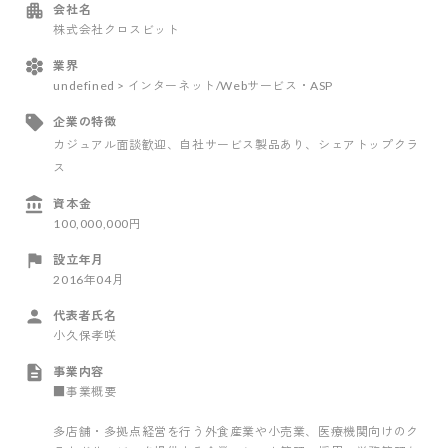
会社名
株式会社クロスビット
業界
undefined > インターネット/Webサービス・ASP
企業の特徴
カジュアル面談歓迎
、自社サービス製品あり
、シェアトップクラ
ス
資本金
100,000,000円
設立年月
2016年04月
代表者氏名
小久保孝咲
事業内容
■事業概要
多店舗・多拠点経営を行う外食産業や小売業、医療機関向けのク