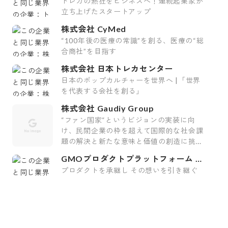
トレカの熱狂をビジネスへ！連続起業家が
立ち上げたスタートアップ
株式会社 CyMed
“100年後の医療の常識”を創る、医療の“総
合商社”を目指す
株式会社 日本トレカセンター
日本のポップカルチャーを世界へ |「世界
を代表する会社を創る」
株式会社 Gaudiy Group
“ファン国家“というビジョンの実装に向
け、民間企業の枠を超えて国際的な社会課
題の解決と新たな意味と価値の創造に挑む
会社です。
GMOプロダクトプラットフォーム 株
式会社
プロダクトを承継し その想いを引き継ぐ