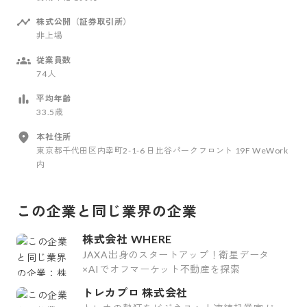
株式公開（証券取引所）
非上場
従業員数
74人
平均年齢
33.5歳
本社住所
東京都千代田区内幸町2-1-6 日比谷パークフロント 19F WeWork
内
この企業と同じ業界の企業
株式会社 WHERE
JAXA出身のスタートアップ！衛星データ
×AIでオフマーケット不動産を探索
トレカプロ 株式会社