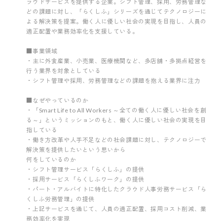
ラウドサービスを提供する企業。シフト管理、採用、労務管理な
どの課題に対し、「らくしふ」シリーズを通じてテクノロジーに
よる解決策を提案。働く人に優しい社会の実現を目指し、人員の
適正配置や業務効率化を支援している。
■事業領域
・主に外食産業、小売業、医療機関など、多店舗・多拠点経営を
行う業界を対象としている
・シフト管理や採用、労務管理などの課題を抱える業界に注力
■なぜやっているのか
・「Smart Life to All Workers ～全ての働く人に優しい社会を創
る～」というミッションのもと、働く人に優しい社会の実現を目
指している
・働き方改革や人手不足などの社会課題に対し、テクノロジーで
解決策を提供したいという思いから
何をしているのか
・シフト管理サービス「らくしふ」の提供
・採用サービス「らくしふワーク」の提供
・パート・アルバイトに特化したクラウド人事労務サービス「ら
くしふ労務管理」の提供
・上記サービスを通じて、人員の適正配置、採用コスト削減、業
務効率化を実現