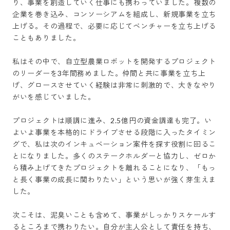
り、事業を創造していく仕事にも携わっていました。複数の
企業を巻き込み、コンソーシアムを組成し、新規事業を立ち
上げる。その過程で、必要に応じてベンチャーを立ち上げる
こともありました。

私はその中で、自立型農業ロボットを開発するプロジェクト
のリーダーを3年間務めました。仲間と共に事業を立ち上
げ、グロースさせていく経験は非常に刺激的で、大きなやり
がいを感じていました。

プロジェクトは順調に進み、2.5億円の資金調達も完了。い
よいよ事業を本格的にドライブさせる段階に入ったタイミン
グで、私は次のインキュベーション案件を探す役割に回るこ
とになりました。多くのステークホルダーと協力し、ゼロか
ら積み上げてきたプロジェクトを離れることになり、「もっ
と長く事業の成長に関わりたい」という思いが強く芽生えま
した。

次こそは、泥臭いことも含めて、事業がしっかりスケールす
るところまで携わりたい。自分が主人公として責任を持ち、