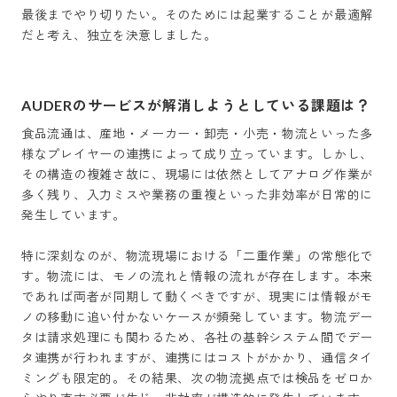
最後までやり切りたい。そのためには起業することが最適解
AUDERのサービスが解消しようとしている課題は？
食品流通は、産地・メーカー・卸売・小売・物流といった多
様なプレイヤーの連携によって成り立っています。しかし、
その構造の複雑さ故に、現場には依然としてアナログ作業が
多く残り、入力ミスや業務の重複といった非効率が日常的に
発生しています。

特に深刻なのが、物流現場における「二重作業」の常態化で
す。物流には、モノの流れと情報の流れが存在します。本来
であれば両者が同期して動くべきですが、現実には情報がモ
ノの移動に追い付かないケースが頻発しています。物流デー
タは請求処理にも関わるため、各社の基幹システム間でデー
タ連携が行われますが、連携にはコストがかかり、通信タイ
ミングも限定的。その結果、次の物流拠点では検品をゼロか