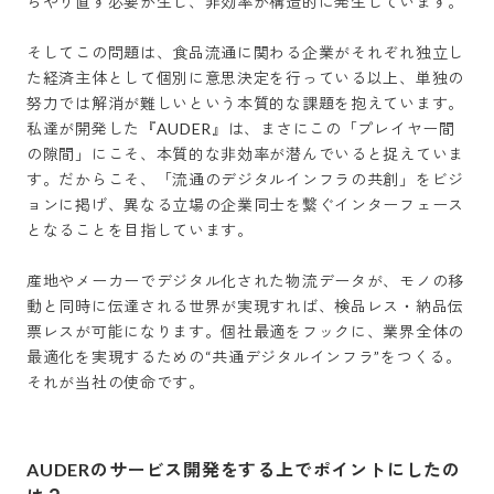
らやり直す必要が生じ、非効率が構造的に発生しています。

そしてこの問題は、食品流通に関わる企業がそれぞれ独立し
た経済主体として個別に意思決定を行っている以上、単独の
努力では解消が難しいという本質的な課題を抱えています。
私達が開発した『AUDER』は、まさにこの「プレイヤー間
の隙間」にこそ、本質的な非効率が潜んでいると捉えていま
す。だからこそ、「流通のデジタルインフラの共創」をビジ
ョンに掲げ、異なる立場の企業同士を繋ぐインターフェース
となることを目指しています。

産地やメーカーでデジタル化された物流データが、モノの移
動と同時に伝達される世界が実現すれば、検品レス・納品伝
票レスが可能になります。個社最適をフックに、業界全体の
最適化を実現するための“共通デジタルインフラ”をつくる。
AUDERのサービス開発をする上でポイントにしたの