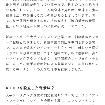
途上国では飢餓が発生している一方で、日本のような飽食社
会も存在します。しかし、人類全体で見れば、地球上の食料
総量は全人口を賄えるだけの量があるとされています。で
は、なぜ飢餓が起きるのか。その答えを「流通構造の最適
化」という視点から探るのが私の研究テーマでした。

新卒で入社した大手シンクタンク企業では、創発戦略センタ
ーに配属となりました。新規事業の創出を専門とする部署
で、これまで数多くのベンチャーを立ち上げ、新しい市場づ
くりや社会改革に貢献してきた組織です。私は農学部出身と
いうバックグラウンドもあり、食料関連のプロジェクトを担
当しました。大手総合商社による農薬メジャーの買収案件に
AUDERを設立した背景は？
大手シンクタンク企業の創発戦略センターでは、クライアン
トワークだけでなく、自分達が主導してコンセプトをつく