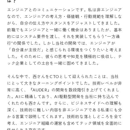
は？
エンジニアとのコミュニケーションです。私は非エンジニア
なので、エンジニアの考え方・価値観・行動規範を理解しな
がら、自分の伝え方やスタンスをアジャストしてきました。
前職でもエンジニアと一緒に働く機会はありましたが、基本
的にはシステム要件を渡し、それを実装してもらう“一方通
行”の関係でした。しかし当社の開発では、エンジニアが
「自分達が主役だ」と感じられる環境をつくりたいと考えま
した。そのために、彼らの思考や知見を積極的に吸収し、テ
ック企業としての土台を一緒に固めてきました。

そんな中で、西さんをCTOとして迎えられたことは、当社
にとって大きなターニングポイントでした。技術レベルが非
常に高く、『AUDER』の開発を数段階引き上げてくれまし
た。AIに精通しており、AI駆動型開発を当社に持ち込んで
くれたのも西さんです。さらに、ビジネスサイドへの理解も
深く、技術的に難しい内容を非エンジニアである私達にも分
かる言葉で説明してくれます。技術的な落としどころを全て
考え、エンジニア組織の運営も含めてテック領域を全面的に