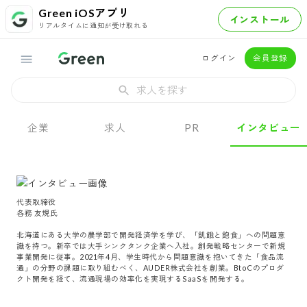
Green iOSアプリ
インストール
リアルタイムに通知が受け取れる
ログイン
会員登録
求人を探す
企業
求人
PR
インタビュー
代表取締役

各務 友規氏

北海道にある大学の農学部で開発経済学を学び、「飢餓と飽食」への問題意
識を持つ。新卒では大手シンクタンク企業へ入社。創発戦略センターで新規
事業開発に従事。2021年4月、学生時代から問題意識を抱いてきた「食品流
通」の分野の課題に取り組むべく、AUDER株式会社を創業。BtoCのプロダ
クト開発を経て、流通現場の効率化を実現するSaaSを開発する。