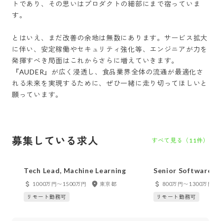
トであり、その思いはプロダクトの細部にまで宿っていま
す。

とはいえ、まだ改善の余地は無数にあります。サービス拡大
に伴い、安定稼働やセキュリティ強化等、エンジニアが力を
発揮すべき局面はこれからさらに増えていきます。
『AUDER』が広く浸透し、食品業界全体の流通が最適化さ
れる未来を実現するために、ぜひ一緒に走り切ってほしいと
募集している求人
すべて見る（
11
件）
Tech Lead, Machine Learning
Senior Software En
Backend
1000万円〜1500万円
東京都
800万円〜1300万円
リモート勤務可
リモート勤務可