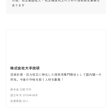
☆他、校正範囲拡大・校正精度向上のための技術研究業務も
あります
株式会社大手技研
流体計測・圧力校正に特化した技術系専門商社として国内随一の
存在。今後の中核を担う人材を募集！
資本金
20百万円
設立年月
1976年04月
従業員数
22
人