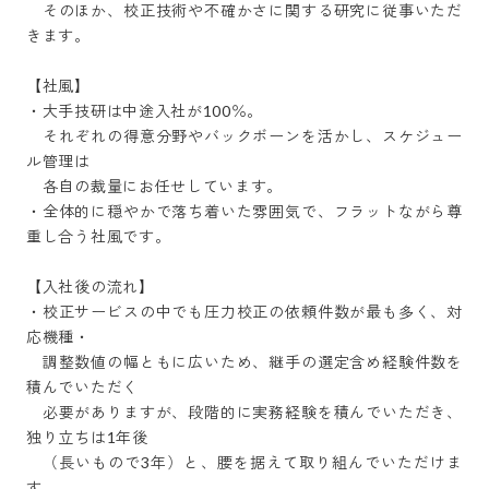
　そのほか、校正技術や不確かさに関する研究に従事いただ
きます。

【社風】

・大手技研は中途入社が100％。

　それぞれの得意分野やバックボーンを活かし、スケジュー
ル管理は

　各自の裁量にお任せしています。

・全体的に穏やかで落ち着いた雰囲気で、フラットながら尊
重し合う社風です。

【入社後の流れ】

・校正サービスの中でも圧力校正の依頼件数が最も多く、対
応機種・

　調整数値の幅ともに広いため、継手の選定含め経験件数を
積んでいただく

　必要がありますが、段階的に実務経験を積んでいただき、
独り立ちは1年後

　（長いもので3年）と、腰を据えて取り組んでいただけま
す。