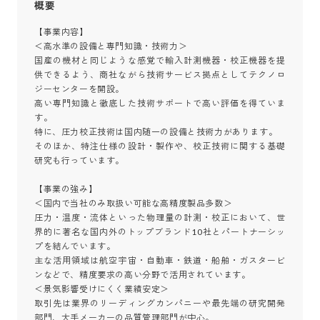
概要
【事業内容】

＜高水準の設備と専門知識・技術力＞

国産の機材と同じような感覚で輸入計測機器・校正機器を提
供できるよう、商社ながら技術サービス拠点としてテクノロ
ジーセンターを開設。

高い専門知識と徹底した技術サポートで高い評価を得ていま
す。

特に、圧力校正技術は国内随一の設備と技術力があります。

そのほか、特注仕様の設計・製作や、校正技術に関する基礎
研究も行っています。

【事業の強み】

＜国内で当社のみ取扱い可能な高精度製品多数＞

圧力・温度・流体といった物理量の計測・校正において、世
界的に著名な国内外のトップブランド10社とパートナーシッ
プを結んでいます。

主な活用領域は航空宇宙・自動車・鉄道・船舶・ガスタービ
ンなどで、精度要求の高い分野で活用されています。

＜景気影響受けにくく業績安定＞

取引先は業界のリーディングカンパニーや最先端の研究開発
部門、大手メーカーの品質管理部門が中心。
