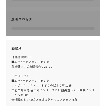
選考プロセス
勤務地
【勤務地詳細】

■本社 / テクノロジーセンタ－

茨城県つくば市観音台1-25-12

 【アクセス】

■本社 / テクノロジーセンタ－

つくばエクスプレス　みどりの駅より車12分

常磐自動車道 谷田部インターまたは圏央道つくば中央インタ
ーから車10分

☆近隣ICより10分と高速道路からのアクセス抜群