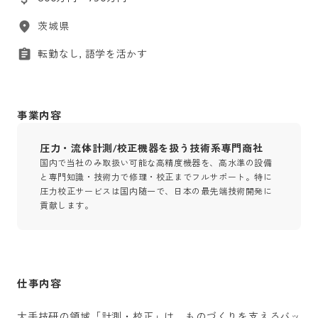
茨城県
転勤なし, 語学を活かす
事業内容
圧力・流体計測/校正機器を扱う技術系専門商社
国内で当社のみ取扱い可能な高精度機器を、高水準の設備
と専門知識・技術力で修理・校正までフルサポート。特に
圧力校正サービスは国内随一で、日本の最先端技術開発に
貢献します。
仕事内容
大手技研の領域「計測・校正」は、ものづくりを支えるバッ