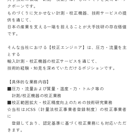
クボーンです。

ものづくりに欠かせない計測・校正機器、技術サービスの提
供を通じて、

日本の産業を支える一端を担えることが大手技研の存在価値
です。

そんな当社における【校正エンジニア】は、圧力・流量を主
とする

輸入計測・校正機器の校正サービスを通じて、

技術的経験・知見を深めていただけるポジションです。

【具体的な業務内容】

■圧力・流量および質量・温度・力・トルク等の

　計測/校正機器の校正業務

■校正範囲拡大・校正精度向上のための技術研究業務

☆当社はJCSS（計量法校正事業者登録制度）の校正事業者
に

　登録しており、認定基準に基づく校正業務にも対応いただ
きます。
