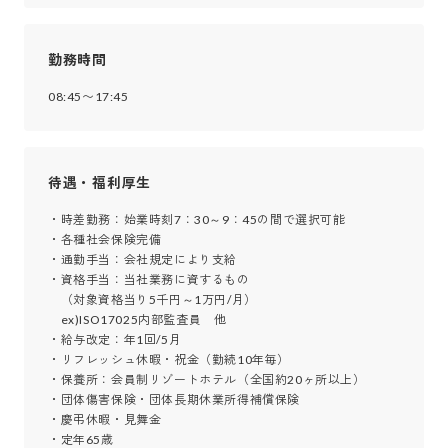
勤務時間
08:45〜17:45
待遇・福利厚生
・時差勤務：始業時刻7：30～9：45の間で選択可能

・各種社会保険完備

・通勤手当：会社規定により支給

・資格手当：当社業務に資するもの

　（対象資格当り5千円～1万円/月）

　ex)ISO17025内部監査員　他

・給与改定：年1回/5月

・リフレッシュ休暇・祝金（勤続10年毎）

・保養所：会員制リゾートホテル（全国約20ヶ所以上）

・団体傷害保険・団体長期休業所得補償保険

・慶弔休暇・見舞金

・定年65歳
