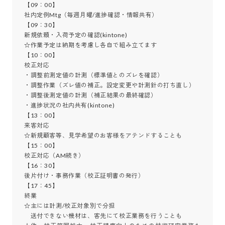
【09：00】

社内定例Mtg（毎週月曜/進捗確認・情報共有）

【09：30】

新規依頼・入荷予定の確認(kintone)

☆作業予定は納期を考慮し各自で組み立てます

【10：00】

校正対応

・調整前測定値の計測（標準値とのズレを確認）

・調整作業（ズレ値の補正。設定変更や計測針の打ち直し）

・調整後測定値の計測（補正結果の最終確認）

・進捗状況の社内共有(kintone)

【13：00】

来客対応

☆新規顧客等、見学希望のお客様をアテンドすることも

【15：00】

校正対応（AM続き）

【16：30】

後片付け・事務作業（校正証明書の発行）

【17：45】

終業

☆主には計測/校正対象別で分担

　送付できない機材は、客先にて校正業務を行うことも
