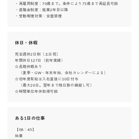
・再雇用制度：70歳まで。条件により75歳まで再延長可能

・退職金制度：就業2年目以降

・受動喫煙対策：全面禁煙
休日・休暇
完全週休2日制（土日祝）

年間休日127日（前年実績）

☆長期休暇あり

　（夏季・GW・年末年始、会社カレンダーによる）

☆初年度有給は入社直後に10日付与

　（最大20日。翌年まで残日数の繰越し可）

☆時間単位年休取得可能
ある1日の仕事
【08：45】

始業
