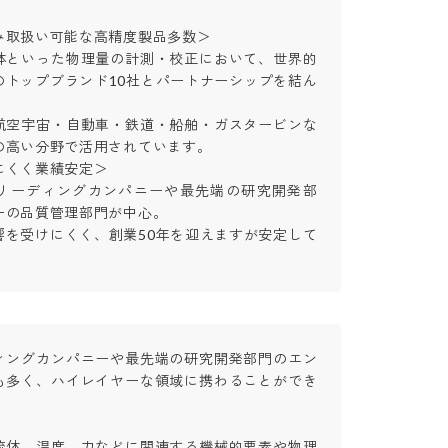
取扱い可能な高精度製品多数＞

体といった物理量の計測・校正において、世界的
のトップブランド10社とパートナーシップを結ん
航空宇宙・自動車・鉄道・船舶・ガスタービンな
高い分野で活用されています。

くく業績安定＞

リーディングカンパニーや最先端の研究開発部
の品質管理部門が中心。

響を受けにくく、創業50年を迎えますが安定して
ィングカンパニーや最先端の研究開発部門のエン
も多く、ハイレイヤーな領域に携わることができ
流体、温度、力などに関連する機械的要素や物理