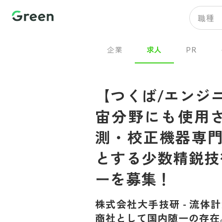
職種
企業
求人
PR
【つくば/エンジ
宙分野にも使用
測・校正機器専門
とする少数精鋭技
ーを募集！
株式会社大手技研
-
流体計
商社として国内随一の存在