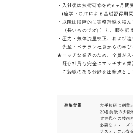
・入社後は技術研修を約6ヶ月間受
　(座学・OJTによる基礎習得期間)
・以降は段階的に実務経験を積んで
　（長いもので3年）と、腰を据え
・圧力・気体流量校正、および流体
　先輩・ベテラン社員からの学びも
★ニッチな業界のため、全員が入社
　既存社員も完全にマッチする業務
　ご経験のある分野を出発点とし
募集背景
大手技研は創業50
20名前後の少数
次世代への技術的
必要なフェーズに
サステナブルな企