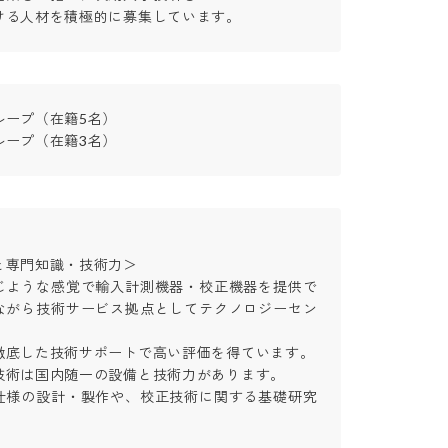
ける人材を積極的に募集しています。
ープ（在籍5名）

ループ（在籍3名）
専門知識・技術力＞

じような感覚で輸入計測機器・校正機器を提供で
ながら技術サービス拠点としてテクノロジーセン
底した技術サポートで高い評価を得ています。

術は国内随一の設備と技術力があります。

仕様の設計・製作や、校正技術に関する基礎研究
