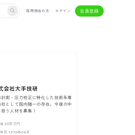
会員登録
採用担当の方
ログイン
式会社大手技研
体計測・圧力校正に特化した技術系専
商社として国内随一の存在。今後の中
を担う人材を募集！
本金
20百万円
立年月
1976年04月