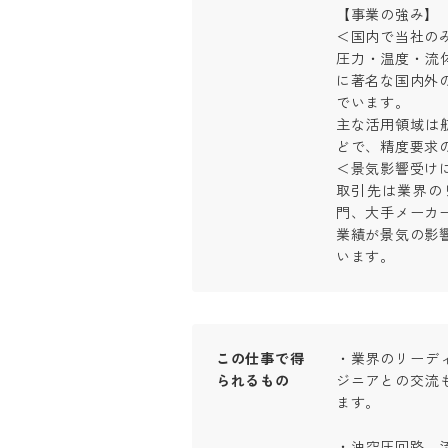
【事業の強み】

＜国内で当社のみ
圧力・温度・流
に著名な国内外
でいます。

主な活用領域は
どで、精度要求の
＜景気影響受けに
取引先は業界の
門、大手メーカー
業績が景気の影
います。
この仕事で得
・業界のリーデ
られるもの
ジニアとの交流
ます。

・油空圧回路、