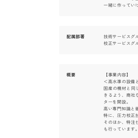
一緒に作ってい
配属部署
技術サービスグル
校正サービスグ
概要
【事業内容】

＜高水準の設備と
国産の機材と同
きるよう、商社
ターを開設。

高い専門知識と徹
特に、圧力校正技
そのほか、特注
も行っています。
