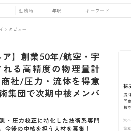
勤務地
年収
インタビュー
ニア】創業50年/航空・宇
される高精度の物理量計
商社/圧力・流体を得意
株
術集団で次期中核メンバ
流
門
核
測・圧力校正に特化した技術系専門
資
。今後の中核を担う人材を募集！
設