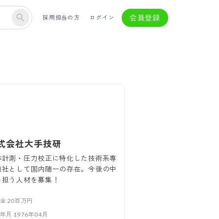
会員登録
採用担当の方
ログイン
式会社大手技研
体計測・圧力校正に特化した技術系専
商社として国内随一の存在。今後の中
を担う人材を募集！
本金
20百万円
立年月
1976年04月