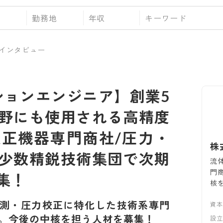
勤務地
年収
インタビュー
ションエンジニア】創業5
分野にも使用される高精度
正機器専門商社/圧力・
株
少数精鋭技術集団で次期
流
門
集！
核
測・圧力校正に特化した技術系専門
資
。今後の中核を担う人材を募集！
設