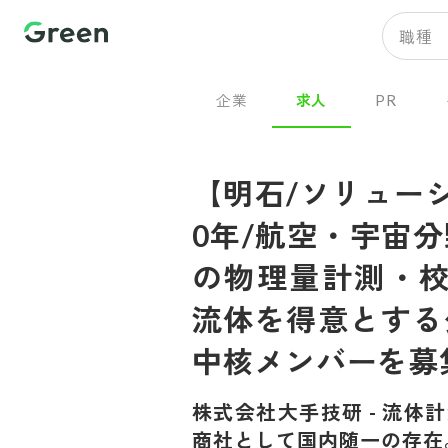
職種
企業
求人
PR
【明石/ソリュー
0年/航空・宇宙
の物理量計測・校
流体を得意とする
中核メンバーを募
株式会社大手技研
-
流体計
商社として国内随一の存在