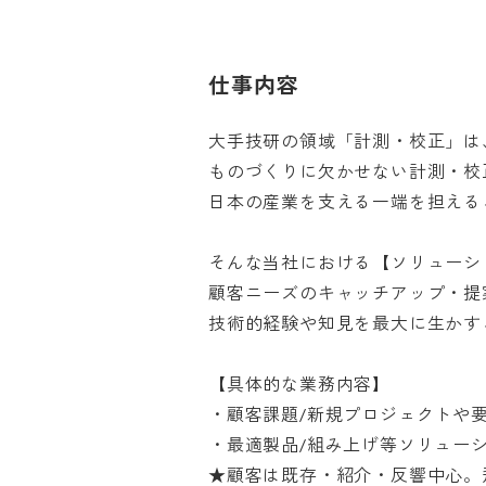
仕事内容
大手技研の領域「計測・校正」は、
ものづくりに欠かせない計測・校正
日本の産業を支える一端を担えるこ
そんな当社における【ソリューショ
顧客ニーズのキャッチアップ・提案
技術的経験や知見を最大に生かすこ
【具体的な業務内容】

・顧客課題/新規プロジェクトや要
・最適製品/組み上げ等ソリューシ
★顧客は既存・紹介・反響中心。飛