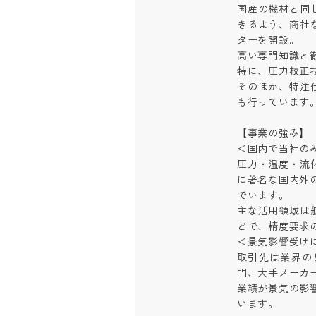
国産の機材と同
きるよう、商社
ターを開設。

高い専門知識と徹
特に、圧力校正技
そのほか、特注
も行っています。

【事業の強み】

＜国内で当社のみ
圧力・温度・流
に著名な国内外
でいます。

主な活用領域は
どで、精度要求の
＜景気影響受けに
取引先は業界の
門、大手メーカー
業績が景気の影
います。