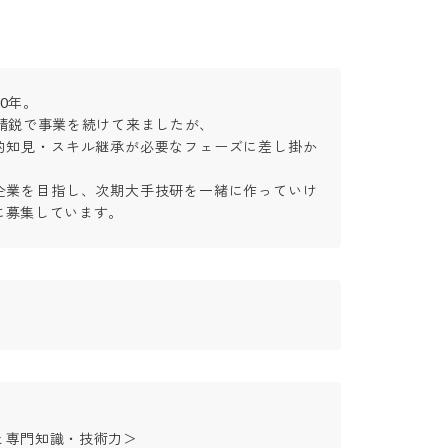
年。

精鋭で事業を続けて来ましたが、

的知見・スキル継承が必要なフェーズに差し掛か
企業を目指し、次期大手技研を一緒に作っていけ
に募集しています。
専門知識・技術力＞
