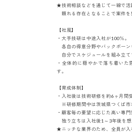
★技術相談などを通じて一線で活躍
　頼れる存在となることで案件を獲
【社風】

・大手技研は中途入社が100％。

　各自の得意分野やバックボーンを
　自分でスケジュールを組み立てて
・全体的に穏やかで落ち着いた
す。

【育成体制】

・入社後は技術研修を約6ヶ月間受
　※研修期間中は茨城県つくば市本
・顧客毎の要望に応じた高い専門知
　独り立ちは入社後1～3年後を想定
★ニッチな業界のため、全員が入