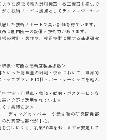
じような感覚で輸入計測機器・校正機器を提供で
ながら技術サービス拠点としてテクノロジーセン
底した技術サポートで高い評価を得ています。

術は国内随一の設備と技術力があります。

仕様の設計・製作や、校正技術に関する基礎研究

取扱い可能な高精度製品多数＞

体といった物理量の計測・校正において、世界的
のトップブランド10社とパートナーシップを結ん
航空宇宙・自動車・鉄道・船舶・ガスタービンな
高い分野で活用されています。

くく業績安定＞

リーディングカンパニーや最先端の研究開発部
の品質管理部門が中心。

響を受けにくく、創業50年を迎えますが安定して