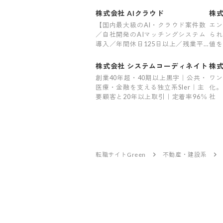
株式会社 AIクラウド
株式
【国内最大級のAI・クラウド案件数
エン
／自社開発のAIマッチングシステム
られ
導入／年間休日125日以上／残業平
値を
均7.8h／充実の福利厚生29制度／平
万超
均案件紹介数61件】
｜裁
株式会社 システムコーディネイト
株式
創業40年超・40期以上黒字｜公共・
ワン
医療・金融を支える独立系SIer｜主
化。
要顧客と20年以上取引｜定着率96％
社
転職サイトGreen
不動産・建設系