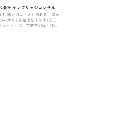
式会社 ケンブリッジコンサルテ
ング
収1000万円以上を目指せる｜還元
83～90%｜前給保証｜年休125日
リモート可◎｜定着率95%｜残業
均6.6h｜希望案件率100%