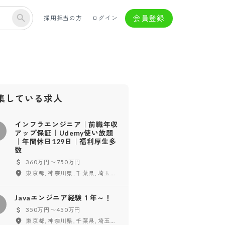
会員登録
採用担当の方
ログイン
集している求人
インフラエンジニア｜前職年収
イ
アップ保証｜Udemy使い放題
｜年間休日129日｜福利厚生多
数
360万円〜750万円
東京都, 神奈川県, 千葉県, 埼玉県, フルリモート
Javaエンジニア経験１年～！
350万円〜450万円
東京都, 神奈川県, 千葉県, 埼玉県, 茨城県