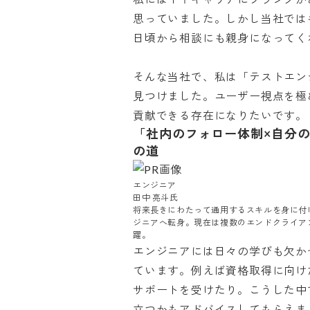
思っていました。しかし当社では
日頃から相談にも親身になってくれる
そんな当社で、私は「テストエン
見つけました。ユーザー視点を極
貢献できる存在になりたいです。
「社内のフォロー体制×自分
の道
エンジニア

田中 亮斗氏

将来長きにわたって通用するスキルを身に付
ジニアへ転身。現在は複数のエンドクライア
躍。
エンジニアには日々の学びも欠か
ています。例えば資格取得に向け
サポートを受けたり。こうした中
立つかもアドバイスしてもらえました