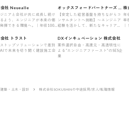
会社 Neuealle
オックスフォードパートナーズ 株
株
式会社
ィ
ジニアと会社が共に成長し続け
【安定した経営基盤を持ちながらコ
年
るよう、エンジニアが本来の価
ンサルタントへ挑戦】〜エンジニア
率
発揮できる環境へ。｜年収1000
経験を活かして、新たなキャリアを
｜
可｜前職給与保証｜最上流案件
切り拓くコンサルティング会社〜
平
量大
会社 トラスト
DXインキュベーション 株式会社
ストップソリューションで差別
案件選択自由・高還元・高透明性に
AIで未来を切り開く建設施工会
よる“エンジニアファースト”のSES企
業
建築・土木・設計
株式会社SOKUSHINの中途採用/求人/転職情報