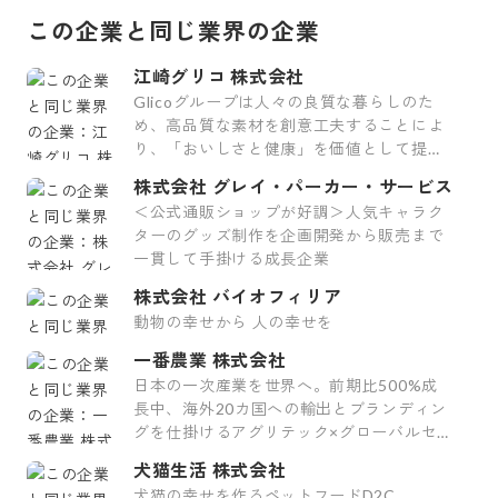
この企業と同じ業界の企業
江崎グリコ 株式会社
Glicoグループは人々の良質な暮らしのた
め、高品質な素材を創意工夫することによ
り、「おいしさと健康」を価値として提供
し続けます。
株式会社 グレイ・パーカー・サービス
＜公式通販ショップが好調＞人気キャラク
ターのグッズ制作を企画開発から販売まで
一貫して手掛ける成長企業
株式会社 バイオフィリア
動物の幸せから 人の幸せを
一番農業 株式会社
日本の一次産業を世界へ。前期比500%成
長中、海外20カ国への輸出とブランディン
グを仕掛けるアグリテック×グローバルセー
ルスのスタートアップ
犬猫生活 株式会社
犬猫の幸せを作るペットフードD2C