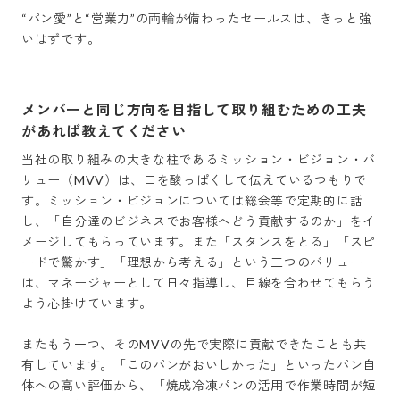
“パン愛”と“営業力”の両輪が備わったセールスは、きっと強
いはずです。
メンバーと同じ方向を目指して取り組むための工夫
があれば教えてください
当社の取り組みの大きな柱であるミッション・ビジョン・バ
リュー（MVV）は、口を酸っぱくして伝えているつもりで
す。ミッション・ビジョンについては総会等で定期的に話
し、「自分達のビジネスでお客様へどう貢献するのか」をイ
メージしてもらっています。また「スタンスをとる」「スピ
ードで驚かす」「理想から考える」という三つのバリュー
は、マネージャーとして日々指導し、目線を合わせてもらう
よう心掛けています。

またもう一つ、そのMVVの先で実際に貢献できたことも共
有しています。「このパンがおいしかった」といったパン自
体への高い評価から、「焼成冷凍パンの活用で作業時間が短