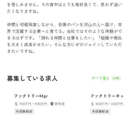
を惜しみません。その背中はとても格好良くて、思わず追い
たくなりますね。

仲間と切磋琢磨しながら、自慢のパンを沢山の人へ届け、世
界で活躍する企業へと育てる。当社ではそのような体験がで
きるはずです。「誇れる仲間と仕事をしたい」「組織や商品
を大きく成長させたい」そんな方にぜひジョインしていただ
きたいですね。
募集している求人
すべて見る（
8
件）
ファクトリーMgr
ファクトリーキャプ
700万円〜900万円
群馬県
400万円〜600万円
未経験歓迎
未経験歓迎