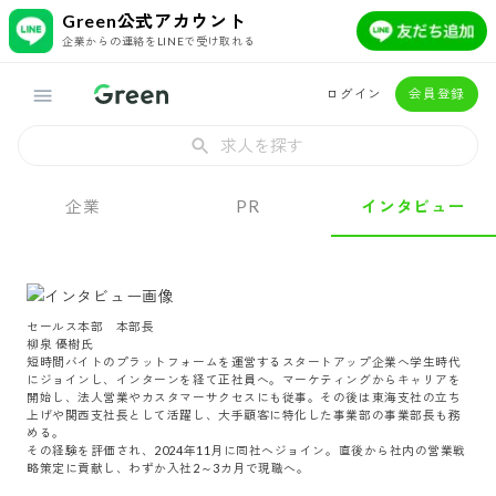
Green公式アカウント
企業からの連絡をLINEで受け取れる
ログイン
会員登録
求人を探す
企業
PR
インタビュー
セールス本部　本部長

柳泉 優樹氏

短時間バイトのプラットフォームを運営するスタートアップ企業へ学生時代
にジョインし、インターンを経て正社員へ。マーケティングからキャリアを
開始し、法人営業やカスタマーサクセスにも従事。その後は東海支社の立ち
上げや関西支社長として活躍し、大手顧客に特化した事業部の事業部長も務
める。

その経験を評価され、2024年11月に同社へジョイン。直後から社内の営業戦
略策定に貢献し、わずか入社2～3カ月で現職へ。