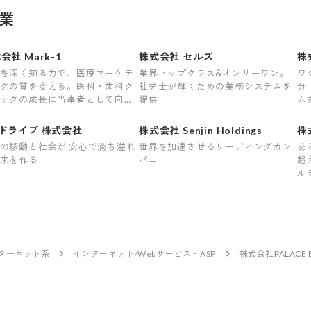
業
会社 Mark-1
株式会社 セルズ
株式
を深く知る力で、医療マーケテ
業界トップクラス&オンリーワン。
ワ
グの質を変える。医科・歯科ク
社労士が輝くための業務システムを
分
ックの成長に当事者として向き
提供
ム
タ
ドライブ 株式会社
株式会社 Senjin Holdings
株
の移動と社会が 安心で満ち溢れ
世界を加速させるリーディングカン
あ
来を作る
パニー
超
ル
ンターネット系
インターネット/Webサービス・ASP
株式会社PALACE