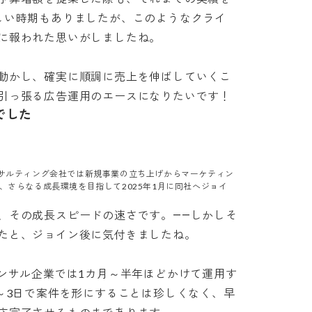
しい時期もありましたが、このようなクライ
報われた思いがしましたね。

動かし、確実に順調に売上を伸ばしていくこ
引っ張る広告運用のエースになりたいです！
でした
ンサルティング会社では新規事業の立ち上げからマーケティン
、さらなる成長環境を目指して2025年1月に同社へジョイ
、その成長スピードの速さです。――しかしそ
と、ジョイン後に気付きましたね。

コンサル企業では1カ月～半年ほどかけて運用す
2～3日で案件を形にすることは珍しくなく、早