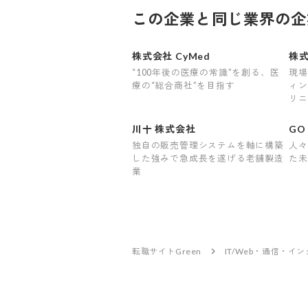
この企業と同じ業界の企
株式会社 CyMed
株式
“100年後の医療の常識”を創る、医
現場
療の“総合商社”を目指す
ィン
リニ
合う
川十 株式会社
GO
独自の販売管理システムを軸に構築
人々
した強みで急成長を遂げる老舗製造
た未
業
転職サイトGreen
IT/Web・通信・イ