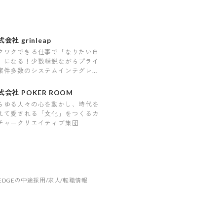
会社 grinleap
クワクできる仕事で「なりたい自
」になる！少数精鋭ながらプライ
案件多数のシステムインテグレー
式会社 POKER ROOM
らゆる人々の心を動かし、時代を
えて愛される「文化」をつくるカ
チャークリエイティブ集団
 EDGEの中途採用/求人/転職情報