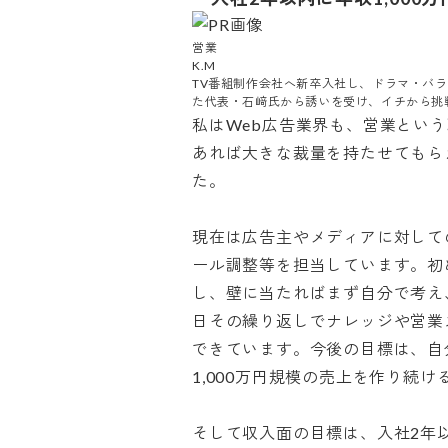
営業

K.M

TV番組制作会社へ新卒入社し、ドラマ・バ
た代表・石﨑氏から誘いを受け、イチから挑戦
私はWeb広告業界も、営業とい
あれば大きな裁量を持たせてもら
た。

現在は広告主やメディアに対して
ール調整等を担当しています。初
し、壁に当たればまず自分で考え
日その繰り返しでナレッジや営業
できています。今後の目標は、自
1,000万円規模の売上を作り続けるこ
そして収入面の目標は、入社2年以