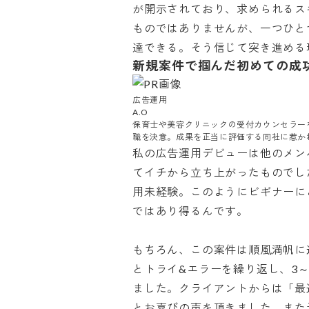
が開示されており、求められるス
ものではありませんが、一つひと
達できる。そう信じて突き進める
新規案件で掴んだ初めての成
広告運用

A.O

保育士や美容クリニックの受付カウンセラー
職を決意。成果を正当に評価する同社に惹かれ
私の広告運用デビューは他のメン
てイチから立ち上がったものでし
用未経験。このようにビギナーに
ではあり得るんです。

もちろん、この案件は順風満帆に
とトライ&エラーを繰り返し、3
ました。クライアントからは「最
とお喜びの声を頂きました。また