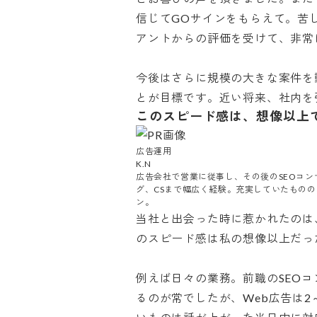
信じてGOサインをもらえて。苦
アントからの評価を受けて、非常に
今後はさらに規模の大きな案件を
とが目標です。近い将来、社内を
このスピード感は、想像以上
広告運用

K.N

広告会社で営業に従事し、その後のSEOコ
グ、CSまで幅広く経験。充実していたものの
ン。
当社と出会った時に惹かれたのは
のスピード感は私の想像以上だった
例えば日々の業務。前職のSEO
るのが常でしたが、Web広告は