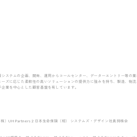
報システムの企画、開発、運用からコールセンター、データーエントリー等の業
ニーズに応じた柔軟性の高いソリューションの提供力に強みを持ち、製造、物流
手企業を中心とした顧客基盤を有しています。
 （株）UH Partners 2 日本生命保険（相） システムズ・デザイン社員持株会