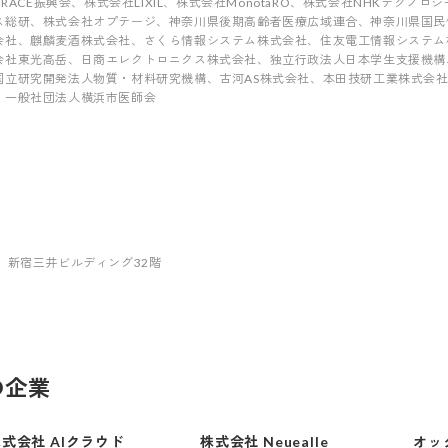
RACE振興会、株式会社LIXIL、株式会社MonotaRO、株式会社NHKテクノ
ス総研、株式会社オプテージ、神奈川県後期高齢者医療広域連合、神奈川県国民
会社、麒麟麦酒株式会社、さくら情報システム株式会社、住友電工情報システム
会社東光高岳、日商エレクトロニクス株式会社、独立行政法人日本学生支援機構
国立研究開発法人物質・材料研究機構、古河AS株式会社、本田技研工業株式会
、一般社団法人横浜市医師会
 新宿三井ビルディング32階
の企業
式会社 AIクラウド
株式会社 Neuealle
オッ