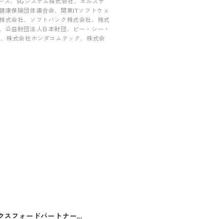
ロジーズ、SGシステム株式会社、エルズサ
健康保険団体連合会、関東ITソフトウェ
株式会社、ソフトバンク株式会社、株式
、公益財団法人日本財団、ピー・シー・
社、株式会社ホンダコムテック、株式会
クスフォードパートナーズ