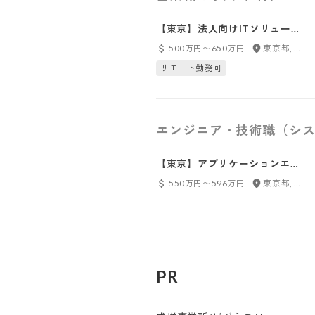
【東京】法人向けITソリューシ
ョン営業
500万円〜650万円
東京都, 埼玉県
リモート勤務可
エンジニア・技術職（シス
【東京】アプリケーションエン
ジニアリーダー候補
550万円〜596万円
東京都, 埼玉県
PR