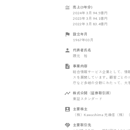
売上(3年分)
2024
年
3
月
94.5億円
2023
年
3
月
94.1億円
2022
年
3
月
83.4億円
設立年月
1967年03月
代表者氏名
隈元 裕
事業内容
総合情報サービス企業として、情
スを展開しています。顧客ごとの
庁など多岐の分野にわたって、大
株式公開（証券取引所）
東証スタンダード
主要株主
（株）Kawashima 光通信（株）
主要取引先