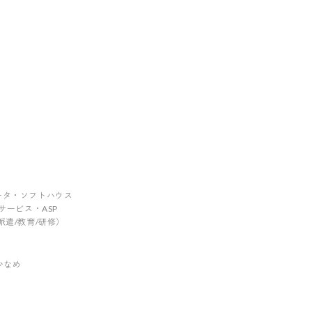
グレータ・ソフトハウス
ebサービス・ASP
/派遣/教育/研修）
少なめ