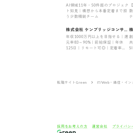
AI領域11年・50件超のプロジェク
【
ト知見｜構想から本番定着まで担
数
う少数精鋭チーム
テ
残
制
株式会社 ケンブリッジコンサル
ティング
年収1000万円以上を目指せる｜還
創
元率83～90%｜前給保証｜年休
125日｜リモート可◎｜定着率
S
95%｜残業平均6.6h｜希望案件率
定
100%
転職サイトGreen
IT/Web・通信・イ
採用をお考えの方
運営会社
プライバシ