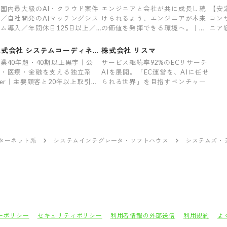
株式
国内最大級のAI・クラウド案件
エンジニアと会社が共に成長し続
【安
／自社開発のAIマッチングシス
けられるよう、エンジニアが本来
コン
ム導入／年間休日125日以上／
の価値を発揮できる環境へ。｜年
ニア
業平均7.8h／充実の福利厚生29
収1000万超可｜前職給与保証｜最
リア
度／平均案件紹介数61件】
上流案件｜裁量大
会社
株式会社 システムコーディネイ
株式会社 リスマ
ト
業40年超・40期以上黒字｜公
サービス継続率92%のECリサーチ
共・医療・金融を支える独立系
AIを展開。「EC運営を、AIに任せ
Ier｜主要顧客と20年以上取引｜
られる世界」を目指すベンチャー
着率96％
ンターネット系
システムインテグレータ・ソフトハウス
システムズ・
ーポリシー
セキュリティポリシー
利用者情報の外部送信
利用規約
よ