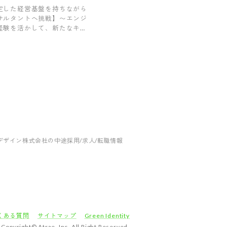
会社
定した経営基盤を持ちながら
サルタントへ挑戦】〜エンジ
経験を活かして、新たなキャ
を切り拓くコンサルティング
〜
デザイン株式会社の中途採用/求人/転職情報
くある質問
サイトマップ
Green Identity
Copyright© Atrae, Inc. All Right Reserved.