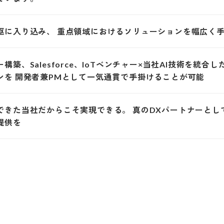
枢に入り込み、 重点領域におけるソリューションを幅広く手
築、Salesforce、IoTベンチャー×当社AI技術を統合し
ンを 開発者兼PMとして一気通貫で手掛けることが可能
できた当社だからこそ実現できる。 真のDXパートナーとし
ス提供を