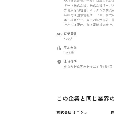
AGS株式会社、一般財団法人BOAT
ポート株式会社、株式会社オージ
ア健康保険組合、キオクシア株式
会社電通国際情報サービス、株式
エー株式会社、富士通株式会社、
社みずほ銀行、横河電機株式会社
従業員数
522人
平均年齢
39.4歳
本社住所
東京都新宿区西新宿二丁目1番1号
この企業と同じ業界
株式会社 オコジョ
株