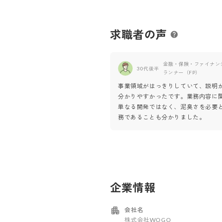
求職者の声
金融・保険・ファイナン
30代後半
ランナー（FP）
事業領域がはっきりしていて、説明
分かりやすかったです。業務内容に
単なる開発ではなく、泥臭さを必要
務であることも分かりました。
企業情報
会社名
株式会社WOGO