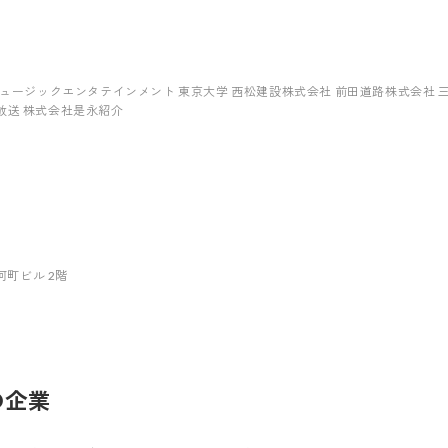
ミュージックエンタテインメント 東京大学 西松建設株式会社 前田道路株式会社
放送 株式会社是永紹介
河町ビル 2階
の企業