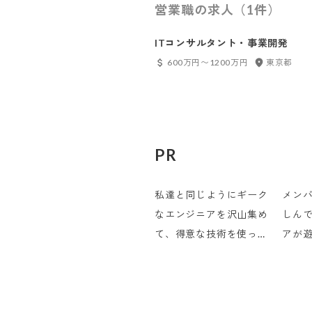
営業職の求人（1件）
ITコンサルタント・事業開発
600万円〜1200万円
東京都
PR
私達と同じようにギーク
メン
なエンジニアを沢山集め
しん
て、得意な技術を使って
アが
遊び心でいろんなことを
をと
やる会社にしていきたい
ャー
ですね。