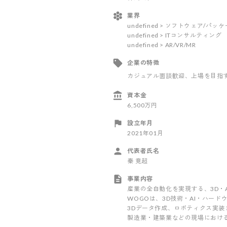
業界
undefined > ソフトウェア/パ
undefined > ITコンサルティング
undefined > AR/VR/MR
企業の特徴
カジュアル面談歓迎
、上場を目指
資本金
6,500万円
設立年月
2021年01月
代表者氏名
秦 竟超
事業内容
産業の全自動化を実現する、3D・
WOGOは、3D技術・AI・ハー
3Dデータ作成、ロボティクス実
製造業・建築業などの現場におけ