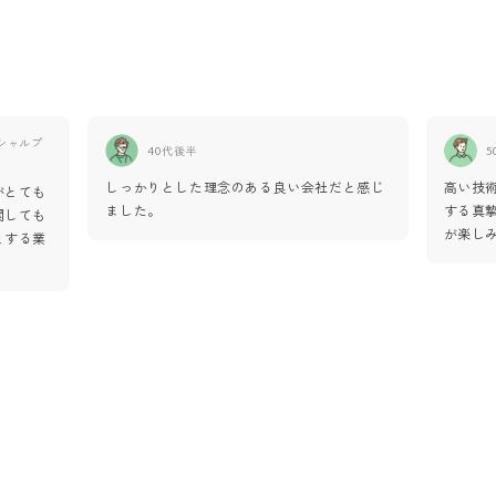
シャルプ
40代後半
5
しっかりとした理念のある良い会社だと感じ
高い技
がとても
ました。
する真
関しても
が楽し
とする業