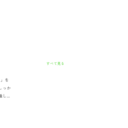
すべて見る
愛」を
しっか
識して
でいく
スタイ