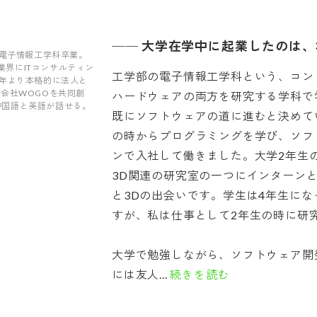
──
大学在学中に起業したのは、
部電子情報工学科卒業。
業界にITコンサルティン
工学部の電子情報工学科という、コン
0年より本格的に法人と
式会社WOGOを共同創
ハードウェアの両方を研究する学科で
中国語と英語が話せる。
既にソフトウェアの道に進むと決めて
の時からプログラミングを学び、ソフ
ンで入社して働きました。大学2年生
3D関連の研究室の一つにインターン
と3Dの出会いです。学生は4年生に
すが、私は仕事として2年生の時に研
大学で勉強しながら、ソフトウェア開
には友人...
続きを読む