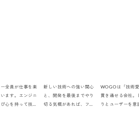
バー全員が仕事を楽
新しい技術への強い関心
WOGOは「技術
でいます。エンジニ
と、開発を最後までやり
貫き通せる会社。
遊び心を持って技術
切る気概があれば、フル
りとユーザーを意
ことん楽しむカルチ
スタックエンジニアとし
UI/UXも作り込ん
の会社です。
て活躍できるスキルを身
のが、WOGOの
に付けられます。
ルです。