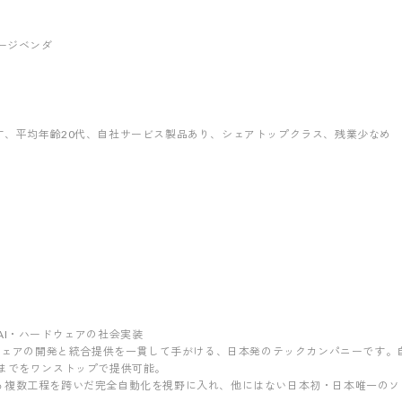
ッケージベンダ
す
、平均年齢20代
、自社サービス製品あり
、シェアトップクラス
、残業少なめ
AI・ハードウェアの社会実装
ドウェアの開発と統合提供を一貫して手がける、日本発のテックカンパニーです。
装までをワンストップで提供可能。
る複数工程を跨いだ完全自動化を視野に入れ、他にはない日本初・日本唯一のソ