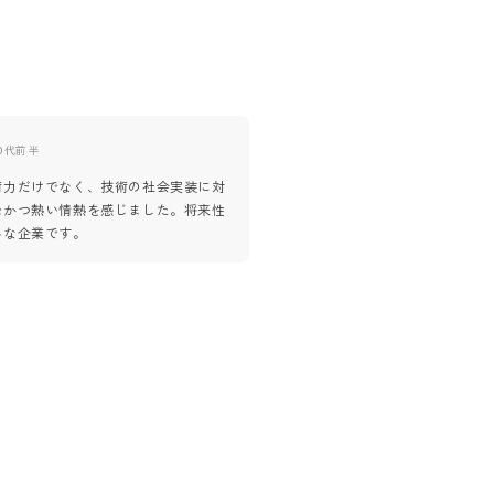
0代前半
40代前半
術力だけでなく、技術の社会実装に対
自走力がかなり高い企業だと感じ
摯かつ熱い情熱を感じました。将来性
表自ら概要をご説明いただき、人
みな企業です。
雰囲気の良さがとても伝わりまし