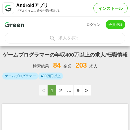
Androidアプリ
インストール
リアルタイムに通知が受け取れる
ログイン
会員登録
求人を探す
ゲームプログラマーの年収400万以上の求人/転職情報
84
203
検索結果
企業
求人
ゲームプログラマー
400万円以上
<
1
2
...
9
>