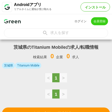
Androidアプリ
インストール
リアルタイムに通知が受け取れる
ログイン
会員登録
求人を探す
茨城県のTitanium Mobileの求人/転職情報
0
0
検索結果
企業
求人
茨城県
Titanium Mobile
<
1
>
<
1
>