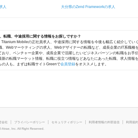
の求人
大分県のZend Frameworkの求人
ileの求人、転職、中途採用に関する情報をお探しですか？
は、Titanium Mobileの正社員求人、中途採用に関する情報を今後も幅広く紹介
職、Webマーケティングの求人、Webデザイナーの転職など、成長企業のIT系職
おり、ベンチャー企業や、成長企業で活躍したいビジネスパーソンの転職をお手伝いをさせ
最新の転職マーケット情報、転職に役立つ情報などあなたにあった転職、求人情報
の人も。まずは転職サイトGreenで
会員登録
をオススメします。
営会社
プライバシーポリシー
セキュリティポリシー
利用者情報の外部送信
利用規
c. All Right Reserved.