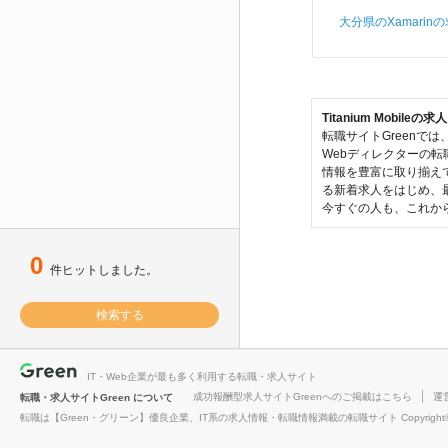
大分県のXamarin
Titanium Mob
転職サイトGreenで
Webディレクターの転
情報を豊富に取り揃えて
る新着求人をはじめ、
今すぐの人も、これから
0
件ヒットしました。
検索する
IT・Web企業が最も多く利用する転職・求人サイト
転職・求
成功報酬型求人サイトGreenへのご掲載はこちら
運
転職・求人サイトGreen について
人サイト
転職は【Green・グリーン】優良企業、IT系の求人情報・転職情報満載の転職サイト Copyright© Atrae, In
Green