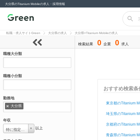
大分県のTitanium Mobileの求人・採用情報
転職サイト
Green（グリー
転職・求人サイトGreen
大分県の求人
大分県×Titanium Mobileの求人
ン）
0
0
検索結果
企業
求人
職種大分類
職種小分類
おすすめ検索条
勤務地
東京都のTitanium M
大分県
埼玉県のTitanium M
年収
京都府のTitanium M
以上
特に指定しない
青森県のTitanium M