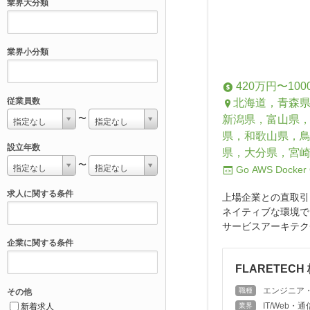
業界大分類
業界小分類
420万円〜100
従業員数
北海道，青森
新潟県，富山県
〜
指定なし
指定なし
県，和歌山県，
設立年数
県，大分県，宮
〜
指定なし
指定なし
Go
AWS
Docker
求人に関する条件
上場企業との直取引
ネイティブな環境で
サービスアーキテクチャ
企業に関する条件
FLARETECH
エンジニア
職種
その他
IT/Web
新着求人
業界