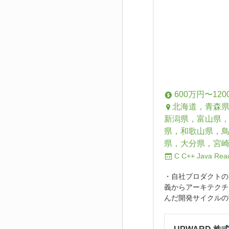
600万円〜120
北海道，青森
新潟県，富山県
県，和歌山県，
県，大分県，宮
C
C++
Java
Rea
・自社プロダクトの
義からアーキテクチャ設
んだ開発サイクルの実