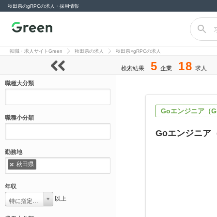
秋田県のgRPCの求人・採用情報
転職サイト
Green（グリー
転職・求人サイトGreen
秋田県の求人
秋田県×gRPCの求人
ン）
5
18
検索結果
企業
求人
職種大分類
Goエンジニア（Go
職種小分類
Goエンジニア
勤務地
秋田県
年収
以上
特に指定しない