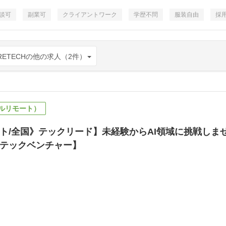
談可
副業可
クライアントワーク
学歴不問
服装自由
採
RETECHの他の求人（2件）
ルリモート）
ト/全国》テックリード】未経験からAI領域に挑戦しませ
Iテックベンチャー】