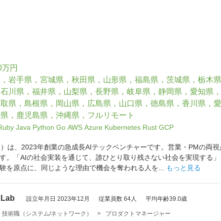
0万円
県，岩手県，宮城県，秋田県，山形県，福島県，茨城県，栃木
，石川県，福井県，山梨県，長野県，岐阜県，静岡県，愛知県
鳥取県，島根県，岡山県，広島県，山口県，徳島県，香川県，
崎県，鹿児島県，沖縄県，フルリモート
Ruby
Java
Python
Go
AWS
Azure
Kubernetes
Rust
GCP
クラボ）は、2023年創業の急成長AIテックベンチャーです。営業・PM
す。「AIの社会実装を通じて、誰ひとり取り残さない社会を実現する」
験を原点に、同じような理由で機会を奪われる人を...
もっと見る
Lab
設立年月日 2023年12月
従業員数 64人
平均年齢39.0歳
・技術職（システム/ネットワーク）
>
プロダクトマネージャー