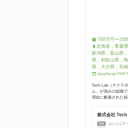
700万円〜150
北海道，青森
新潟県，富山県
県，和歌山県，
県，大分県，宮
JavaScript
PHP
Tech Lab（テ
ム」が強みの組織で
理由に解雇された経
株式会社 Tech 
エンジニア
職種