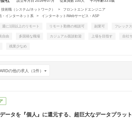
式会社
設立年月日 2016年07月
従業員数 100人
平均年齢33.0歳
・技術職（システム/ネットワーク）
>
フロントエンドエンジニア
・通信・インターネット系
>
インターネット/Webサービス・ASP
週に1回以上のリモート
リモート勤務の相談可
副業可
フレック
装自由
多国籍な職場
カジュアル面談歓迎
上場を目指す
自社
残業少なめ
ARDの他の求人（1件）
ア
データを『個人』に還元する、超巨大なデータプラッ