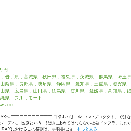
0万円
県，岩手県，宮城県，秋田県，福島県，茨城県，群馬県，埼玉
，山梨県，長野県，岐阜県，静岡県，愛知県，三重県，滋賀県
岡山県，広島県，山口県，徳島県，香川県，愛媛県，高知県，
沖縄県，フルリモート
WS
DDD
URAXへ ￣￣￣￣￣￣￣￣￣￣ 目指すのは「今、いいプロダクト」では
ジニアへ。 医療という「絶対に止めてはならない社会インフラ」にお
URA Xにおけるこの役割は、手順書に沿...
もっと見る