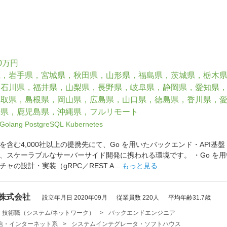
0万円
県，岩手県，宮城県，秋田県，山形県，福島県，茨城県，栃木
，石川県，福井県，山梨県，長野県，岐阜県，静岡県，愛知県
鳥取県，島根県，岡山県，広島県，山口県，徳島県，香川県，
崎県，鹿児島県，沖縄県，フルリモート
Golang
PostgreSQL
Kubernetes
を含む4,000社以上の提携先にて、Go を用いたバックエンド・API
、スケーラブルなサーバーサイド開発に携われる環境です。 ・Go を用い
の設計・実装（gRPC／REST A...
もっと見る
 株式会社
設立年月日 2020年09月
従業員数 220人
平均年齢31.7歳
・技術職（システム/ネットワーク）
>
バックエンドエンジニア
・通信・インターネット系
>
システムインテグレータ・ソフトハウス