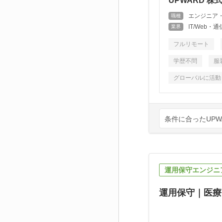
UPWARD 株
エンジニア
職種
IT/Web
業界
フルリモート
学歴不問
服
グローバルに活動
条件に合ったUPW
運用保守エンジニ
運用保守｜医療