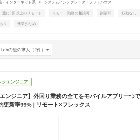
・通信・インターネット系
>
システムインテグレータ・ソフトハウス
週に1回以上のリモート
リモート勤務の相談可
副業可
転勤なし
あり
残業少なめ
 Labの他の求人（2件）
ックエンジニア
エンジニア】外回り業務の全てをモバイルアプリ一つで完結 
約更新率99% | リモート×フレックス