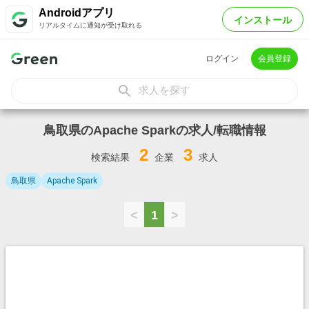
Androidアプリ
インストール
リアルタイムに通知が受け取れる
ログイン
会員登録
求人を探す
鳥取県のApache Sparkの求人/転職情報
2
3
検索結果
企業
求人
鳥取県
Apache Spark
<
1
>