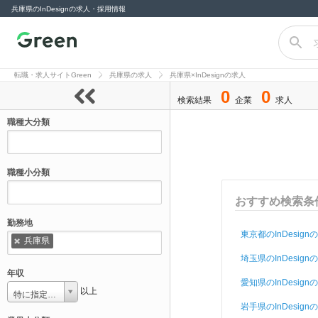
兵庫県のInDesignの求人・採用情報
転職サイト
Green（グリー
転職・求人サイトGreen
兵庫県の求人
兵庫県×InDesignの求人
ン）
0
0
検索結果
企業
求人
職種大分類
職種小分類
おすすめ検索条
勤務地
東京都のInDesign
兵庫県
埼玉県のInDesign
年収
愛知県のInDesign
以上
特に指定しない
岩手県のInDesign