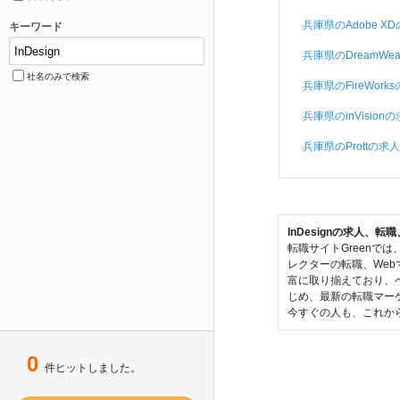
兵庫県のAdobe X
キーワード
兵庫県のDreamWea
社名のみで検索
兵庫県のFireWork
兵庫県のinVision
兵庫県のProttの求人
InDesignの求人
転職サイトGreenで
レクターの転職、Web
富に取り揃えており、ベ
じめ、最新の転職マー
今すぐの人も、これから
0
件ヒットしました。