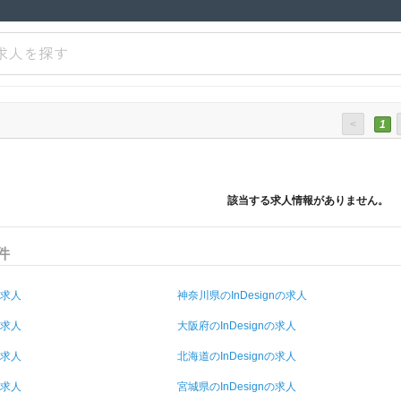
求人を探す
<
1
該当する求人情報がありません。
件
の求人
神奈川県のInDesignの求人
の求人
大阪府のInDesignの求人
の求人
北海道のInDesignの求人
の求人
宮城県のInDesignの求人