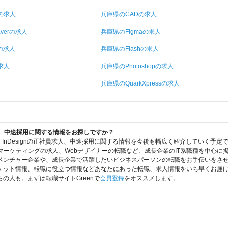
Dの求人
兵庫県のCADの求人
verの求人
兵庫県のFigmaの求人
sの求人
兵庫県のFlashの求人
の求人
兵庫県のPhotoshopの求人
兵庫県のQuarkXpressの求人
、転職、中途採用に関する情報をお探しですか？
は、InDesignの正社員求人、中途採用に関する情報を今後も幅広く紹介していく予
マーケティングの求人、Webデザイナーの転職など、成長企業のIT系職種を中心に
ンチャー企業や、成長企業で活躍したいビジネスパーソンの転職をお手伝いをさせて頂
ケット情報、転職に役立つ情報などあなたにあった転職、求人情報をいち早くお届
の人も。まずは転職サイトGreenで
会員登録
をオススメします。