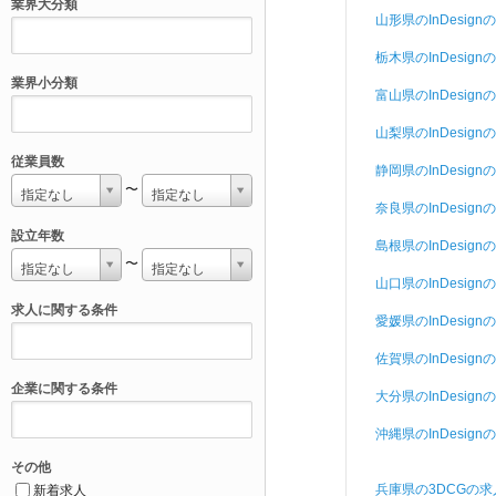
業界大分類
山形県のInDesign
栃木県のInDesign
業界小分類
富山県のInDesign
山梨県のInDesign
従業員数
静岡県のInDesign
〜
指定なし
指定なし
奈良県のInDesign
設立年数
島根県のInDesign
〜
指定なし
指定なし
山口県のInDesign
求人に関する条件
愛媛県のInDesign
佐賀県のInDesign
企業に関する条件
大分県のInDesign
沖縄県のInDesign
その他
兵庫県の3DCGの求
新着求人