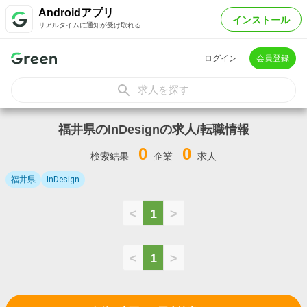
Androidアプリ
インストール
リアルタイムに通知が受け取れる
ログイン
会員登録
求人を探す
福井県のInDesignの求人/転職情報
0
0
検索結果
企業
求人
福井県
InDesign
<
1
>
<
1
>