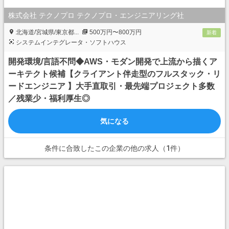
株式会社 テクノプロ テクノプロ・エンジニアリング社
北海道/宮城県/東京都...
500万円〜800万円
新着
システムインテグレータ・ソフトハウス
開発環境/言語不問◆AWS・モダン開発で上流から描くア
ーキテクト候補【クライアント伴走型のフルスタック・リ
ードエンジニア 】大手直取引・最先端プロジェクト多数
／残業少・福利厚生◎
気になる
条件に合致したこの企業の他の求人（1件）