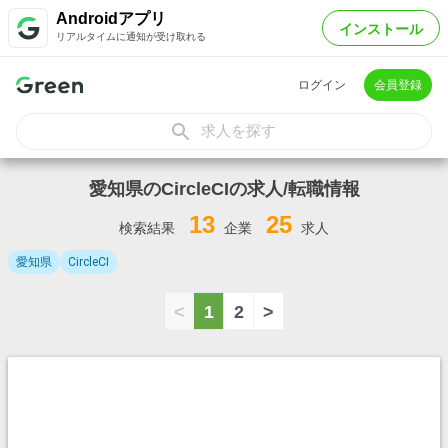
Androidアプリ
インストール
リアルタイムに通知が受け取れる
ログイン
会員登録
求人を探す
愛知県のCircleCIの求人/転職情報
13
25
検索結果
企業
求人
愛知県
CircleCI
<
1
2
>