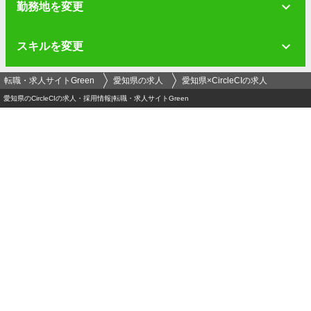
勤務地を変更
スキルを変更
転職・求人サイトGreen
愛知県の求人
愛知県×CircleCIの求人
愛知県のCircleCIの求人・採用情報|転職・求人サイトGreen
ログイン
メールアドレス
必須
パスワード（半角英数字記号8文字以上）
必須
運営会社
-
プライバシーポリシー
-
セキュリティポリシー