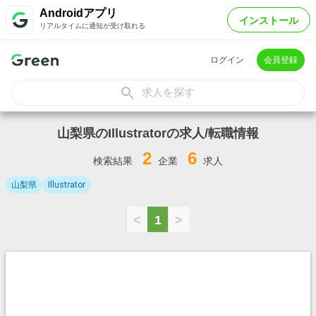
Androidアプリ
インストール
リアルタイムに通知が受け取れる
ログイン
会員登録
求人を探す
山梨県のIllustratorの求人/転職情報
2
6
検索結果
企業
求人
山梨県
Illustrator
<
1
>