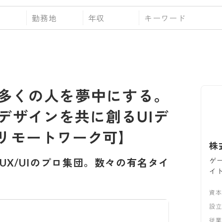
勤務地
年収
が多くの人を夢中にする。
デザインを共に創るUIデ
リモートワーク可】
株式
ゲ
UX/UIのプロ集団。数々の有名タイ
イ
資本
設
従