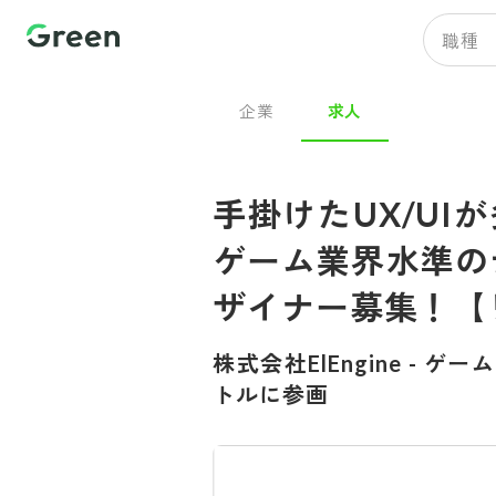
職種
企業
求人
手掛けたUX/UI
ゲーム業界水準の
ザイナー募集！【
株式会社ElEngine
-
ゲーム
トルに参画