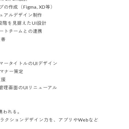
成（Figma, XD等）

アルデザイン制作

実装段階を見据えたUI設計

トチームとの連携



ータイトルのUIデザイン

ナー策定



理画面のUIリニューアル

われる。

ラクションデザイン力を、アプリやWebなど