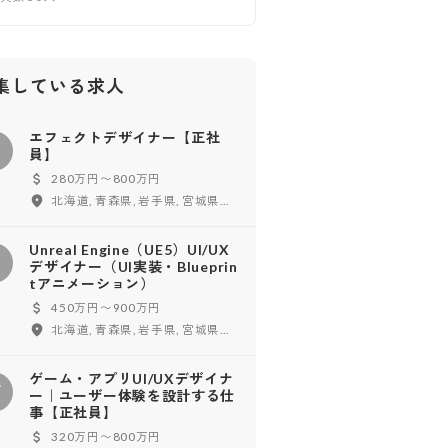
集している求人
エフェクトデザイナー【正社
エ
員】
280万円〜800万円
北海道, 青森県, 岩手県, 宮城県, 秋田県, 山形県, 福島県, 東京都, 神奈川県, 千葉県, 埼玉県, 茨城県, 栃木県, 群馬県, 新潟県, 富山県, 石川県, 福井県, 山梨県, 長野県, 愛知県, 岐阜県, 静岡県, 三重県, 大阪府, 兵庫県, 京都府, 滋賀県, 奈良県, 和歌山県, 鳥取県, 島根県, 岡山県, 広島県, 山口県, 徳島県, 香川県, 愛媛県, 高知県, 福岡県, 佐賀県, 長崎県, 熊本県, 大分県, 宮崎県, 鹿児島県, 沖縄県
Unreal Engine（UE5）UI/UX
デザイナー（UI実装・Blueprin
tアニメーション）
450万円〜900万円
北海道, 青森県, 岩手県, 宮城県, 秋田県, 山形県, 福島県, 東京都, 神奈川県, 千葉県, 埼玉県, 茨城県, 栃木県, 群馬県, 新潟県, 富山県, 石川県, 福井県, 山梨県, 長野県, 愛知県, 岐阜県, 静岡県, 三重県, 大阪府, 兵庫県, 京都府, 滋賀県, 奈良県, 和歌山県, 鳥取県, 島根県, 岡山県, 広島県, 山口県, 徳島県, 香川県, 愛媛県, 高知県, 福岡県, 佐賀県, 長崎県, 熊本県, 大分県, 宮崎県, 鹿児島県, 沖縄県, フルリモート, 海外
ゲーム・アプリUI/UXデザイナ
ゲ
ー｜ユーザー体験を設計する仕
事【正社員】
320万円〜800万円