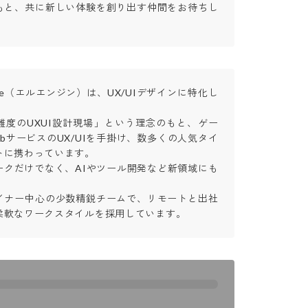
もと、共に新しい体験を創り出す仲間をお待ちし
ine（エルエンジン）は、UX/UIデザインに特化し


難度のUXUI設計現場」という理念のもと、ゲー
bサービスのUX/UIを手掛け、数多くの人気タイ
に携わっています。

ークだけでなく、AIやツール開発など新領域にも
イナー中心の少数精鋭チームで、リモートと出社
柔軟なワークスタイルを採用しています。