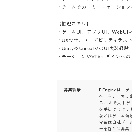
・チームでのコミュニケーションを楽
【歓迎スキル】

・ゲームUI、アプリUI、WebUI
・UX設計、ユーザビリティテストの
・UnityやUnrealでのUI実装経験

・モーションやVFXデザインへの
募集背景
ElEngineは
へ」をテーマに事
これまで大手ゲ
を手掛けてきまし
など非ゲーム領域
今後は自社プロダ
ーを新たに募集しま