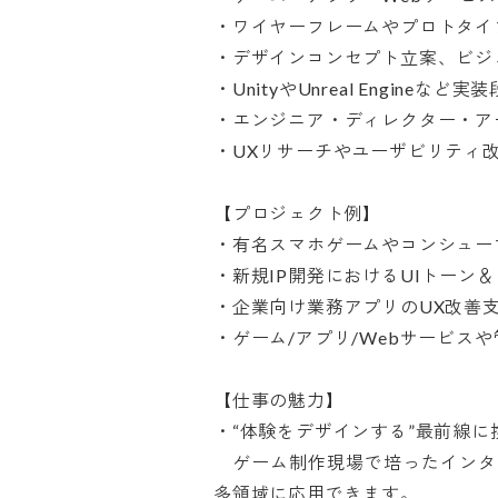
・ワイヤーフレームやプロトタイプの作
・デザインコンセプト立案、ビジュ
・UnityやUnreal Engineなど
・エンジニア・ディレクター・アー
・UXリサーチやユーザビリティ改善
【プロジェクト例】

・有名スマホゲームやコンシューマ
・新規IP開発におけるUIトーン＆マ
・企業向け業務アプリのUX改善支援
・ゲーム/アプリ/Webサービスや管
【仕事の魅力】

・“体験をデザインする”最前線に携
　ゲーム制作現場で培ったインタ
多領域に応用できます。
