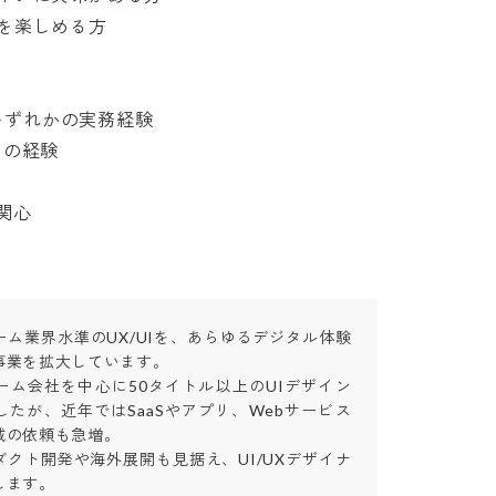
しめる方

いずれかの実務経験

経験

関心
「ゲーム業界水準のUX/UIを、あらゆるデジタル体験
業を拡大しています。

ーム会社を中心に50タイトル以上のUIデザイン
たが、近年ではSaaSやアプリ、Webサービス
の依頼も急増。

クト開発や海外展開も見据え、UI/UXデザイナ
す。
