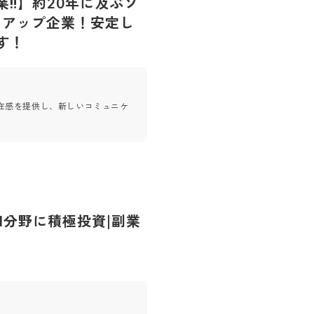
️】約20年に及ぶソ
トアップ企業！安定し
す！
在感を提供し、新しいコミュニケ
I分野に積極投資|副業