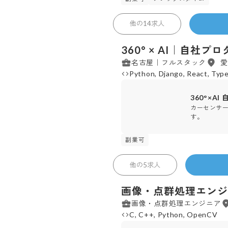
30
人
株式会社 AGENCIA
他の
14
求人
360° × AI｜自
名古屋｜フルスタック
愛
Python, Django, React, Type
360°×A
カーセンサー
す。
副業可
104
人
株式会社 イクシス
他の
5
求人
画像・点群処理エンジニ
画像・点群処理エンジニア
C, C++, Python, OpenCV