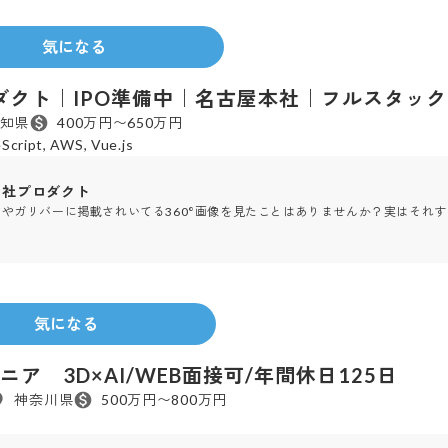
2012年
設立
気になる
社プロダクト｜IPO準備中｜名古屋本社｜フルスタッ
知県
400万円〜650万円
Script, AWS, Vue.js
I 自社プロダクト
やガリバーに掲載されいてる360°画像を見たことはありませんか？実はそれすべてA
1998年
設立
気になる
ア 3D×AI/WEB面接可/年間休日125日
神奈川県
500万円〜800万円