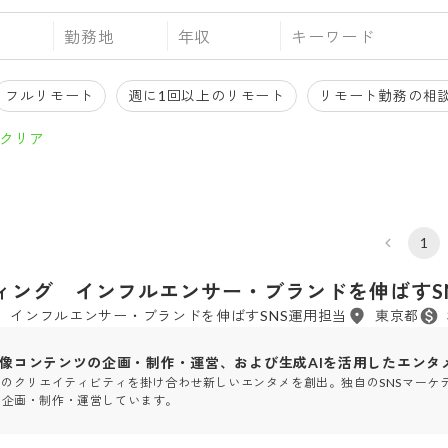
勤務地
年収
フルリモート
週に1回以上のリモート
リモート勤務の相
クリア
4年
設立
1
ケティング インフルエンサー・ブランドを伸ばすS
グ インフルエンサー・ブランドを伸ばすSNS運用担当
東京都
映像コンテンツの企画・制作・運営、および生成AIを活用したエンタ
間のクリエイティビティを掛け合わせ新しいエンタメを創出。独自のSNSマーケ
を企画・制作・運営しています。