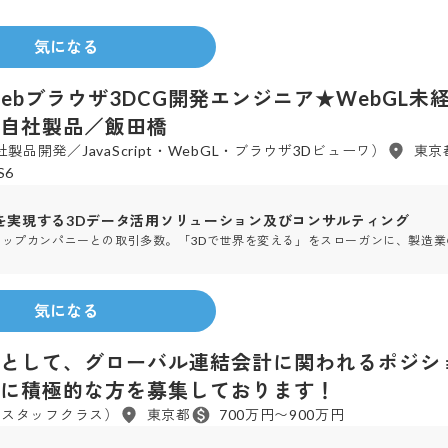
120
人
1997年
設立
会社
気になる
3D】Webブラウザ3DCG開発エンジニア★WebGL
自社製品／飯田橋
製品開発／JavaScript・WebGL・ブラウザ3Dビューワ）
東京
ES6
を実現する3Dデータ活用ソリューション及びコンサルティング
ップカンパニーとの取引多数。「3Dで世界を変える」をスローガンに、製造業
40
人
2006年
設立
気になる
として、グローバル連結会計に関われるポジショ
に積極的な方を募集しております！
アスタッフクラス）
東京都
700万円〜900万円