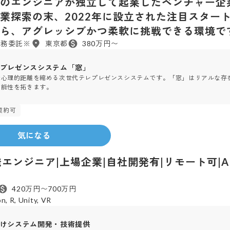
のエンジニアが独立して起業したベンチャー企業‼
業探索の末、2022年に設立された注目スター
ら、アグレッシブかつ柔軟に挑戦できる環境で
業務委託※
東京都
380万円〜
プレゼンスシステム「窓」
で心理的距離を縮める次世代テレプレゼンスシステムです。「窓」はリアルな存
可能性を拓きます。
契約可
6
人
1999年
設立
気になる
エンジニア|上場企業|自社開発有|リモート可|A
420万円〜700万円
n, R, Unity, VR
けシステム開発・技術提供