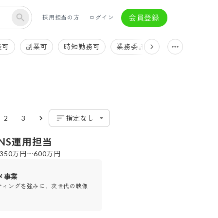
会員登録
採用担当の方
ログイン
談可
副業可
時短勤務可
業務委託契約可
フレック
2
3
指定なし
NS運用担当
350万円〜600万円
メ事業
ティングを強みに、次世代の映像