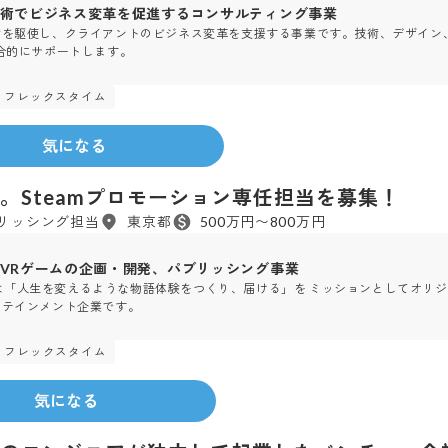
術でビジネス変革を促進するコンサルティング事業
術を駆使し、クライアントのビジネス変革を支援する事業です。技術、デザイン
合的にサポートします。
フレックスタイム
2016年
設立
気になる
。Steamプロモーション専任担当を募集！
ブリッシング担当
東京都
500万円〜800万円
VRゲームの企画・開発、パブリッシング事業
estは「人生を変えるような物語体験をつくり、届ける」を ミッションとしてオリジ
ーテインメント企業です。
フレックスタイム
2022年
設立
気になる