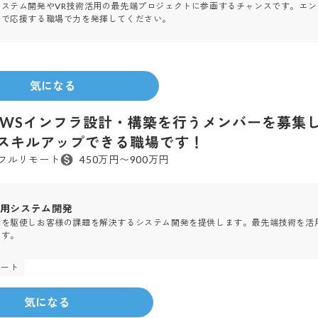
システム開発やVR技術活用の最先端プロジェクトに参画するチャンスです。エ
力で応援する職場で力を発揮してください。
80
人
2006年
設立
気になる
WSインフラ設計・構築を行うメンバーを募集しま
eerとスキルアップできる職場です！
 フルリモート
450万円〜900万円
用システム開発
術を駆使しお客様の課題を解決するシステム開発を提供します。最先端技術を活
ます。
モート
2001年
設立
気になる