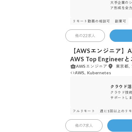
大手企業の
ア形成を全
リモート勤務の相談可
副業可
フォージビジョン 株式会社
他の
22
求人
【AWSエンジニア】A
AWS Top Engin
AWSエンジニア
東京都,
AWS, Kubernetes
クラウド活
クラウド技
サポートし
フルリモート
週に1回以上のリ
30
人
ディプロス 株式会社
他の
7
求人