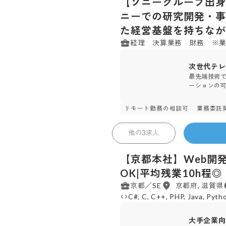
【ソニーグループ出身
ニーでの研究開発・事
た経営基盤を持ちなが
経理 決算業務 財務 ※
次世代テレ
最先端技術
ーションの
リモート勤務の相談可
業務委託
259
株式会社 エスユーエス
他の
3
求人
【京都本社】Web開発
OK|平均残業10h程◎
京都／SE
京都府, 滋賀県
C#, C, C++, PHP, Java, Pytho
大手企業向