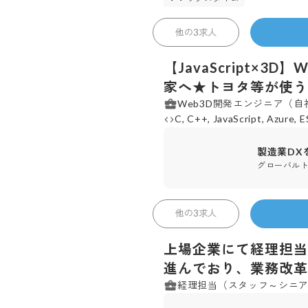
ラティス・テクノロジー 株式
他の
3
求人
【JavaScript×
New
家へ★トヨタ等が使う
Web3D開発エンジニア（自社
C, C++, JavaScript, Azure, 
製造業DX
グローバルト
2
株式会社 モンスターラボ
他の
3
求人
上場企業にて経理担当
New
進んでおり、業務改革
経理担当（スタッフ～シニ