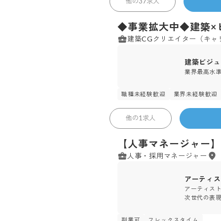
他の
37
求人
◆事業拡大中◆建築×
建築CGクリエイター（キャ
建築ビジュ
業界最高水準
職種未経験歓迎
業界未経験歓迎
72
人
2
バルス 株式会社
他の
1
求人
【人事マネージャー】
人事・採用マネージャー
アーティス
アーティス
次世代の表
副業可
フレックスタイム