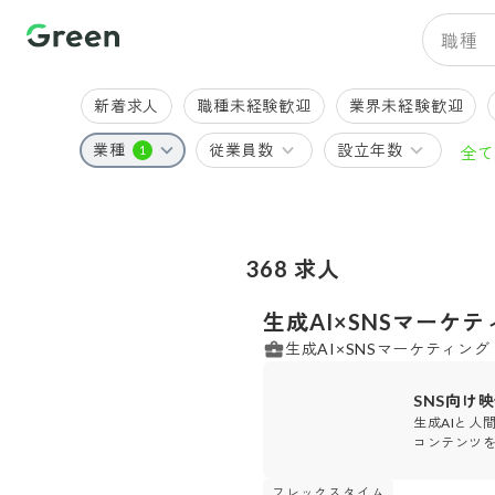
職種
新着求人
職種未経験歓迎
業界未経験歓迎
業種
従業員数
設立年数
1
全て
7
人
201
株式会社 ZIG
368
求人
生成AI×SNSマー
生成AI×SNSマーケティン
SNS向け
生成AIと人
コンテンツ
フレックスタイム