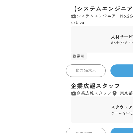
【システムエンジニア
システムエンジニア No.26
Java
人材サービ
66＋(ロク
副業可
株式会社 スクウェア・エニッ
他の
66
求人
企業広報スタッフ
企業広報スタッフ
東京都
スクウェア
ゲームを中
38
スペースラボ 株式会社