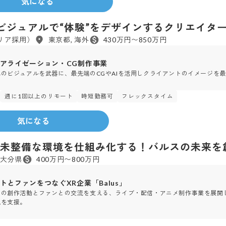
気になる
ビジュアルで“体験”をデザインするクリエイタ
リア採用）
東京都, 海外
430万円〜850万円
アライゼーション・CG制作事業
のビジュアルを武器に、最先端のCGやAIを活用しクライアントのイメージを
週に1回以上のリモート
時短勤務可
フレックスタイム
017年
設立
気になる
未整備な環境を仕組み化する！バルスの未来を
大分県
400万円〜800万円
トとファンをつなぐXR企業「Balus」
トの創作活動とファンとの交流を支える、ライブ・配信・アニメ制作事業を展開し
現を支援。