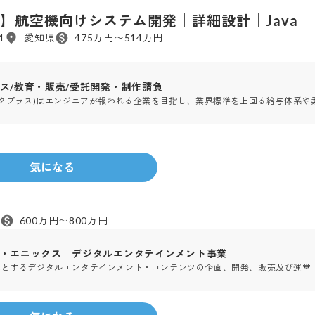
】航空機向けシステム開発│詳細設計│Java
4
愛知県
475万円〜514万円
ス/教育・販売/受託開発・制作請負
ロクプラス)はエンジニアが報われる企業を目指し、業界標準を上回る給与体系
3330
人
2008年
設立
クス
気になる
600万円〜800万円
・エニックス デジタルエンタテインメント事業
心とするデジタルエンタテインメント・コンテンツの企画、開発、販売及び運営
人
2009年
設立