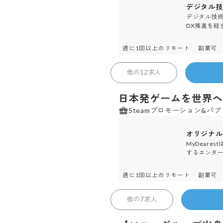
デジタル技
デジタル技
DX推進を総
週に1回以上のリモート
副業可
60
人
MyDearest 株式会社
他の
12
求人
日本発ゲームを世界へ
Steamプロモーション&パ
オリジナル
MyDear
するエンタ
週に1回以上のリモート
副業可
18
人
MUSVI 株式会社
他の
7
求人