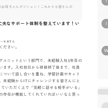
I
さんのお母ちゃんポジション！これからも皆さんの
丈夫なサポート体制を整えています！い
I
 K.Bさん 
さい。

ディングユニットという部門で、未経験入社1年目の
います。入社初日から研修終了後まで、社員
について話し合いを重ね、学習計画やキャリ
。未経験からITにチャレンジする皆さんにと
活躍していただく上で「気軽に話せる相手がいる」
の存在が機能してくれていればいいなと思っ