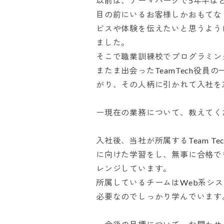
以前は、テーマパークで5年半ほど
目の前にいるお客様しかおもてな
ビスや体験を伝えたいと思うよう
ました。

そこで職業訓練校でプログラミン
またま出会ったTeamTech役
がり、その人柄に引かれて入社を志望
ー現在の業務について、教えてくださ
入社後、当社が所属するTeam T
に向けた学習をし、無事に合格でき
レンジしています。

所属しているチームはWeb系シ
必要なのでしっかり学んでいます。
