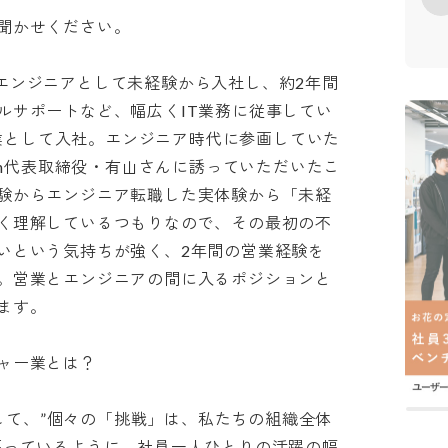
せください。

企業へエンジニアとして未経験から入社し、約2年間
ルサポートなど、幅広くIT業務に従事してい
へ営業として入社。エンジニア時代に参画していた
ech代表取締役・有山さんに誘っていただいたこ
験からエンジニア転職した実体験から「未経
く理解しているつもりなので、その最初の不
いという気持ちが強く、2年間の営業経験を
。営業とエンジニアの間に入るポジションと
。

業とは？

ンとして、”個々の「挑戦」は、私たちの組織全体
謳っているように、社員一人ひとりの活躍の幅