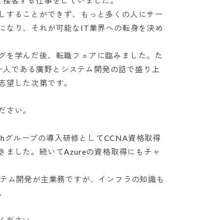
接客する仕事をしていました。

しすることができず、もっと多くの人にサー
になり、それが可能なIT業界への転身を決め
グを学んだ後、転職フェアに臨みました。た
員の一人である廣野とシステム開発の話で盛り上
した次第です。

い。

echグループの導入研修としてCCNA資格取得
ました。続いてAzureの資格取得にもチャ
ステム開発が主業務ですが、インフラの知識も
