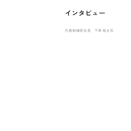
インタビュー
代表取締役社長 下岸 祐太氏