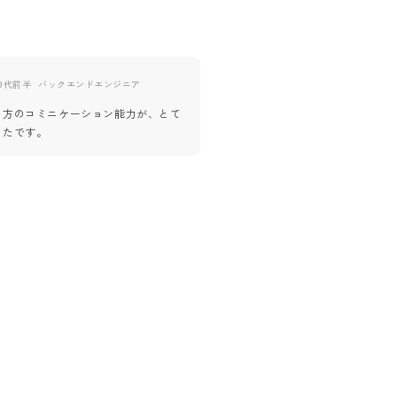
0代前半
バックエンドエンジニア
30代後半
バックエンドエンジ
の方のコミニケーション能力が、とて
業界全体の慣例的な部分に対し裏
ったです。
件先からもらえる単価がオープン
を伸ばす事が念頭に無く、したい
ことが目標に見えた。