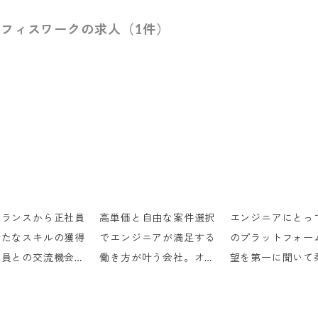
フィスワークの求人（1件）
ーランスから正社員
高単価と自由な案件選択
エンジニアにとっ
新たなスキルの獲得
でエンジニアが満足する
のプラットフォー
社員との交流機会が
働き方が叶う会社。オー
望を第一に聞いて
て楽しいです
ルラウンダーとして若手
対応してくれます
の相談に乗ってあげたい
ビジョンや、やり
です
とが明確にある人