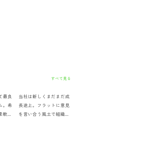
すべて見る
て最良
当社は新しくまだまだ成
ム。希
長途上。フラットに意見
柔軟に
を言い合う風土で組織を
。強い
つくる醍醐味を味わえま
たいこ
す。アクティブな環境に
におす
飛び込みたい方歓迎