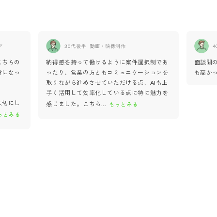
ア
30代後半
動画・映像制作
4
こちらの
納得感を持って働けるように案件選択制であ
面談間
身になっ
ったり、営業の方ともコミュニケーションを
も高か
取りながら進めさせていただける点、AIも上
手く活用して効率化している点に特に魅力を
大切にし
感じました。こちら
...
もっとみる
っとみる