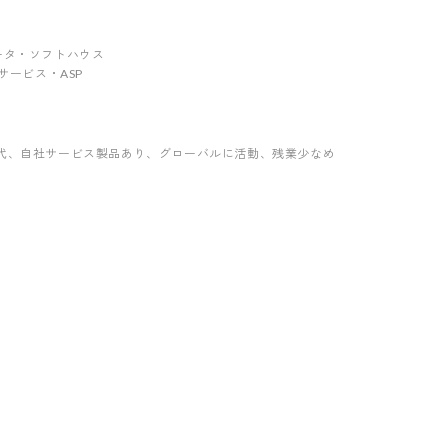
グレータ・ソフトハウス
ebサービス・ASP
代
、自社サービス製品あり
、グローバルに活動
、残業少なめ