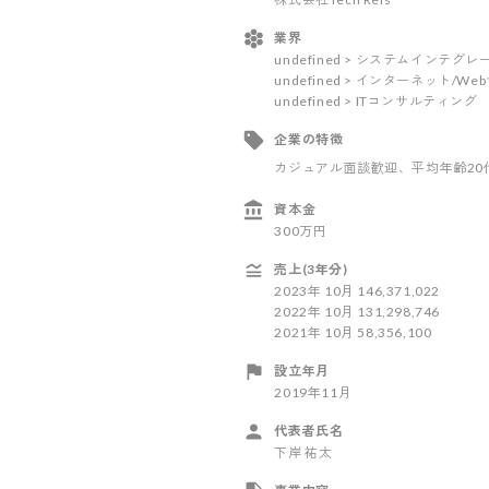
業界
undefined > システムインテ
undefined > インターネット/W
undefined > ITコンサルティング
企業の特徴
カジュアル面談歓迎
、平均年齢20
資本金
300万円
売上(3年分)
2023
年
10
月
146,371,022
2022
年
10
月
131,298,746
2021
年
10
月
58,356,100
設立年月
2019年11月
代表者氏名
下岸 祐太