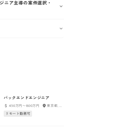
ジニア主導の案件選択・
バックエンドエンジニア
【関東｜経験者歓迎】開発エン
ジニア
450万円〜800万円
東京都, 神奈川県, 千葉県, 埼玉県
450万円〜1000万円
東京都, 神奈川県
リモート勤務可
リモート勤務可