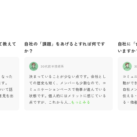
て教えて
自社の「課題」をあげるとすれば何です
自社に「
か？
いますか
30代前半
技術系
3
くなった
決まっていることが少ない点です。会社とし
コミュ
ます。
ての歴史も短く、メンバーも少数なので、コ
動がで
ついて話
ミュニケーションベースで物事が進んでいる
自社メ
意見を出
状態です。個人的にはメリットに感じている
伝える
点ですが、これから人
...
もっとみる
る・他