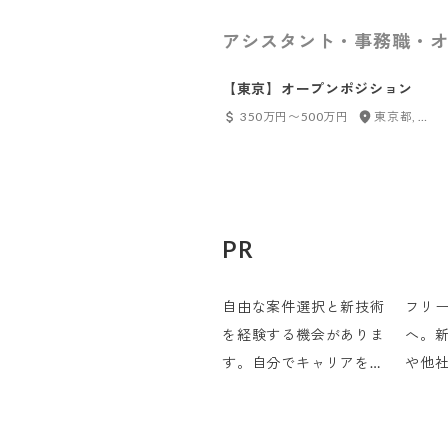
アシスタント・事務職・オ
【東京】オープンポジション
350万円〜500万円
東京都, 神奈川県, 千葉県, 埼玉県
PR
自由な案件選択と新技術
フリ
を経験する機会がありま
へ。
す。自分でキャリアを決
や他
めて伸ばしていきたいタ
増え
イプに魅力的な会社