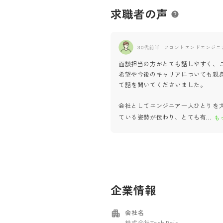
求職者の声
30代前半
フロントエンドエンジニ
面談担当の方がとても話しやすく、
希望や今後のキャリアについても親
て話を聞いてくださいました。
会社としてエンジニア一人ひとりを
ている姿勢が伝わり、とても有
...
も
企業情報
会社名
株式会社Tech Reis