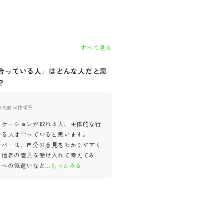
すべて見る
合っている人」はどんな人だと思
自社に「合っていない人」はど
？
思いますか？
0代前半
技術系
30代前半
技術系
ニケーションが取れる人、主体的な行
過去に退職者がいないので、印象
きる人は合っていると思います。
てしまいますが、自由や裁量が与
ンバーは、自分の意見をわかりやすく
活き活き活動できる人と、自由に
・他者の意見を受け入れて考えてみ
っていいよと言われると逆に身動
者への気遣いなど
...
もっとみる
なる人の2種類で分け
...
もっとみ