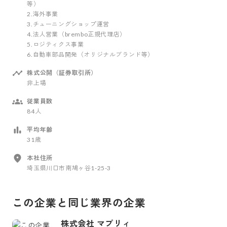
等）
2.海外事業
3.チューニングショップ運営
4.法人営業（brembo正規代理店）
5.ロジティクス事業
6.自動車部品開発（オリジナルブランド等）
株式公開（証券取引所）
非上場
従業員数
84人
平均年齢
31歳
本社住所
埼玉県川口市南鳩ヶ谷1-25-3
この企業と同じ業界の企業
株式会社 マプリィ