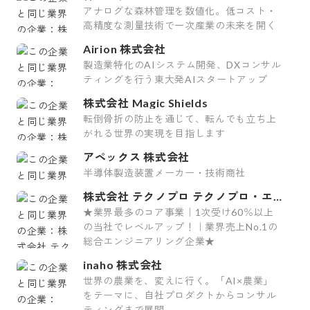
アナログな森林管理を数値化。低コスト・
高精度な測量技術で一次産業の未来を開く
Airion 株式会社
製造業特化のAIシステム開発、DXコンサル
ティングを行う東大発AIスタートアップ
株式会社 Magic Shields
転倒骨折の防止を通じて、転んでも立ち上
がれる世界の実現を目指します
アペックス 株式会社
半導体製造装置メーカー・技術商社
株式会社 テクノプロ テクノプロ・エ
ンジニアリング社
★業界最多のコア事業｜1次受け60％以上
の当社でレベルアップ！｜業界売上No.1の
総合エンジニアリング企業★
inaho 株式会社
世界の農業を、変えに行く。「AI×農業」
をテーマに、自社プロダクトからコンサル
ティングまで展開