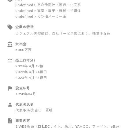
undefined > その他商社・流通・小売系
undefined > 電気・電子・機械・半導体
undefined > その他メーカー系
企業の特徴
カジュアル面談歓迎
、自社サービス製品あり
、残業少なめ
資本金
5000万円
売上(3年分)
2021
年
4
月
19億
2022
年
4
月
24億円
2023
年
4
月
25億円
設立年月
1998年04月
代表者氏名
代表取締役 吉田 正明
事業内容
1.WEB販売（自社ECサイト、楽天、YAHOO、アマゾン、eBay