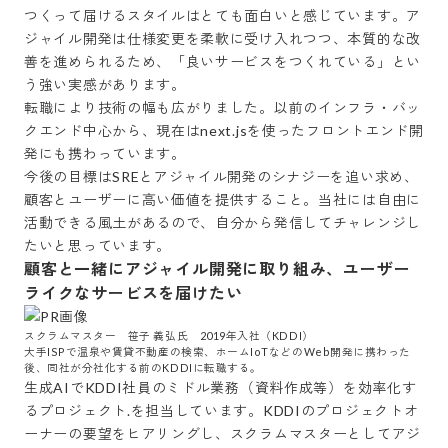
つくって届けるスタイルはとても面白いと感じています。ア
ジャイル開発は仕様変更を柔軟に受け入れつつ、本質的な改
善を進められるため、「良いサービスをつくれている」とい
う強い実感があります。

転職により技術の幅も広がりました。以前のインフラ・バッ
クエンド中心から、現在はnext.jsを使ったフロントエンド開
発にも携わっています。

今後の目標はSREとアジャイル開発のシナジーを追い求め、
顧客とユーザーに高い価値を提供すること。当社には自由に
活動できる風土があるので、自分から発信してチャレンジし
顧客と一緒にアジャイル開発に取り組み、ユーザー
ライクなサービスを届けたい
スクラムマスター　笹子 義弘氏　2019年入社（KDDI）

大手ISPで温泉や賃貸不動産の検索、ホームIoTなどのWeb開発に携わった
後、同社が分社化する前のKDDIに転職する。
生成AIでKDDI社員のミドル業務（資料作成等）を効率化す
るプロジェクト.を担当しています。KDDIのプロジェクトオ
ーナーの要望をヒアリングし、スクラムマスターとしてアジ