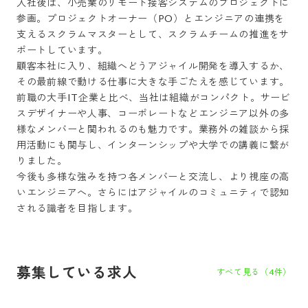
入社後は、小売業のリモート接客システムのプロジェクトに
参画。プロジェクトオーナー（PO）とエンジニアの連携を
支えるスクラムマスターとして、スクラムチームの推進をサ
ポートしています。

顧客本社に入り、組織へどうアジャイル開発を導入するか、
その最前線で動ける仕事に大きな手ごたえを感じています。

前職の大手IT企業と比べ、当社は組織がコンパクト。サービ
スデザイナーや人事、コーポレートなどエンジニア以外の多
様なメンバーと関われるのも魅力です。業務外の雑談から採
用活動にも関与し、インターンシップや大学での講義に繋が
りました。

今後も多様な強みを持つ各メンバーと交流し、より視座の高
いエンジニアへ。さらにはアジャイルのコミュニティで認知
される識者を目指します。
募集している求人
すべて見る（
4
件）