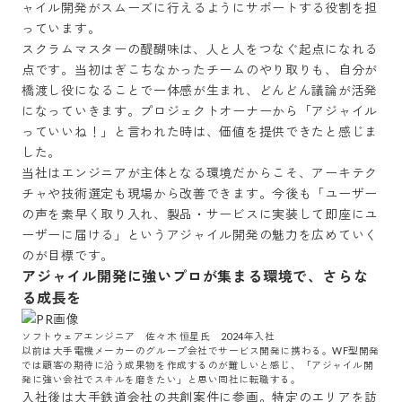
ャイル開発がスムーズに行えるようにサポートする役割を担
っています。

スクラムマスターの醍醐味は、人と人をつなぐ起点になれる
点です。当初はぎこちなかったチームのやり取りも、自分が
橋渡し役になることで一体感が生まれ、どんどん議論が活発
になっていきます。プロジェクトオーナーから「アジャイル
っていいね！」と言われた時は、価値を提供できたと感じま
した。

当社はエンジニアが主体となる環境だからこそ、アーキテク
チャや技術選定も現場から改善できます。今後も「ユーザー
の声を素早く取り入れ、製品・サービスに実装して即座にユ
ーザーに届ける」というアジャイル開発の魅力を広めていく
のが目標です。
アジャイル開発に強いプロが集まる環境で、さらな
る成長を
ソフトウェアエンジニア　佐々木 恒星氏　2024年入社

以前は大手電機メーカーのグループ会社でサービス開発に携わる。WF型開発
では顧客の期待に沿う成果物を作成するのが難しいと感じ、「アジャイル開
発に強い会社でスキルを磨きたい」と思い同社に転職する。
入社後は大手鉄道会社の共創案件に参画。特定のエリアを訪