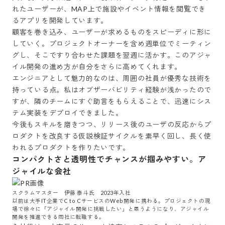
れたユーザーが、MAP上で施設やイベント情報を閲覧でき
るアプリを開発しています。

顧客を巻き込み、ユーザーが求めるものをスピーディに形に
していく。プロジェクトオーナーを含め週単位でミーティン
グし、そこですり合わせた課題を翌週に活かす。このアジャ
イル開発の進め方が自分をさらに高めてくれます。

エンジニアとして魅力的なのは、周囲の社員が優秀な技術を
持っている点。私はオブザーバビリティ経験が浅かったので
すが、隣のチームにすぐ助言をもらえることで、迅速にシス
テム実装をデプロイできました。

今後もスキルを磨きつつ、リリース後のユーザの反応からプ
ロダクトを改良する仮説検証サイクルを素早く回し、長く使
われるプロダクトを作りたいです。
コンパクトさと透明性でチャンスが掴みやすい。ア
ジャイルな会社
スクラムマスター　伊藤 泰斗氏　2023年入社

以前は大手IT企業でC to CサービスのWeb開発に携わる。プロジェクトの現
場で徐々に「アジャイル開発に挑戦したい」と思うようになり、アジャイル
開発を推進できる同社に転職する。