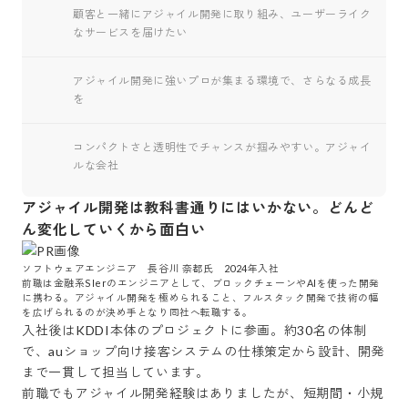
顧客と一緒にアジャイル開発に取り組み、ユーザーライク
なサービスを届けたい
アジャイル開発に強いプロが集まる環境で、さらなる成長
を
コンパクトさと透明性でチャンスが掴みやすい。アジャイ
ルな会社
アジャイル開発は教科書通りにはいかない。どんど
ん変化していくから面白い
ソフトウェアエンジニア　長谷川 奈都氏　2024年入社

前職は金融系SIerのエンジニアとして、ブロックチェーンやAIを使った開発
に携わる。アジャイル開発を極められること、フルスタック開発で技術の幅
入社後はKDDI本体のプロジェクトに参画。約30名の体制
で、auショップ向け接客システムの仕様策定から設計、開発
まで一貫して担当しています。

前職でもアジャイル開発経験はありましたが、短期間・小規