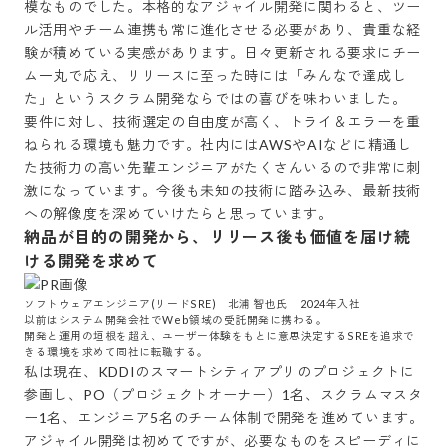
模なものでした。本格的なアジャイル開発に関わると、ツー
ル活用やチーム連携も常に進化させる必要があり、貴重な経
験が積めている実感があります。日々更新される要求にチー
ム一丸で応え、リリースに至った時には「みんなで達成し
た」というスクラム開発ならではの喜びを味わいました。

要件に対し、技術選定の自由度が高く、トライ＆エラーを重
ねられる環境も魅力です。社内にはAWSやAIなどに精通し
た技術力の高い先輩エンジニアがたくさんいるので非常に刺
激になっています。今後も未知の技術に踏み込み、最新技術
納品が目的の開発から、リリース後も価値を届け続
ける開発を求めて
ソフトウェアエンジニア(リードSRE)　北浦 智也氏　2024年入社

以前はシステム開発会社でWeb領域の受託開発に携わる。

開発と運用の垣根を超え、ユーザー体験をもとに意思決定するSREを追求で
きる環境を求めて同社に転職する。
私は現在、KDDIのスマートシティアプリのプロジェクトに
参画し、PO（プロジェクトオーナー）1名、スクラムマスタ
ー1名、エンジニア5名のチーム体制で開発を進めています。

アジャイル開発は初めてですが、必要なものをスピーディに