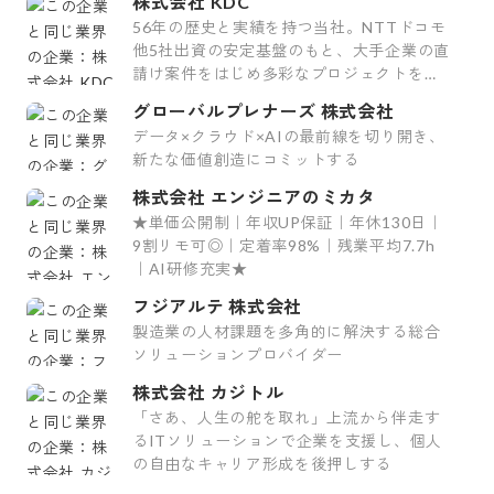
株式会社 KDC
56年の歴史と実績を持つ当社。NTTドコモ
他5社出資の安定基盤のもと、大手企業の直
請け案件をはじめ多彩なプロジェクトを手
掛けています。
グローバルプレナーズ 株式会社
データ×クラウド×AIの最前線を切り開き、
新たな価値創造にコミットする
株式会社 エンジニアのミカタ
★単価公開制｜年収UP保証｜年休130日｜
9割リモ可◎｜定着率98%｜残業平均7.7h
｜AI研修充実★
フジアルテ 株式会社
製造業の人材課題を多角的に解決する総合
ソリューションプロバイダー
株式会社 カジトル
「さあ、人生の舵を取れ」上流から伴走す
るITソリューションで企業を支援し、個人
の自由なキャリア形成を後押しする