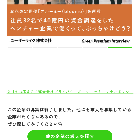
採用をお考えの方
運営会社
プライバシーポリシー
セキュリティポリシー
利用者情報の外部送信
利用規約
よくある質問
サイトマップ
Green Identity
この企業の募集は終了しました。他にも求人を募集している
Copyright© Atrae, Inc. All Right Reserved.
企業がたくさんあるので、
転職サイトGreen
ぜひ探してみてください🔍
IT/Web・通信・インターネット系
システムインテ
他の企業の求人を探す