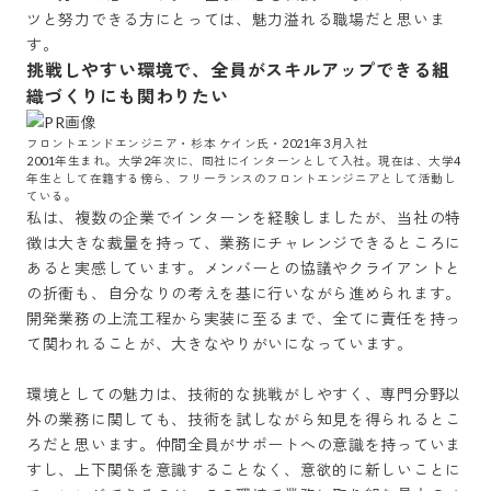
ツと努力できる方にとっては、魅力溢れる職場だと思いま
す。
挑戦しやすい環境で、全員がスキルアップできる組
織づくりにも関わりたい
フロントエンドエンジニア・杉本 ケイン氏・2021年3月入社

2001年生まれ。大学2年次に、同社にインターンとして入社。現在は、大学4
年生として在籍する傍ら、フリーランスのフロントエンジニアとして活動し
ている。
私は、複数の企業でインターンを経験しましたが、当社の特
徴は大きな裁量を持って、業務にチャレンジできるところに
あると実感しています。メンバーとの協議やクライアントと
の折衝も、自分なりの考えを基に行いながら進められます。
開発業務の上流工程から実装に至るまで、全てに責任を持っ
て関われることが、大きなやりがいになっています。

環境としての魅力は、技術的な挑戦がしやすく、専門分野以
外の業務に関しても、技術を試しながら知見を得られるとこ
ろだと思います。仲間全員がサポートへの意識を持っていま
すし、上下関係を意識することなく、意欲的に新しいことに