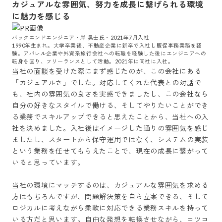
カジュアルな雰囲気、努力を成長に繋げられる環境
に魅力を感じる
バックエンドエンジニア・岸 晃士氏・2021年7月入社

1990年生まれ。大学卒業後、不動産企業に新卒で入社し販促事務業務を経
験。アパレル企業や外資系旅行会社への転職を経験した後にエンジニアへの
転身を図り、フリーランスとして活動。2021年に同社に入社。
当社の面談を受けた際にまず感じたのが、この会社にある
「カジュアルさ」でした。対応してくれた代表との対話で
も、社内の雰囲気の良さを実感できましたし、この会社なら
自分の好きなスタイルで働ける、そしてやりたいことができ
る業務でスキルアップできると思えたことから、当社への入
社を決めました。入社後はイメージした通りの雰囲気を感じ
ましたし、スタートから保守運用ではなく、システムの実装
という業務を任せてもらえたことで、現在の成長に繋がって
いると思っています。

当社の環境にマッチするのは、カジュアルな雰囲気を求める
方はもちろんですが、問題解決策を自ら立案できる、そして
ロジカルに考えながら柔軟に対応できる業務スキルを持って
いる方だと思います。自由な発想を転換させながら、コツコ