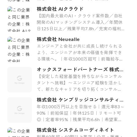
株式会社 AIクラウド
【国内最大級のAI・クラウド案件数／自社
開発のAIマッチングシステム導入／年間休
日125日以上／残業平均7.8h／充実の福利
厚生29制度／平均案件紹介数61件】
株式会社 Neuealle
エンジニアと会社が共に成長し続けられる
よう、エンジニアが本来の価値を発揮でき
る環境へ。｜年収1000万超可｜前職給与保
証｜最上流案件｜裁量大
オックスフォードパートナーズ 株式会
社
【安定した経営基盤を持ちながらコンサル
タントへ挑戦】〜エンジニア経験を活かし
て、新たなキャリアを切り拓くコンサルテ
ィング会社〜
株式会社 ケンブリッジコンサルティン
グ
年収1000万円以上を目指せる｜還元率83～
90%｜前給保証｜年休125日｜リモート可
◎｜定着率95%｜残業平均6.6h｜希望案件
率100%
株式会社 システムコーディネイト
創業40年超・40期以上黒字｜公共・医療・