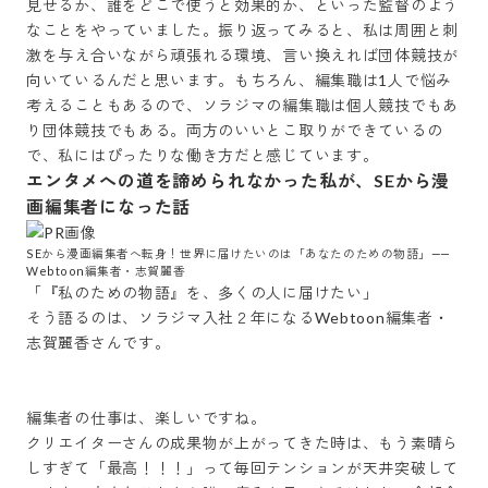
見せるか、誰をどこで使うと効果的か、といった監督のよう
なことをやっていました。振り返ってみると、私は周囲と刺
激を与え合いながら頑張れる環境、言い換えれば団体競技が
向いているんだと思います。もちろん、編集職は1人で悩み
考えることもあるので、ソラジマの編集職は個人競技でもあ
り団体競技でもある。両方のいいとこ取りができているの
で、私にはぴったりな働き方だと感じています。
エンタメへの道を諦められなかった私が、SEから漫
画編集者になった話
SEから漫画編集者へ転身！世界に届けたいのは「あなたのための物語」―—
Webtoon編集者・志賀麗香
「『私のための物語』を、多くの人に届けたい」

そう語るのは、ソラジマ入社２年になるWebtoon編集者・
志賀麗香さんです。

編集者の仕事は、楽しいですね。

クリエイターさんの成果物が上がってきた時は、もう素晴ら
しすぎて「最高！！！」って毎回テンションが天井突破して