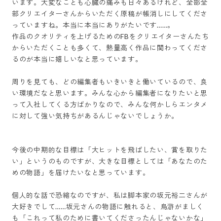
います。大変なことも心臓の痛みも日々あるけれど、全部全
部クリエイターさんからいただく原稿が帳消しにしてくださ
っていますね。本当に本当にありがたいです……。

作品のクオリティを上げるためのFBをクリエイターさんたち
からいただくことも多くて、熱量高く作品に関わってくださ
るのが本当に嬉しいなと思っています。

周りを見ても、どの編集者もいきいきと働いているので、良
い環境だなと思います。みんな心から編集者になりたいと思
って入社してくる方ばかりなので、みんな何かしらエンタメ
に対して強い気持ちがあるんじゃないでしょうか。

今後の中期的な目標は「大ヒットを飛ばしたい、賞を取りた
い」というのものですが、大きな目標としては「あなたのた
めの物語」を届けたいなと思っています。

個人的な話で恐縮なのですが、私は脚本家の坂元裕二さんが
大好きでして……坂元さんの物語に触れると、烏滸がましく
も「これって私のために書いてくださったんじゃないかな」