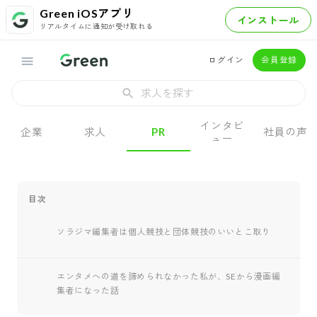
Green iOSアプリ
インストール
リアルタイムに通知が受け取れる
ログイン
会員登録
求人を探す
インタビ
企業
求人
PR
社員の声
ュー
目次
ソラジマ編集者は個人競技と団体競技のいいとこ取り
エンタメへの道を諦められなかった私が、SEから漫画編
集者になった話