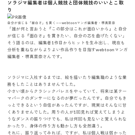
ソラジマ編集者は個人競技と団体競技のいいとこ取
り
自分が信じる「面白さ」を貫く——webtoonマンガ編集者・堺真里奈
「誰が何と言おうと『この部分はこれが面白いから』と自分
が信じる『面白さ』を貫きたい、自分の芯を曲げたくない」

そう語るのは、編集者1作目からヒットを生み出し、現在も
分析を重ねながらよりよい作品作りを目指すwebtoonマンガ
編集者・堺真里奈さんです。

ソラジマに入社するまでは、絵を描いたり編集職のような業
務をしたことはありませんでした。

小さい頃からクラシックバレエをやっていて、将来は某テー
マパークのダンサーになるのが夢だったんです。自分でもき
っとできるという自信があったんですが、現実はそんなに甘
くありませんでした。周りの人が1回見れば覚えてしまうよ
うなダンスの振りつけでも、私は何回も見ないと覚えられな
かったり、身体の作り方も動かし方も全然違う。

それに、振り返ってみれば、ですが、私は個人戦は弱かった