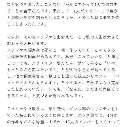
なと気づきました。見えないゴールに向かって1人で努力す
ることが苦手なんです。果たして、1人だけでここまで自分
との戦いを突き詰められるだろうか、と考えた時に限界を感
じてしまったんです。

ですが、その後ソラジマと出会えたことで私の人生は大きく
変わったと思います。

ソラジマの編集者は誰かと一緒に作っていくことができる、
団体競技の側面があるんです。私が「これでいいな」と満足
していても、クリエイターさんたちに聞いてみると「いや、
もっとここを変えたいです」と意欲的な意見が返ってくる
し、他の編集者さんに見せると違った視点からのフィードバ
ックがどんどんもらえます。そうすると、自分ではもう完成
したと思っていたシーンでも、「なんだ、まだまだ面白くで
きるじゃん」と気づきが得られるんです。

こうしたやり取りは、学生時代にダンス部のキャプテンをし
ていた時と似ているように感じます。ダンス部では、4分間
の作品をどんな物語にするか、15人のメンバーをどうやって