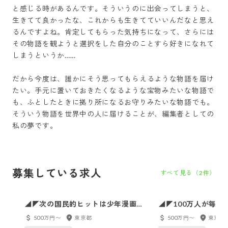
と感じる時があるんです。そういうのに出会ってしまうと、
生きてて良かったな、これからも生きてていいんだなと思え
るんですよね。肯定してもらった気持ちになって、さらには
その物語を観ようと選択をした自分のことすら好きになれて
しまうというか……

だから今度は、誰かにそう思ってもらえるような物語を届け
たい。手元に置いておきたくなるような宝物みたいな物語で
も、ふとしたときに拠り所になるお守りみたいな物語でも。

そういう物語を世界中の人に届けることが、編集者としての
私の夢です。
募集している求人
すべて見る（
2
件）
◢◤次の国民的ヒットは少年漫画か
◢◤100万人が毎週
ら◢◤作家と共に少年の人生を動か
を、バトルWebto
500万円〜
東京都
500万円〜
東京都
す！第五編集部
画編集者｜第二編集